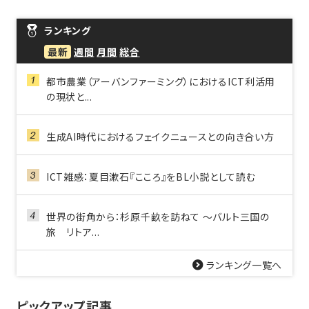
ランキング
最新
週間
月間
総合
都市農業（アーバンファーミング）におけるICT利活用
の現状と...
生成AI時代におけるフェイクニュースとの向き合い方
ICT雑感：夏目漱石『こころ』をBL小説として読む
世界の街角から：杉原千畝を訪ねて ～バルト三国の
旅 リトア...
ランキング一覧へ
ピックアップ記事