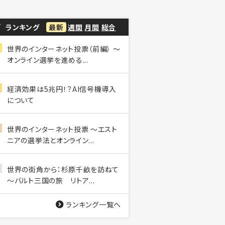
ランキング
最新
週間
月間
総合
世界のインターネット投票（前編） ～
オンライン選挙を進める...
経済効果は5兆円！？AI信号機導入
について
世界のインターネット投票 ～エスト
ニアの選挙法とオンライン...
世界の街角から：杉原千畝を訪ねて
～バルト三国の旅 リトア...
ランキング一覧へ