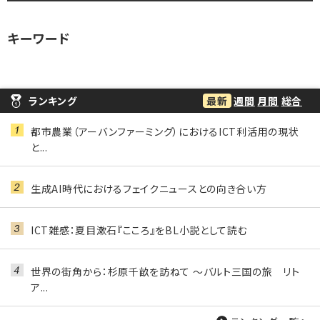
キーワード
ランキング
最新
週間
月間
総合
都市農業（アーバンファーミング）におけるICT利活用の現状
と...
生成AI時代におけるフェイクニュースとの向き合い方
ICT雑感：夏目漱石『こころ』をBL小説として読む
世界の街角から：杉原千畝を訪ねて ～バルト三国の旅 リト
ア...