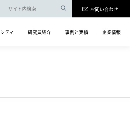
お問い合わせ
案内（PDF版）
リシティ
研究員紹介
事例と実績
企業情報
まへ
サルティングサービス
書籍の執筆・寄稿
採用情報
案内（PDF版）
まへ
サルティングサービス