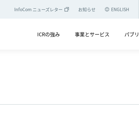
InfoCom ニューズレター
お知らせ
ENGLISH
・電子公告
コンプライアンス
アクセスマップ
会社
ICRの強み
事業とサービス
パブ
ソリューション
中央省庁・地方自治体のみなさ
NTTグループのみなさまへ
シェアリングエコノミー・コン
つ
メディア掲載
実績一覧
経営理念
会社概要
セミナー等への登壇
役員・組織図
調査レポート
ICRの軌跡
調査レポート
ICT経済分析
・電子公告
コンプライアンス
アクセスマップ
会社
ICTトレンド・統計
論文誌
ソリューション
中央省庁・地方自治体のみなさ
NTTグループのみなさまへ
シェアリングエコノミー・コン