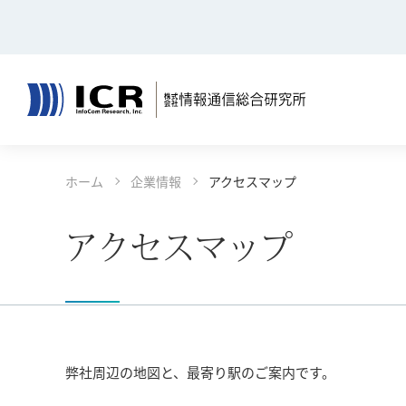
決算公告
リサーチ
コンテンツエリアへ
グローバルナビへ
フッタエリアへ
ページの先頭へ
ホーム
企業情報
アクセスマップ
コンサルティング
報道発表
事例一覧
ごあいさ
アクセスマップ
決算公告
リサーチ
弊社周辺の地図と、最寄り駅のご案内です。