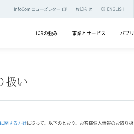
InfoCom ニューズレター
お知らせ
ENGLISH
・電子公告
コンプライアンス
アクセスマップ
会社
ICRの強み
事業とサービス
パブ
ソリューション
中央省庁・地方自治体のみなさ
NTTグループのみなさまへ
シェアリングエコノミー・コン
つ
メディア掲載
実績一覧
経営理念
会社概要
セミナー等への登壇
役員・組織図
調査レポート
ICRの軌跡
り扱い
調査レポート
ICT経済分析
・電子公告
コンプライアンス
アクセスマップ
会社
ICTトレンド・統計
論文誌
ソリューション
中央省庁・地方自治体のみなさ
NTTグループのみなさまへ
に関する方針
に従って、以下のとおり、お客様個人情報のお取り扱
シェアリングエコノミー・コン