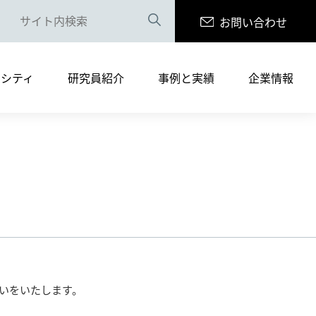
お問い合わせ
案内（PDF版）
リシティ
研究員紹介
事例と実績
企業情報
まへ
サルティングサービス
書籍の執筆・寄稿
採用情報
案内（PDF版）
まへ
いをいたします。
サルティングサービス