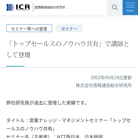
コンテンツエリアへ
グローバルナビへ
フッタエリアへ
ページの先頭へ
MENU
セミナー等への登壇
セミナー
「トップセールスのノウハウ共有」で講師と
して登壇
2002年09月18日更新
株式会社情報通信総合研究所
弊社研究員が過去に登壇した実績です。
タイトル：営業ナレッジ・マネジメントセミナー「トップセ
ールスのノウハウ共有」
セミナー名（主催者）：NTT西日本、日本総研