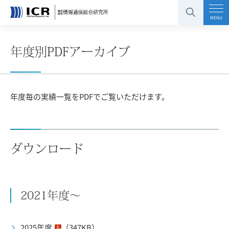
コンテンツエリアへ
グローバルナビへ
フッタエリアへ
ページの先頭へ
MENU
年度別PDFアーカイブ
年度毎の実績一覧をPDFでご覧いただけます。
ダウンロード
2021年度～
2025年度
（347KB）