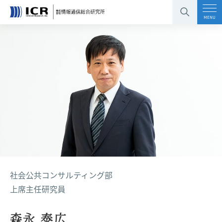
コンテンツエリアへ
グローバルナビへ
フッタエリアへ
ページの先頭へ
MENU
社会公共コンサルティング部
上席主任研究員
森永 泰広