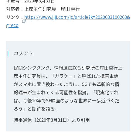
掲載号：2020年3月31日
対応者：上席主任研究員 岸田 重行
リンク：
https://www.jiji.com/jc/article?k=2020033100263&
g=eco
コメント
民間シンクタンク、情報通信総合研究所の岸田重行上
席主任研究員は、「ガラケー」と呼ばれた携帯電話
がスマホに置き換わったように、5Gでも革新的な情
報端末が生まれてくる可能性を指摘。「現実化すれ
ば、今後10年でSF映画のような世界に一歩近づくだ
ろう」と期待を語る。
時事通信（2020年3月31日）より引用