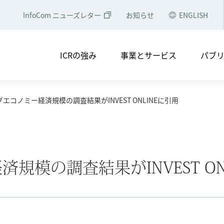
InfoCom ニューズレター
お知らせ
ENGLISH
・電子公告
コンプライアンス
アクセスマップ
会社
ICRの強み
事業とサービス
パブ
ソリューション
中央省庁・地方自治体のみなさ
NTTグループのみなさまへ
シェアリングエコノミー・コン
エコノミー経済規模の調査結果がINVEST ONLINEに引用
つ
メディア掲載
実績一覧
経営理念
会社概要
セミナー等への登壇
役員・組織図
調査レポート
ICRの軌跡
調査レポート
ICT経済分析
・電子公告
コンプライアンス
アクセスマップ
会社
ICTトレンド・統計
規模の調査結果がINVEST ON
論文誌
ソリューション
中央省庁・地方自治体のみなさ
NTTグループのみなさまへ
シェアリングエコノミー・コン