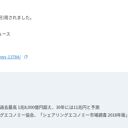
引用されました。
調査レポート
ICT経済分析
ュース
ICTトレンド・統計
論文誌
news-13784/
最高 1兆8,000億円超え、30年には11兆円と予測
エコノミー協会、「シェアリングエコノミー市場調査 2018年版」を