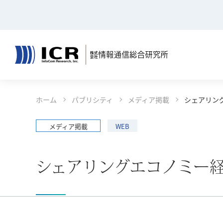
決算公告
リサーチ
コンテンツエリアへ
グローバルナビへ
フッタエリアへ
ページの先頭へ
ホーム
パブリシティ
メディア掲載
シェアリング
コンサルティング
報道発表
事例一覧
ごあいさ
メディア掲載
WEB
決算公告
シェアリングエコノミー経済
リサーチ