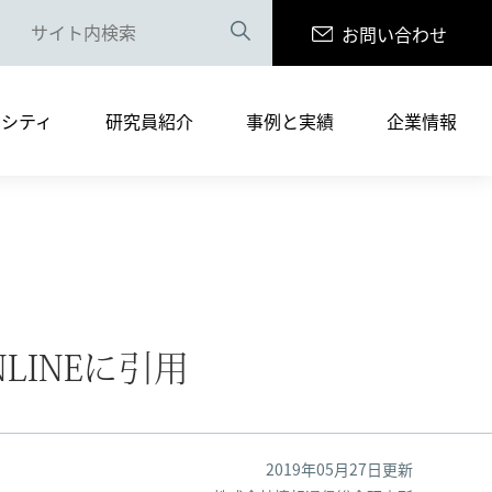
お問い合わせ
案内（PDF版）
リシティ
研究員紹介
事例と実績
企業情報
まへ
サルティングサービス
書籍の執筆・寄稿
採用情報
案内（PDF版）
LINEに引用
まへ
2019年05月27日更新
サルティングサービス