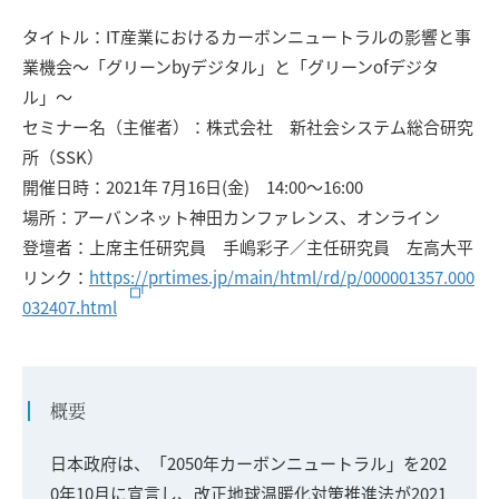
タイトル：IT産業におけるカーボンニュートラルの影響と事
業機会〜「グリーンbyデジタル」と「グリーンofデジタ
ル」〜
セミナー名（主催者）：株式会社 新社会システム総合研究
所（SSK）
開催日時：2021年 7月16日(金) 14:00～16:00
場所：アーバンネット神田カンファレンス、オンライン
登壇者：上席主任研究員 手嶋彩子／主任研究員 左高大平
リンク：
https://prtimes.jp/main/html/rd/p/000001357.000
032407.html
概要
日本政府は、「2050年カーボンニュートラル」を202
0年10月に宣言し、改正地球温暖化対策推進法が2021