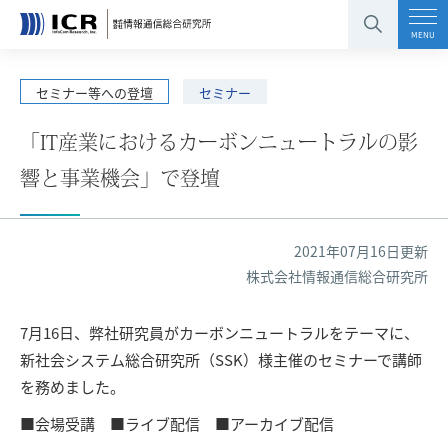
コンテンツエリアへ
グローバルナビへ
フッタエリアへ
ページの先頭へ
MENU
セミナー等への登壇
セミナー
「IT産業におけるカーボンニュートラルの影
響と事業機会」で登壇
2021年07月16日更新
株式会社情報通信総合研究所
7月16日、弊社研究員がカーボンニュートラルをテーマに、
新社会システム総合研究所（SSK）様主催のセミナーで講師
を務めました。
■会場受講 ■ライブ配信 ■アーカイブ配信