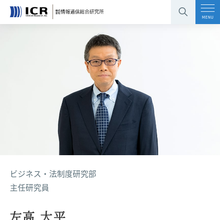
コンテンツエリアへ
グローバルナビへ
フッタエリアへ
ページの先頭へ
MENU
ビジネス・法制度研究部
主任研究員
左高 大平