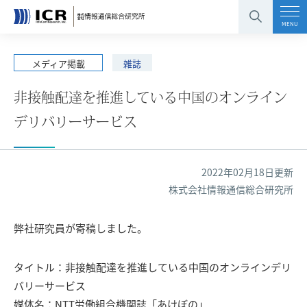
コンテンツエリアへ
グローバルナビへ
フッタエリアへ
ページの先頭へ
MENU
メディア掲載
雑誌
非接触配達を推進している中国のオンライン
デリバリーサービス
2022年02月18日更新
株式会社情報通信総合研究所
弊社研究員が寄稿しました。
タイトル：非接触配達を推進している中国のオンラインデリ
バリーサービス
媒体名：NTT労働組合機関誌「あけぼの」