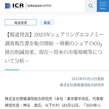
コンテンツエリアへ
グローバルナビへ
フッタエリアへ
ページの先頭へ
MENU
報道発表
報道
【報道発表】2023年シェアリングエコノミー
調査報告書を販売開始 －移動のシェアのCO
2
排出削減効果、現在～将来の市場規模等につ
いて分析－
2023年05月12日更新
株式会社情報通信総合研究所
株式会社情報通信総合研究所（本社：東京都中央区、代表取
締役社長：神谷 直応、以下ICR）は5月12日、「2023年シ