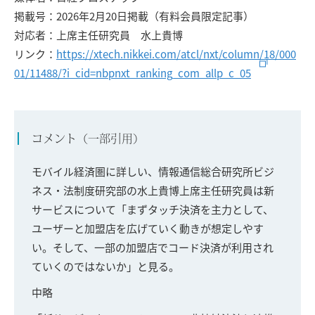
掲載号：2026年2月20日掲載（有料会員限定記事）
対応者：上席主任研究員 水上貴博
リンク：
https://xtech.nikkei.com/atcl/nxt/column/18/000
01/11488/?i_cid=nbpnxt_ranking_com_allp_c_05
コメント（一部引用）
モバイル経済圏に詳しい、情報通信総合研究所ビジ
ネス・法制度研究部の水上貴博上席主任研究員は新
サービスについて「まずタッチ決済を主力として、
ユーザーと加盟店を広げていく動きが想定しやす
い。そして、一部の加盟店でコード決済が利用され
ていくのではないか」と見る。
中略