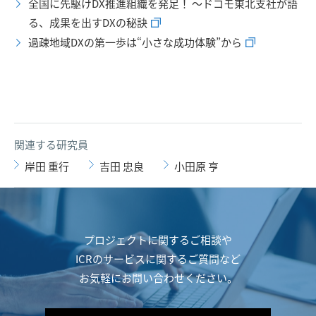
全国に先駆けDX推進組織を発足！ ～ドコモ東北支社が語
る、成果を出すDXの秘訣
過疎地域DXの第一歩は“小さな成功体験”から
関連する研究員
岸田 重行
吉田 忠良
小田原 亨
プロジェクトに関するご相談や
ICRのサービスに関するご質問など
お気軽にお問い合わせください。