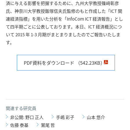
済に与える影響を把握するために、九州大学教授篠﨑彰彦
氏、神奈川大学教授飯塚信夫氏監修のもと作成した「ICT 関
連経済指標」を用いた分析を「InfoCom ICT 経済報告」とし
て四半期ごとに公表しております。本日、ICT 経済概況につ
いて 2015 年 1-3 月期がまとまりましたのでご報告いたしま
す。
PDF資料をダウンロード （542.23KB）
関連する研究員
非公開: 野口 正人
手嶋 彩子
山本 悠介
佐藤 泰基
鷲尾 哲