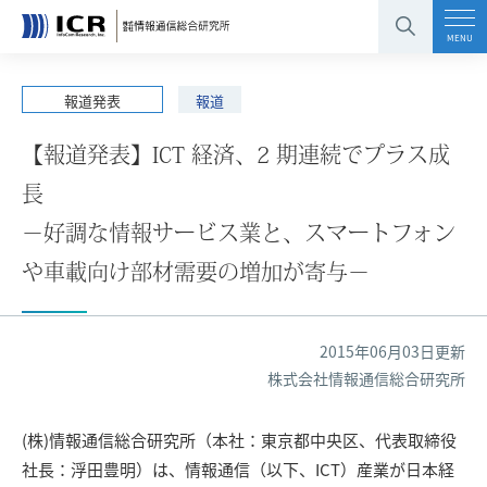
コンテンツエリアへ
グローバルナビへ
フッタエリアへ
ページの先頭へ
MENU
報道発表
報道
【報道発表】ICT 経済、2 期連続でプラス成
長
－好調な情報サービス業と、スマートフォン
や車載向け部材需要の増加が寄与－
2015年06月03日更新
株式会社情報通信総合研究所
(株)情報通信総合研究所（本社：東京都中央区、代表取締役
社長：浮田豊明）は、情報通信（以下、ICT）産業が日本経