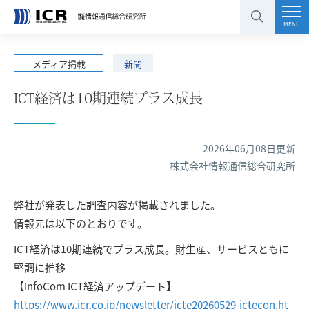
コンテンツエリアへ
グローバルナビへ
フッタエリアへ
ページの先頭へ
MENU
メディア掲載
新聞
ICT経済は10期連続プラス成長
2026年06月08日更新
株式会社情報通信総合研究所
弊社が発表した調査内容が掲載されました。
情報元は以下のとおりです。
ICT経済は10期連続でプラス成長。財生産、サービスともに
堅調に推移
【InfoCom ICT経済アップデート】
https://www.icr.co.jp/newsletter/icte20260529-ictecon.ht