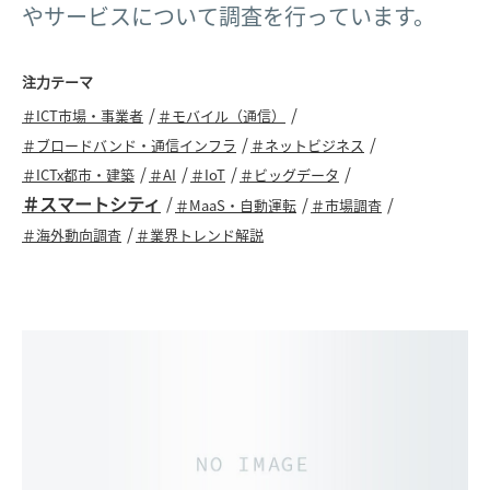
やサービスについて調査を行っています。
注力テーマ
＃ICT市場・事業者
＃モバイル（通信）
＃ブロードバンド・通信インフラ
＃ネットビジネス
＃ICTx都市・建築
＃AI
＃IoT
＃ビッグデータ
＃スマートシティ
＃MaaS・自動運転
＃市場調査
＃海外動向調査
＃業界トレンド解説