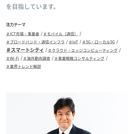
を目指しています。
注力テーマ
＃ICT市場・事業者
＃モバイル（通信）
＃ブロードバンド・通信インフラ
＃IoT
＃5G・ローカル5G
＃スマートシティ
＃クラウド・エッジコンピューティング
＃Wi-Fi
＃海外動向調査
＃事業戦略コンサルティング
＃業界トレンド解説