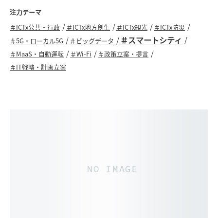
福岡市、神戸市、川崎市、東京都港区、沖縄
注力テーマ
市など多くのWi-Fi計画立案に参画してきまし
＃ICTx公共・行政
＃ICTx地方創生
＃ICTx観光
＃ICTx防災
た。また、Wi-Fiや携帯電話から取得されるビ
＃スマートシティ
＃5G・ローカル5G
＃ビッグデータ
ッグデータを活用した地域や観光の現状分析
＃MaaS・自動運転
＃Wi-Fi
＃政策立案・提言
＃IT戦略・計画立案
や提言も行っています。
最近では、公共分野における５GやVRの活用
に関するコンサルティングにも携わっていま
す。