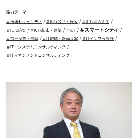
域として「地域の情報化」に興味を持ち、デ
注力テーマ
ザイン会社を経て、当社に入社しました。
＃情報セキュリティ
＃ICTx公共・行政
＃ICTx地方創生
以来、「地域・行政×ICT」をテーマとした
＃スマートシティ
＃ICTx防災
＃ICTx都市・建築
＃IoT
プロジェクトに幅広く携わっています。
＃電子投票・選挙
＃IT戦略・計画立案
＃ITインフラ設計
＃IT・システムコンサルティング
＃ITマネジメントコンサルティング