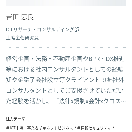
吉田 忠良
ICTリサーチ・コンサルティング部
上席主任研究員
経営企画・法務・不動産企画やBPR・DX推進
等における社内コンサルタントとしての経験
知や金融子会社設立等クライアントPJを社外
コンサルタントとしてご支援させていただい
た経験を活かし、「法律x規制x会計xクロス
テック」等の分野における価値創造に取り組
注力テーマ
んでいきたいと考えております。
＃ICT市場・事業者
＃ネットビジネス
＃情報セキュリティ