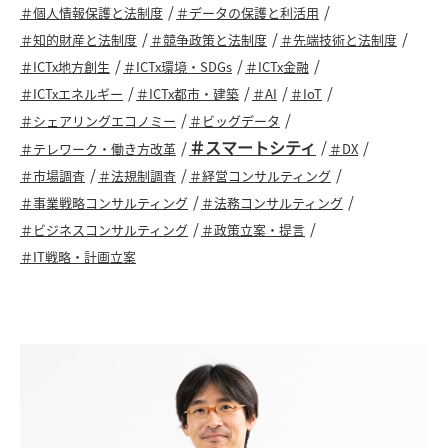
＃個人情報保護と法制度
＃データの保護と利活用
＃知的財産と法制度
＃競争政策と法制度
＃先端技術と法制度
＃ICTx地方創生
＃ICTx環境・SDGs
＃ICTx金融
＃ICTxエネルギー
＃ICTx都市・建築
＃AI
＃IoT
＃シェアリングエコノミー
＃ビッグデータ
＃スマートシティ
＃テレワーク・働き方改革
＃DX
＃市場調査
＃法規制調査
＃経営コンサルティング
＃事業戦略コンサルティング
＃法務コンサルティング
＃ビジネスコンサルティング
＃政策立案・提言
＃IT戦略・計画立案