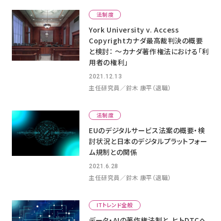
法制度
York University v. Access
Copyrightカナダ最高裁判決の概要
と検討： ～カナダ著作権法における「利
用者の権利」
2021.12.13
主任研究員／鈴木 康平（退職）
法制度
EUのデジタルサービス法案の概要・検
討状況と日本のデジタルプラットフォー
ム規制との関係
2021.6.28
主任研究員／鈴木 康平（退職）
ITトレンド全般
データ・AIの著作権法制と、ヒトDTCへ