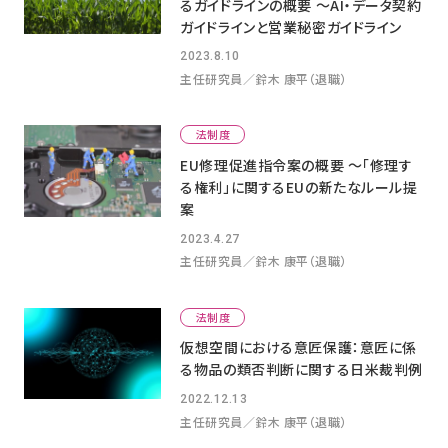
るガイドラインの概要 ～AI・データ契約
ガイドラインと営業秘密ガイドライン
2023.8.10
主任研究員／鈴木 康平（退職）
法制度
EU修理促進指令案の概要 ～「修理す
る権利」に関するEUの新たなルール提
案
2023.4.27
主任研究員／鈴木 康平（退職）
法制度
仮想空間における意匠保護：意匠に係
る物品の類否判断に関する日米裁判例
2022.12.13
主任研究員／鈴木 康平（退職）