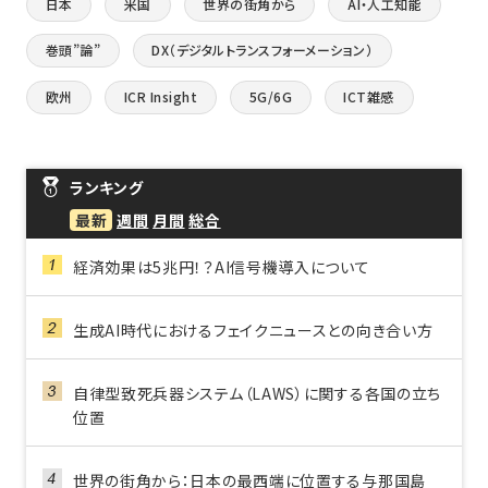
日本
米国
世界の街角から
AI・人工知能
巻頭”論”
DX（デジタルトランスフォーメーション）
欧州
ICR Insight
5G/6G
ICT雑感
ランキング
最新
週間
月間
総合
経済効果は5兆円！？AI信号機導入について
生成AI時代におけるフェイクニュースとの向き合い方
自律型致死兵器システム（LAWS）に関する各国の立ち
位置
世界の街角から：日本の最西端に位置する与那国島