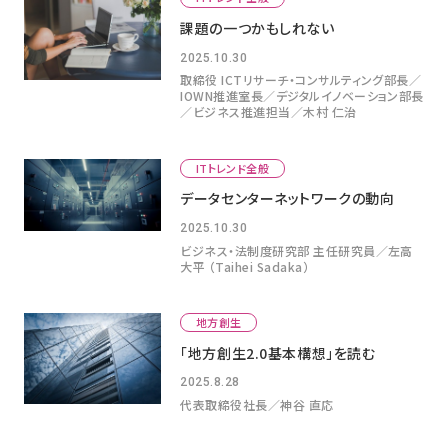
課題の一つかもしれない
2025.10.30
取締役 ICTリサーチ・コンサルティング部⻑／
IOWN推進室⻑／デジタルイノベーション部⻑
／ビジネス推進担当／木村 仁治
ITトレンド全般
データセンターネットワークの動向
2025.10.30
ビジネス・法制度研究部 主任研究員／左高
大平 （Taihei Sadaka）
地方創生
「地方創生2.0基本構想」を読む
2025.8.28
代表取締役社長／神谷 直応