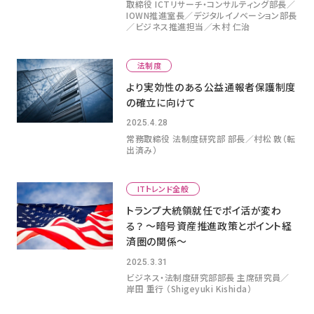
取締役 ICTリサーチ・コンサルティング部⻑／
IOWN推進室⻑／デジタルイノベーション部⻑
／ビジネス推進担当／木村 仁治
法制度
より実効性のある公益通報者保護制度
の確立に向けて
2025.4.28
常務取締役 法制度研究部 部長／村松 敦（転
出済み）
ITトレンド全般
トランプ大統領就任でポイ活が変わ
る？ ～暗号資産推進政策とポイント経
済圏の関係～
2025.3.31
ビジネス・法制度研究部部長 主席研究員／
岸田 重行 （Shigeyuki Kishida）