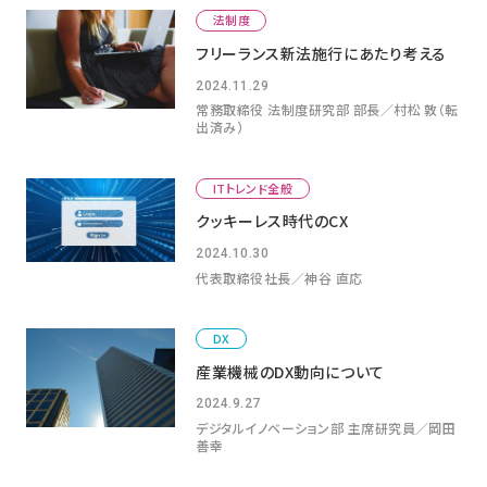
法制度
フリーランス新法施行にあたり考える
2024.11.29
常務取締役 法制度研究部 部長／村松 敦（転
出済み）
ITトレンド全般
クッキーレス時代のCX
2024.10.30
代表取締役社長／神谷 直応
DX
産業機械のDX動向について
2024.9.27
デジタルイノベーション部 主席研究員／岡田
善幸