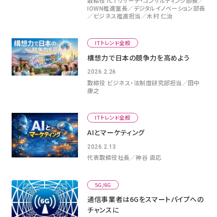
取締役 ICTリサーチ・コンサルティング部⻑／
IOWN推進室⻑／デジタルイノベーション部⻑
／ビジネス推進担当／木村 仁治
ITトレンド全般
構想力で日本の競争力を高めよう
2026.2.26
取締役 ビジネス・法制度研究部担当／田中
康之
ITトレンド全般
AIとマーケティング
2026.2.13
代表取締役社長／神谷 直応
5G/6G
通信事業者は6Gをスマートパイプへの
チャンスに