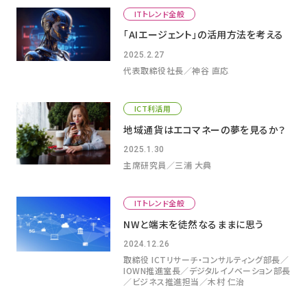
ITトレンド全般
「AIエージェント」の活用方法を考える
2025.2.27
代表取締役社長／神谷 直応
ICT利活用
地域通貨はエコマネーの夢を見るか？
2025.1.30
主席研究員／三浦 大典
ITトレンド全般
NWと端末を徒然なるままに思う
2024.12.26
取締役 ICTリサーチ・コンサルティング部⻑／
IOWN推進室⻑／デジタルイノベーション部⻑
／ビジネス推進担当／木村 仁治