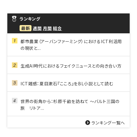
ランキング
最新
週間
月間
総合
都市農業（アーバンファーミング）におけるICT利活用
の現状と...
生成AI時代におけるフェイクニュースとの向き合い方
ICT雑感：夏目漱石『こころ』をBL小説として読む
世界の街角から：杉原千畝を訪ねて ～バルト三国の
旅 リトア...
ランキング一覧へ