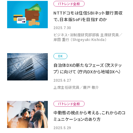
ITトレンド全般
NTTドコモは住信SBIネット銀行買収
で、日本版SoFiを目指すのか
2025.7.30
ビジネス・法制度研究部部長 主席研究員／
岸田 重行 （Shigeyuki Kishida）
DX
自治体DXの新たなフェーズ（次ステッ
プ）に向けて（庁内DXから地域DXへ）
2025.6.27
上席主任研究員／鹿戸 敬介
ITトレンド全般
中動態の視点から考える、これからのコ
ミュニケーションのあり方
2025.5.29