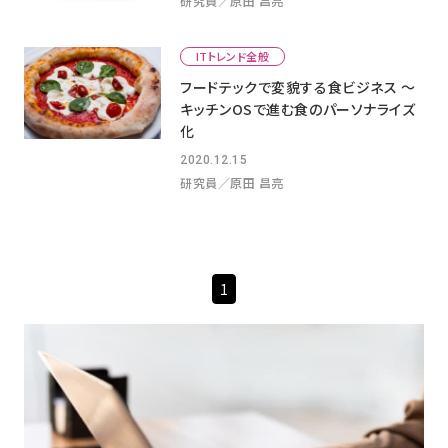
研究員／原田 昌亮
ITトレンド全般
フードテックで変貌する食ビジネス ～
キッチンOSで進む食のパーソナライズ
化
2020.12.15
研究員／原田 昌亮
1