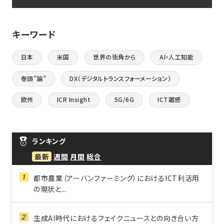
キーワード
日本
米国
世界の街角から
AI・人工知能
巻頭”論”
DX（デジタルトランスフォーメーション）
欧州
ICR Insight
5G/6G
ICT雑感
ランキング
最新
週間
月間
総合
都市農業（アーバンファーミング）におけるICT利活用
の現状と...
生成AI時代におけるフェイクニュースとの向き合い方