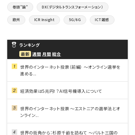
巻頭”論”
DX（デジタルトランスフォーメーション）
欧州
ICR Insight
5G/6G
ICT雑感
ランキング
最新
週間
月間
総合
世界のインターネット投票（前編） ～オンライン選挙を
進める...
経済効果は5兆円！？AI信号機導入について
世界のインターネット投票 ～エストニアの選挙法とオ
ンライン...
世界の街角から：杉原千畝を訪ねて ～バルト三国の