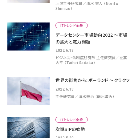
上席主任研究員／清水 憲人 （Norito
Shimizu）
ITトレンド全般
データセンター市場動向2022 ～市場
の拡大と電力問題
2022.6.13
ビジネス・法制度研究部 主任研究員／左高
大平 （Taihei Sadaka）
世界の街角から：ポーランド ～クラクフ
2022.6.13
主任研究員／清水栄治 （転出済み）
ITトレンド全般
次期SIPの始動