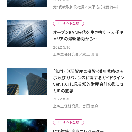
2022.5.30
元・代表取締役社長／大平 弘（転出済み）
ITトレンド全般
オープンRAN時代を生き抜く ～大手キ
ャリアの最新動向から～
2022.5.30
上席主任研究員／水上 貴博
「知財・無形資産の投資・活用戦略の開
示及びガバナンスに関するガイドライン
Ver.1.0」に見る知的財産会計の難しさ
とIRの変容
2022.5.30
上席主任研究員／吉田 忠良
ITトレンド全般
ICT雑感：宇宙エレベーター