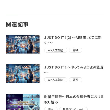
関連記事
JUST DO IT！(2) ～AI監査、どこに効
く？〜
AI・人工知能
寄稿
JUST DO IT！ ～やってみようよAI監査
～
AI・人工知能
寄稿
耐量子暗号～日本の金融分野における
取り組み
日本
量子コンピュータ