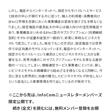
しかし、電話からインターネットへ、固定からモバイルへとサービス
と技術の中心が移行するのに従って、個人の利用者・消費者向け
(BtoC)市場を念頭においた事業構造は変貌を遂げざるを得なくな
りました。固定電話の普及拡大の中心は個人向けの住宅用電話で
あり、事業構造はいわゆるBtoC型のサブスクリプション（月額継続
契約）モデルの従量料金型が一般的で、非常に単純なビジネスモ
デルで成立していました。現在でもこの方式は、固定電話では世界
中でほぼ共通のモデルとなっています。電話からインターネットへ、
固定からモバイルへという潮流はこのビジネスモデルに大きな影
響を与え、世界共通のこのサブスクリプションモデルを単なる選択
肢の一つにしてしまい、情報通信サービス事業者にとっては、新し
いビジネスモデルの再構築から始めざるを得なくなると同時に、今
日に至るも世界的に共通の確立したビジネスモデルが存在しない
という混沌とした事業環境を作り出しているのが現状です。
※ここから先は、InfoComニュースレターメンバーズ
限定公開です。
続き（全文）を読むには、無料メンバー登録をお願