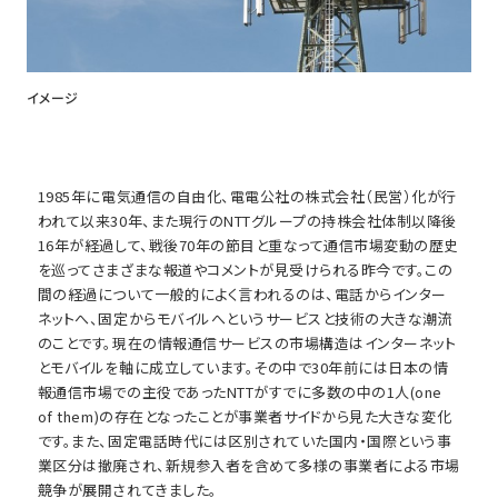
イメージ
1985年に電気通信の自由化、電電公社の株式会社（民営）化が行
われて以来30年、また現行のNTTグループの持株会社体制以降後
16年が経過して、戦後70年の節目と重なって通信市場変動の歴史
を巡ってさまざまな報道やコメントが見受けられる昨今です。この
間の経過について一般的によく言われるのは、電話からインター
ネットへ、固定からモバイルへというサービスと技術の大きな潮流
のことです。現在の情報通信サービスの市場構造はインターネット
とモバイルを軸に成立しています。その中で30年前には日本の情
報通信市場での主役であったNTTがすでに多数の中の1人(one
of them)の存在となったことが事業者サイドから見た大きな変化
です。また、固定電話時代には区別されていた国内・国際という事
業区分は撤廃され、新規参入者を含めて多様の事業者による市場
競争が展開されてきました。