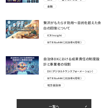
金融
贅沢がもたらす効用〜目的を超えた余
白の回復について
ICR Insight
WTR No444（2026年4月号）
自治体DXにおける成果責任の制度設
計と事業者の役割
DX（デジタルトランスフォーメーション）
WTR No444（2026年4月号）
地方自治体
一覧へ