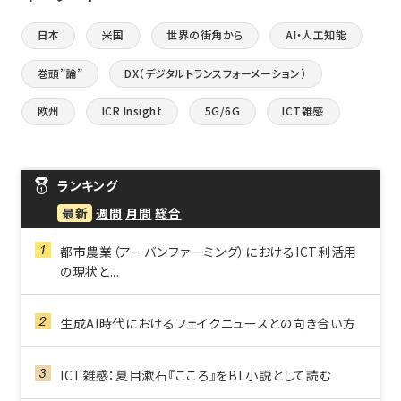
日本
米国
世界の街角から
AI・人工知能
巻頭”論”
DX（デジタルトランスフォーメーション）
欧州
ICR Insight
5G/6G
ICT雑感
ランキング
最新
週間
月間
総合
都市農業（アーバンファーミング）におけるICT利活用
の現状と...
生成AI時代におけるフェイクニュースとの向き合い方
ICT雑感：夏目漱石『こころ』をBL小説として読む