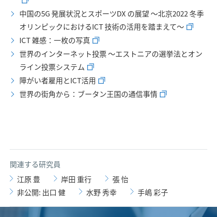
中国の5G 発展状況とスポーツDX の展望 ～北京2022 冬季
オリンピックにおけるICT 技術の活用を踏まえて～
ICT 雑感：一枚の写真
世界のインターネット投票 ～エストニアの選挙法とオン
ライン投票システム
障がい者雇用とICT活用
世界の街角から：ブータン王国の通信事情
関連する研究員
江原 豊
岸田 重行
張 怡
非公開: 出口 健
水野 秀幸
手嶋 彩子