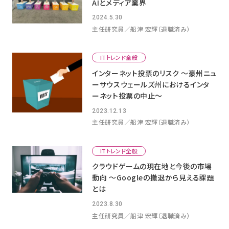
AIとメディア業界
2024.5.30
主任研究員／船津 宏輝（退職済み）
ITトレンド全般
インターネット投票のリスク ～豪州ニュ
ーサウスウェールズ州におけるインタ
ーネット投票の中止～
2023.12.13
主任研究員／船津 宏輝（退職済み）
ITトレンド全般
クラウドゲームの現在地と今後の市場
動向 ～Googleの撤退から見える課題
とは
2023.8.30
主任研究員／船津 宏輝（退職済み）