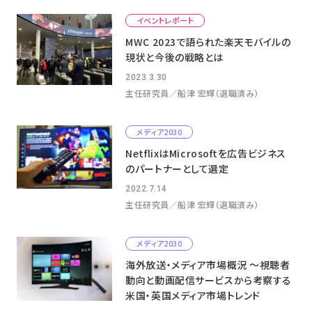
イベントレポート
MWC 2023で語られた楽天モバイルの
現状と今後の戦略とは
2023.3.30
主任研究員／船津 宏輝（退職済み）
メディア2030
NetflixはMicrosoftを広告ビジネス
のパートナーとして選定
2022.7.14
主任研究員／船津 宏輝（退職済み）
メディア2030
海外放送・メディア市場概況 ～視聴者
動向と動画配信サービスから考察する
米国・英国メディア市場トレンド