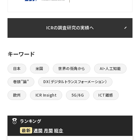
ICRの調査研究の実績へ
キーワード
日本
米国
世界の街角から
AI・人工知能
巻頭”論”
DX（デジタルトランスフォーメーション）
欧州
ICR Insight
5G/6G
ICT雑感
ランキング
最新
週間
月間
総合