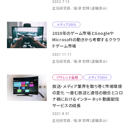
2022.7.13
主任研究員／船津 宏輝（退職済み）
メディア2030
2020年のゲーム市場とGoogleや
Microsoftの動きから考察するクラウ
ドゲーム市場
2021.11.11
主任研究員／船津 宏輝（退職済み）
ITトレンド全般
メディア2030
放送・メディア業界を取り巻く市場環境
の変化 ～進む放送と通信の融合とコロ
ナ禍におけるインターネット動画配信
サービスの成長
2021.8.31
主任研究員／船津 宏輝（退職済み）