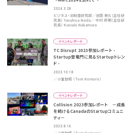
2024.3.28
ビジネス・法制度研究部／池田 泰久（主任研
究員） Yasuhisa Ikeda／ 中村 邦明（主任研
究員） Kuniaki Nakamura
イベントレポート
TC Disrupt 2023参加レポート -
Startup登竜門に見るStartupトレン
ド -
2023.10.18
／小室智昭 （Tom Komuro）
イベントレポート
Collision 2023参加レポート －成長
を続けるCanadaのStartupコミュニ
ティ－
2023.8.16
／小室智昭 （Tom Komuro）