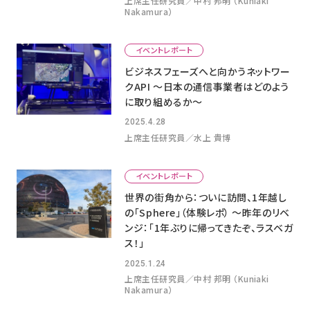
上席主任研究員／中村 邦明 （Kuniaki
Nakamura）
イベントレポート
ビジネスフェーズへと向かうネットワー
クAPI ～日本の通信事業者はどのよう
に取り組めるか～
2025.4.28
上席主任研究員／水上 貴博
イベントレポート
世界の街角から：ついに訪問、1年越し
の「Sphere」（体験レポ） ～昨年のリベ
ンジ：「1年ぶりに帰ってきたぞ、ラスベガ
ス！」
2025.1.24
上席主任研究員／中村 邦明 （Kuniaki
Nakamura）