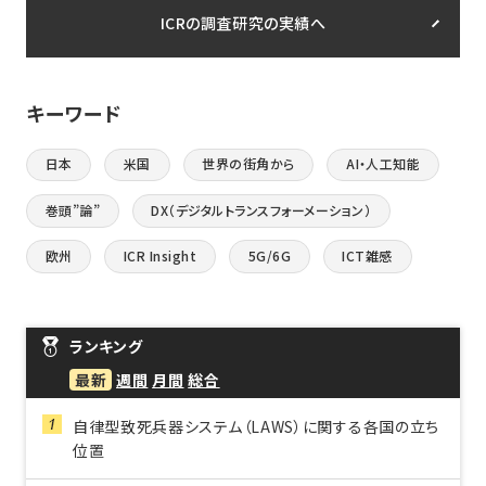
ICRの調査研究の実績へ
キーワード
日本
米国
世界の街角から
AI・人工知能
巻頭”論”
DX（デジタルトランスフォーメーション）
欧州
ICR Insight
5G/6G
ICT雑感
ランキング
最新
週間
月間
総合
自律型致死兵器システム（LAWS）に関する各国の立ち
位置