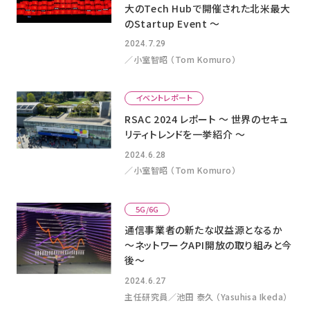
大のTech Hubで開催された北米最大
のStartup Event 〜
2024.7.29
／小室智昭 （Tom Komuro）
イベントレポート
RSAC 2024 レポート 〜 世界のセキュ
リティトレンドを一挙紹介 〜
2024.6.28
／小室智昭 （Tom Komuro）
5G/6G
通信事業者の新たな収益源となるか
～ネットワークAPI開放の取り組みと今
後～
2024.6.27
主任研究員／池田 泰久 （Yasuhisa Ikeda）