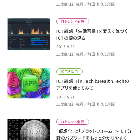
上席主任研究員／町田 和久（退職）
ITトレンド全般
ICT雑感：「生活習慣」を変えて気づく
ICTの懐の深さ
2016.9.29
上席主任研究員／町田 和久（退職）
ICT利活用
ICT雑感：FinTechとHealthTechの
アプリを使ってみて
2016.6.21
上席主任研究員／町田 和久（退職）
ITトレンド全般
「仮想化」と「プラットフォーム」～ICT分
野のバズワードをもっと分かりやすく