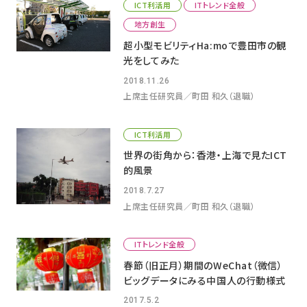
ICT利活用
ITトレンド全般
地方創生
超小型モビリティHa:moで豊田市の観
光をしてみた
2018.11.26
上席主任研究員／町田 和久（退職）
ICT利活用
世界の街角から：香港・上海で見たICT
的風景
2018.7.27
上席主任研究員／町田 和久（退職）
ITトレンド全般
春節（旧正月）期間のWeChat（微信）
ビッグデータにみる中国人の行動様式
2017.5.2