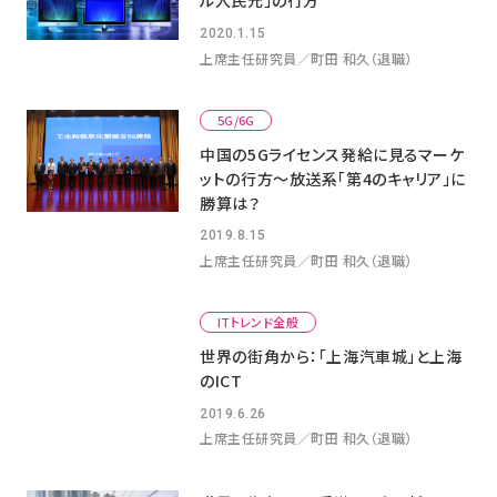
ル人民元」の行方
2020.1.15
上席主任研究員／町田 和久（退職）
5G/6G
中国の5Gライセンス発給に見るマーケ
ットの行方～放送系「第4のキャリア」に
勝算は？
2019.8.15
上席主任研究員／町田 和久（退職）
ITトレンド全般
世界の街角から：「上海汽車城」と上海
のICT
2019.6.26
上席主任研究員／町田 和久（退職）