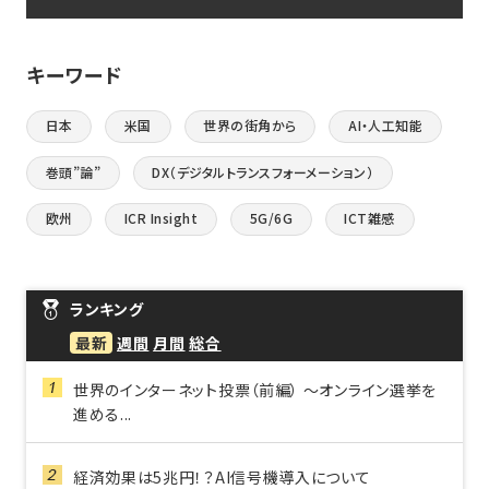
キーワード
日本
米国
世界の街角から
AI・人工知能
巻頭”論”
DX（デジタルトランスフォーメーション）
欧州
ICR Insight
5G/6G
ICT雑感
ランキング
最新
週間
月間
総合
世界のインターネット投票（前編） ～オンライン選挙を
進める...
経済効果は5兆円！？AI信号機導入について