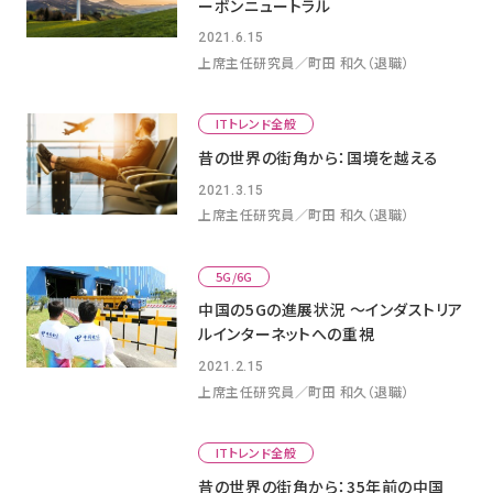
ーボンニュートラル
2021.6.15
上席主任研究員／町田 和久（退職）
ITトレンド全般
昔の世界の街角から：国境を越える
2021.3.15
上席主任研究員／町田 和久（退職）
5G/6G
中国の5Gの進展状況 ～インダストリア
ルインターネットへの重視
2021.2.15
上席主任研究員／町田 和久（退職）
ITトレンド全般
昔の世界の街角から：35年前の中国