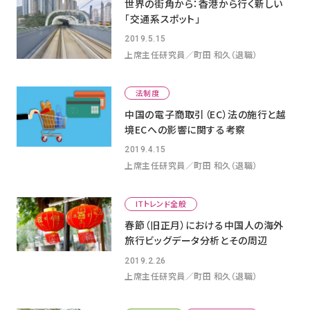
世界の街角から：香港から行く新しい
「交通系スポット」
2019.5.15
上席主任研究員／町田 和久（退職）
法制度
中国の電子商取引（EC）法の施行と越
境ECへの影響に関する考察
2019.4.15
上席主任研究員／町田 和久（退職）
ITトレンド全般
春節（旧正月）における中国人の海外
旅行ビッグデータ分析とその周辺
2019.2.26
上席主任研究員／町田 和久（退職）