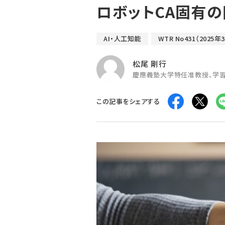
ロボットCA固有の
AI・人工知能
WTR No431（2025年
松尾 剛行
慶應義塾大学特任准教授、学
この記事をシェアする