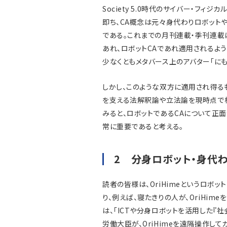
Society 5.0時代のサイバー・フ
即ち、CA概念は元々身代わりロボット
である。これまでの月刊連載・季刊連載
あれ、ロボットCAであれ適用されるよ
少なくともメタバース上のアバター「に
しかし、このような双方に適用され得る
を支える法解釈論や立法論を現時点で検
みると、ロボットであるCAについて正
常に重要であると考える。
2 分身ロボット・身代
読者の皆様は、OriHimeというロボッ
り、例えば、寝たきりの人が、OriHim
は、「ICTや分身ロボットを活用した『
労働大臣が、OriHimeを遠隔操作し