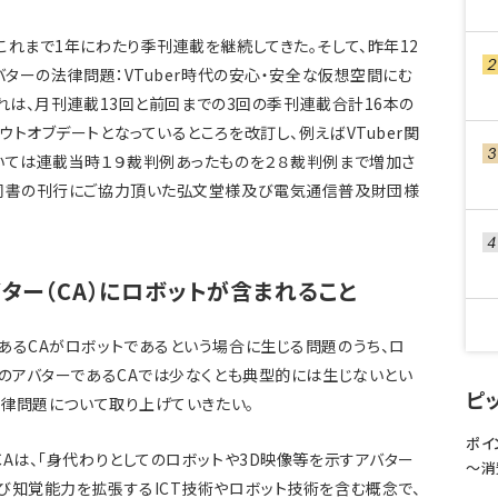
これまで1年にわたり季刊連載を継続してきた。そして、昨年12
バターの法律問題：VTuber時代の安心・安全な仮想空間にむ
。これは、月刊連載13回と前回までの3回の季刊連載合計16本の
トオブデートとなっているところを改訂し、例えばVTuber関
いては連載当時１９裁判例あったものを２８裁判例まで増加さ
。同書の刊行にご協力頂いた弘文堂様及び電気通信普及財団様
ター（CA）にロボットが含まれること
あるCAがロボットであるという場合に生じる問題のうち、ロ
上のアバターであるCAでは少なくとも典型的には生じないとい
ピ
法律問題について取り上げていきたい。
ポイ
Aは、「身代わりとしてのロボットや3D映像等を示すアバター
〜消
び知覚能力を拡張するICT技術やロボット技術を含む概念で、