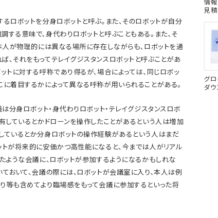
情報
見積
するロボットを分身ロボットと呼ぶ。また、そのロボットが自分
調する意味で、身代わりロボットと呼ぶこともある。また、そ
、本人が物理的には異なる場所に存在しながらも、ロボットを通
ば、それをもってテレイグジスタンスロボットと呼ぶことがあ
ボットに対する呼称であり得るが、場合によっては、同じロボッ
グロ
こに着目するかによって異なる呼称が用いられることがある。
ダウ
義は分身ロボット・身代わりロボット・テレイグジスタンスロボ
所有しているとかドローンを操作したことがあるという人は増加
しているとか分身ロボットの操作経験があるという人はまだ
ットが将来的に安価かつ高性能になると、今までは人がリアル
いたような会議に、ロボットが参加するようになるかもしれな
いておいて、会議の際には、ロボットが会議室に入り、本人は例
り等も含めてより臨場感をもって会議に参加するといった将