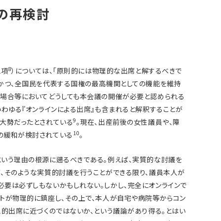
の再検討
8
1項
）については、「原則的には物理的な出席と解するべきで
かつ、全国民を代表する国権の最高機関としての機能を維持
た場合等においてどうしても本会議の開催が必要と認められる
いわゆる『オンラインによる出席』も含まれると解釈することが
9
大勢だったとされている
。現在、出産前後の女性議員や、障
10
の緩和が検討されている
。
という理由の根源に遡るべきである。例えば、実質的な討議を
、そのような実質的討議を行うことができる限り、議員本人が
要は必ずしもないかもしれない。しかし、完全にオンラインで
トが物理的に鎮座し、その上で、本人が自宅や病院等からコン
理的出席に近づくのではないか、という議論があり得る。とはい