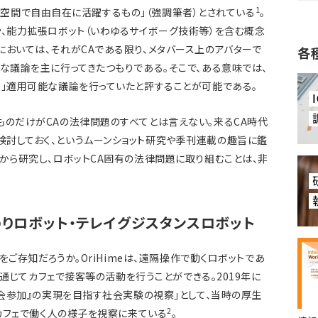
1
ィジカル空間で自由自在に活躍するもの」（強調筆者）とされている
。
や、能力拡張ロボット（いわゆるサイボーグ技術等）を含む概念
においては、それがCAである限り、メタバース上のアバターで
各
うな議論を主に行ってきたつもりである。そこで、ある意味では、
も」適用可能な議論を行っていたと評することが可能である。
ものだけがCAの法律問題のすべてとは言えない。来るCA時代
討しておく、というムーンショット研究や季刊連載の趣旨に鑑
面から研究し、ロボットCA固有の法律問題に取り組むことは、非
わりロボット・テレイグジスタンスロボット
トをご存知だろうか。OriHimeは、遠隔操作で動くロボットであ
eを通じてカフェで接客等の活動を行うことができる。2019年に
社会参加』の実現を目指す社会実験の視察」として、当時の厚生
2
てカフェで働く人の様子を視察に来ている
。