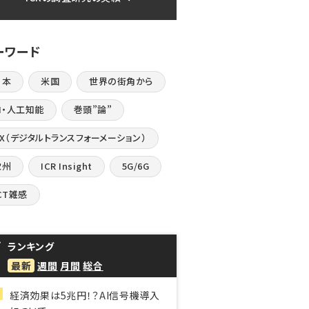
ーワード
日本
米国
世界の街角から
I・人工知能
巻頭”論”
DX（デジタルトランスフォーメーション）
欧州
ICR Insight
5G/6G
CT雑感
ランキング
最新
週間
月間
総合
経済効果は5兆円！？AI信号機導入