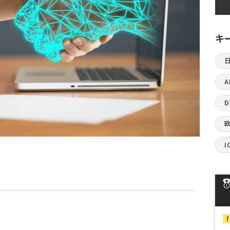
キ
A
I