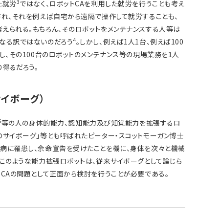
3
た就労
ではなく、ロボットCAを利用した就労を行うことも考え
され、それを例えば自宅から遠隔で操作して就労することも、
えられる。もちろん、そのロボットをメンテナンスする人等は
4
なる訳ではないのだろう
。しかし、例えば1人1台、例えば100
し、その100台のロボットのメンテナンス等の現場業務を1人
得るだろう。
イボーグ）
6
等の人の身体的能力、認知能力及び知覚能力を拡張するロ
のサイボーグ」等とも呼ばれたピーター・スコットモーガン博士
病に罹患し、余命宣告を受けたことを機に、身体を次々と機械
。このような能力拡張ロボットは、従来サイボーグとして論じら
もCAの問題として正面から検討を行うことが必要である。