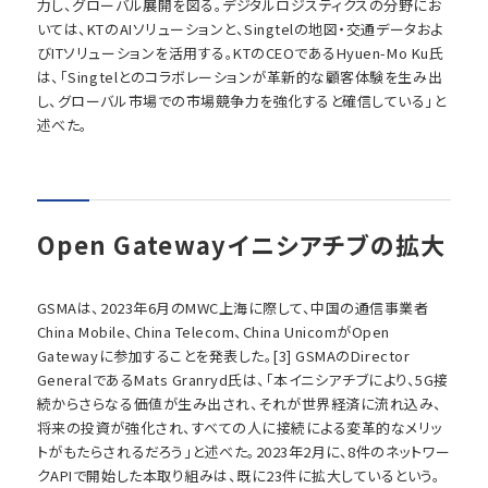
力し、グローバル展開を図る。デジタルロジスティクスの分野にお
いては、KTのAIソリューションと、Singtelの地図・交通データおよ
びITソリューションを活用する。KTのCEOであるHyuen-Mo Ku氏
は、「Singtelとのコラボレーションが革新的な顧客体験を生み出
し、グローバル市場での市場競争力を強化すると確信している」と
述べた。
Open Gatewayイニシアチブの拡大
GSMAは、2023年6月のMWC上海に際して、中国の通信事業者
China Mobile、China Telecom、China UnicomがOpen
Gatewayに参加することを発表した。[3] GSMAのDirector
GeneralであるMats Granryd氏は、「本イニシアチブにより、5G接
続からさらなる価値が生み出され、それが世界経済に流れ込み、
将来の投資が強化され、すべての人に接続による変革的なメリッ
トがもたらされるだろう」と述べた。2023年2月に、8件のネットワー
クAPIで開始した本取り組みは、既に23件に拡大しているという。