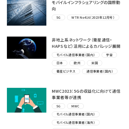
モバイルインフラシェアリングの国際動
向
5G
WTR No416（2023年12月号）
非地上系ネットワーク（衛星通信・
HAPSなど）活用によるカバレッジ展開
モバイル通信事業者（国内）
宇宙
日本
欧州
米国
衛星ビジネス
通信事業者（国内）
MWC2023：5Gの収益化に向けて通信
事業者等が連携
5G
MWC
モバイル通信事業者（国内）
モバイル通信事業者（海外）