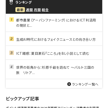
ランキング
最新
週間
月間
総合
都市農業（アーバンファーミング）におけるICT利活用
の現状と...
生成AI時代におけるフェイクニュースとの向き合い方
ICT雑感：夏目漱石『こころ』をBL小説として読む
世界の街角から：杉原千畝を訪ねて ～バルト三国の
旅 リトア...
ランキング一覧へ
ピックアップ記事
ポイント経済圏事業者の2026年戦略アジェンダ 〜消費者の利用実