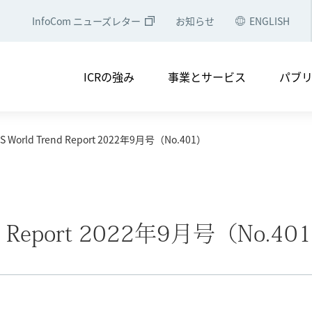
InfoCom ニューズレター
お知らせ
ENGLISH
・電子公告
コンプライアンス
アクセスマップ
会社
ICRの強み
事業とサービス
パブ
ソリューション
中央省庁・地方自治体のみなさ
NTTグループのみなさまへ
シェアリングエコノミー・コン
&S World Trend Report 2022年9月号（No.401）
つ
メディア掲載
実績一覧
経営理念
会社概要
セミナー等への登壇
役員・組織図
調査レポート
ICRの軌跡
調査レポート
ICT経済分析
・電子公告
コンプライアンス
アクセスマップ
会社
ICTトレンド・統計
end Report 2022年9月号（No.40
論文誌
ソリューション
中央省庁・地方自治体のみなさ
NTTグループのみなさまへ
シェアリングエコノミー・コン