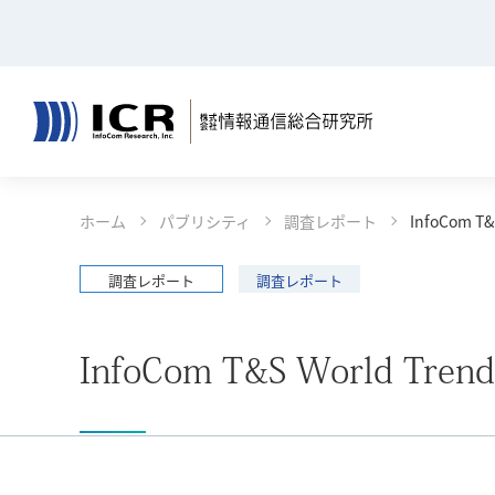
決算公告
リサーチ
コンテンツエリアへ
グローバルナビへ
フッタエリアへ
ページの先頭へ
ホーム
パブリシティ
調査レポート
InfoCom T
コンサルティング
報道発表
事例一覧
ごあいさ
調査レポート
調査レポート
決算公告
InfoCom T&S World Tr
リサーチ