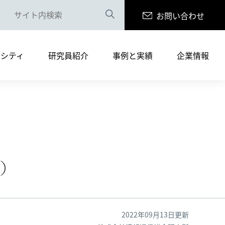
お問い合わせ
案内（PDF版）
リシティ
研究員紹介
事例と実績
企業情報
まへ
サルティングサービス
書籍の執筆・寄稿
採用情報
案内（PDF版）
1）
まへ
2022年09月13日更新
サルティングサービス