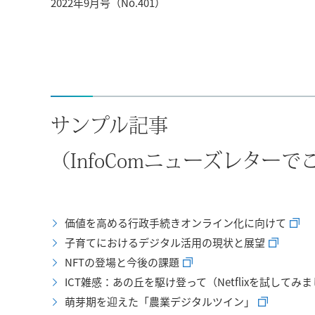
2022年9月号（No.401）
サンプル記事
（InfoComニューズレター
価値を高める行政手続きオンライン化に向けて
子育てにおけるデジタル活用の現状と展望
NFTの登場と今後の課題
ICT雑感：あの丘を駆け登って（Netflixを試してみ
萌芽期を迎えた「農業デジタルツイン」