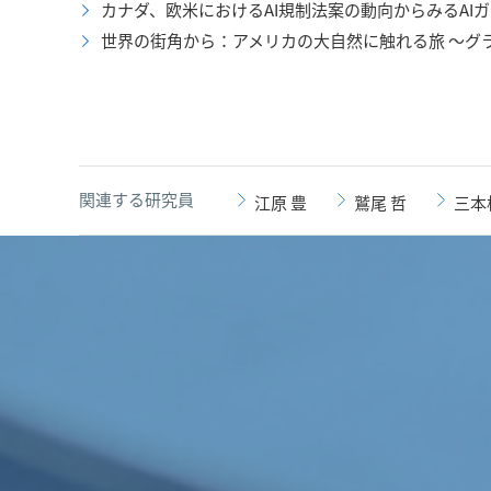
カナダ、欧米におけるAI規制法案の動向からみるAI
世界の街角から：アメリカの大自然に触れる旅 ～グ
関連する研究員
江原 豊
鷲尾 哲
三本