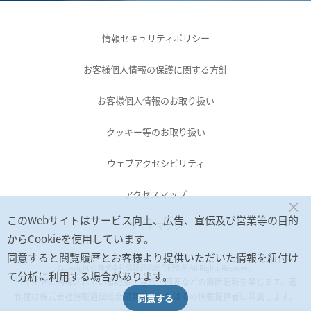
情報セキュリティポリシー
お客様個人情報の保護に関する方針
お客様個人情報のお取り扱い
クッキー等のお取り扱い
ウェブアクセシビリティ
アクセスマップ
×
このWebサイトはサービス向上、広告、宣伝及び営業等の目的
サイトマップ
からCookieを使用しています。
同意すると閲覧履歴とお客様より提供いただいた情報を紐付け
Copyright © 株式会社情報通信総合研究所 All Rights Reserved.
て分析に利用する場合があります。
当サイトに掲載されている記事・写真・図表などの無断転載を禁じます。著
作権は株式会社情報通信総合研究所、またはその情報提供者に帰属します。
同意する