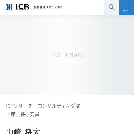
コンテンツエリアへ
グローバルナビへ
フッタエリアへ
ページの先頭へ
MENU
ICTリサーチ・コンサルティング部
上席主任研究員
山崎 将太