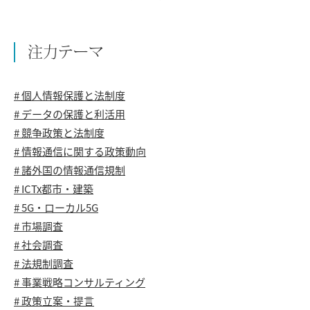
注力テーマ
# 個人情報保護と法制度
# データの保護と利活用
# 競争政策と法制度
# 情報通信に関する政策動向
# 諸外国の情報通信規制
# ICTx都市・建築
# 5G・ローカル5G
# 市場調査
# 社会調査
# 法規制調査
# 事業戦略コンサルティング
# 政策立案・提言