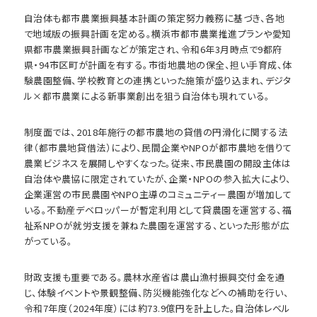
自治体も都市農業振興基本計画の策定努力義務に基づき、各地
で地域版の振興計画を定める。横浜市都市農業推進プランや愛知
県都市農業振興計画などが策定され、令和6年3月時点で9都府
県・94市区町が計画を有する。市街地農地の保全、担い手育成、体
験農園整備、学校教育との連携といった施策が盛り込まれ、デジタ
ル×都市農業による新事業創出を狙う自治体も現れている。
制度面では、2018年施行の都市農地の貸借の円滑化に関する法
律（都市農地貸借法）により、民間企業やNPOが都市農地を借りて
農業ビジネスを展開しやすくなった。従来、市民農園の開設主体は
自治体や農協に限定されていたが、企業・NPOの参入拡大により、
企業運営の市民農園やNPO主導のコミュニティー農園が増加して
いる。不動産デベロッパーが暫定利用として貸農園を運営する、福
祉系NPOが就労支援を兼ねた農園を運営する、といった形態が広
がっている。
財政支援も重要である。農林水産省は農山漁村振興交付金を通
じ、体験イベントや景観整備、防災機能強化などへの補助を行い、
令和7年度（2024年度）には約73.9億円を計上した。自治体レベル