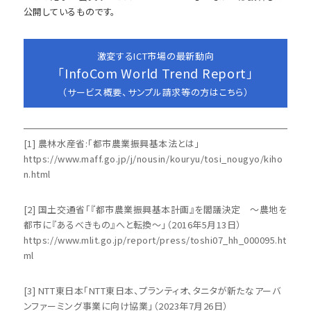
公開しているものです。
激変するICT市場の最新動向
「InfoCom World Trend Report」
（サービス概要、サンプル請求等の方はこちら）
[1] 農林水産省:「都市農業振興基本法とは」
https://www.maff.go.jp/j/nousin/kouryu/tosi_nougyo/kiho
n.html
[2] 国土交通省「『都市農業振興基本計画』を閣議決定 ～農地を
都市に『あるべきもの』へと転換～」（2016年5月13日）
https://www.mlit.go.jp/report/press/toshi07_hh_000095.ht
ml
[3] NTT東日本「NTT東日本、プランティオ、タニタが新たなアーバ
ンファーミング事業に向け協業」（2023年7月26日）