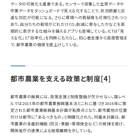
データの可視化も重要である。センサーで収集した生育データや
作業データをダッシュボードで見える化することで、状況把握と迅
速な対応が可能になる。さらに環境への貢献度も可視化されつつ
あり、自分たちの栽培がどれだけCO₂削減に寄与したかなどを直
感的に表示する仕組みを備えるアプリも登場している。ICTは「見
える化」と「効率化」を同時にもたらし、初心者支援から高度管理ま
で、都市農業の価値を底上げしている。
都市農業を支える政策と制度[4]
都市農業の振興には、政策支援と制度整備が欠かせない。国レベ
ルでは2015年の都市農業振興基本法とこれに基づき2016年に策
定された都市農業振興基本計画が転換点となり、都市農地の位置
付けは都市に「あるべきもの」と明確化された。同基本計画は、都
市農業の多面的機能（防災・景観・環境保全など）の発揮を掲げ、
関係省庁の連携による施策展開を示している。