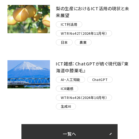
梨の生産におけるICT活用の現状と未
来展望
ICT利活用
WTR No427（2024年11月号）
日本
農業
ICT雑感：ChatGPTが紡ぐ現代版『東
海道中膝栗毛』
AI・人工知能
ChatGPT
ICR雑感
WTR No426（2024年10月号）
生成AI
一覧へ