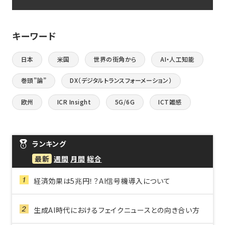
キーワード
日本
米国
世界の街角から
AI・人工知能
巻頭”論”
DX（デジタルトランスフォーメーション）
欧州
ICR Insight
5G/6G
ICT雑感
ランキング
最新
週間
月間
総合
経済効果は5兆円！？AI信号機導入について
生成AI時代におけるフェイクニュースとの向き合い方