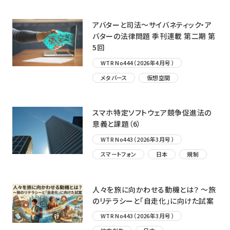
アバターと司法〜サイバネティック・ア
バターの法律問題 季刊連載 第二期 第
5回
WTR No444（2026年4月号）
メタバース
仮想空間
スマホ特定ソフトウェア競争促進法の
意義と課題（6）
WTR No443（2026年3月号）
スマートフォン
日本
規制
人々を旅に向かわせる動機とは？ ～旅
のリテラシーと「自走化」に向けた試案
WTR No443（2026年3月号）