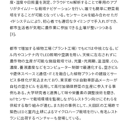
度・湿度や日照量を測定、クラウドでAI解析することで専用のアプ
リがタイムリーな栽培ナビゲーションを行い、誰でも簡単に野菜栽
培をすることが可能となっている。センサーとAIを組み合わせたガ
イドシステムにより、初心者でも適切なタイミングで手入れができ、
都市生活者が気軽に農作業に参加できる土壌が整いつつある
[3]。
都市で増加する植物工場（プラント工場）でもICTは中核となる。ビ
ル内やコンテナ内でLED照明や空調を用い、天候に左右されずに
農作物の生産が可能な施設栽培では、光量・光周期、温湿度、CO₂
濃度、養液濃度などをコンピューター制御で最適化する。空きビル
や遊休スペースと通信・ITとを融合した植物プラントの建設とサー
ビス多様化が見込まれており、東京都では自動車部品メーカーが
自社の空きビルを活用して高付加価値野菜の生産に参入する事
例もある。大学研究者と連携して味や栄養素の調整技術を磨き、
IoTセンサーで栽培環境を監視しながらレストラン向けにそれらを
供給する取り組みが進む。また別の事例として、大田区の工場跡で
紫色LEDと室内土耕によるマイクロハーブ栽培を行い、有名レスト
ランに出荷するベンチャーも登場している。