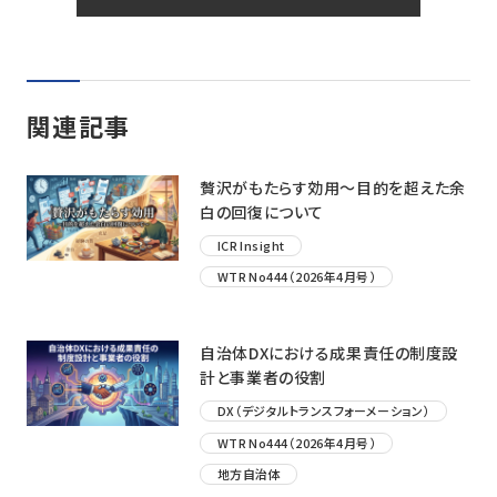
関連記事
贅沢がもたらす効用〜目的を超えた余
白の回復について
ICR Insight
WTR No444（2026年4月号）
自治体DXにおける成果責任の制度設
計と事業者の役割
DX（デジタルトランスフォーメーション）
WTR No444（2026年4月号）
地方自治体