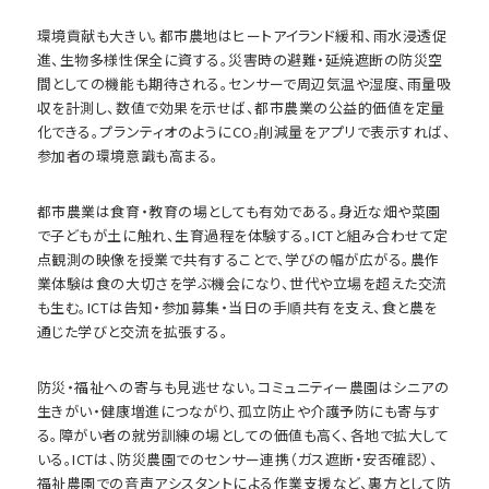
環境貢献も大きい。都市農地はヒートアイランド緩和、雨水浸透促
進、生物多様性保全に資する。災害時の避難・延焼遮断の防災空
間としての機能も期待される。センサーで周辺気温や湿度、雨量吸
収を計測し、数値で効果を示せば、都市農業の公益的価値を定量
化できる。プランティオのようにCO₂削減量をアプリで表示すれば、
参加者の環境意識も高まる。
都市農業は食育・教育の場としても有効である。身近な畑や菜園
で子どもが土に触れ、生育過程を体験する。ICTと組み合わせて定
点観測の映像を授業で共有することで、学びの幅が広がる。農作
業体験は食の大切さを学ぶ機会になり、世代や立場を超えた交流
も生む。ICTは告知・参加募集・当日の手順共有を支え、食と農を
通じた学びと交流を拡張する。
防災・福祉への寄与も見逃せない。コミュニティー農園はシニアの
生きがい・健康増進につながり、孤立防止や介護予防にも寄与す
る。障がい者の就労訓練の場としての価値も高く、各地で拡大して
いる。ICTは、防災農園でのセンサー連携（ガス遮断・安否確認）、
福祉農園での音声アシスタントによる作業支援など、裏方として防