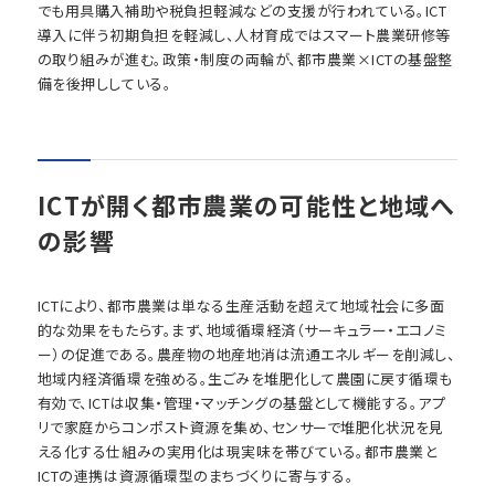
でも用具購入補助や税負担軽減などの支援が行われている。ICT
導入に伴う初期負担を軽減し、人材育成ではスマート農業研修等
の取り組みが進む。政策・制度の両輪が、都市農業×ICTの基盤整
備を後押ししている。
ICTが開く都市農業の可能性と地域へ
の影響
ICTにより、都市農業は単なる生産活動を超えて地域社会に多面
的な効果をもたらす。まず、地域循環経済（サーキュラー・エコノミ
ー）の促進である。農産物の地産地消は流通エネルギーを削減し、
地域内経済循環を強める。生ごみを堆肥化して農園に戻す循環も
有効で、ICTは収集・管理・マッチングの基盤として機能する。アプ
リで家庭からコンポスト資源を集め、センサーで堆肥化状況を見
える化する仕組みの実用化は現実味を帯びている。都市農業と
ICTの連携は資源循環型のまちづくりに寄与する。