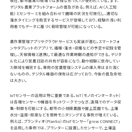
現在、都市農業の現場では多様な形でICTが使われている。まず、
デジタル農業プラットフォームの普及がある。例えば、AI（人工知
能）とセンサーとを組み合わせて圃場の状況を可視化し、適切な
潅水タイミングを助言するサービスが登場しており、経験の浅い利
用者でもデータに基づく栽培管理が可能になっている。
農作業管理アプリやクラウドサービスも実装が進む。スマートフォ
ンやタブレットのアプリで、播種・潅水・収穫などの予定や記録を管
理し、天候情報と連携して最適な作業時期の通知ができる。デジタ
ル化により営農日誌の共有が容易になり、勘や経験に依存してい
た領域を補完する。専用の営農管理システムの導入率はまだ高く
ないものの、デジタル機器の保有は広がっており、今後の普及余地
は大きい。
IoTセンサーの活用は特に重要である。IoT（モノのインターネット）
は各種センサーや機器をネットワークでつなぎ、遠隔でのデータ収
集・制御を可能にする。都市の小規模農園や屋上菜園でも、土壌
水分・温度・照度などを常時モニタリングする事例が増えている。
例えば、プランティオ（Plantio）のIoTセンサー「grow CONNECT」
を活用した事例では、プランターに設置したセンサーで、土壌温