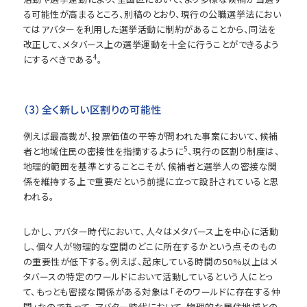
る可能性が高まるところ、別稿のとおり、現行の公職選挙法におい
てはアバターを利用した選挙活動に制約があることから、同法を
改正して、メタバース上の選挙運動を十全に行うことができるよう
4
にするべきである
。
（3）全く新しい区割りの可能性
例えば最高裁が、投票価値の平等が問われた事案において、候補
5
者と地域住民の密接性を指摘するように
、現行の区割り制度は、
地理的範囲を基準とすることこそが、候補者と選挙人の密接な関
係を維持する上で重要だという前提に立って設計されていると思
われる。
しかし、アバター時代において、人々はメタバース上を中心に活動
し、個々人が物理的な空間のどこに所在するかという点そのもの
の重要性が低下する。例えば、起床している時間の50%以上はメ
タバースの特定のワールドにおいて活動しているという人にとっ
て、もっとも密接な関係がある対象は「そのワールドに存在する仲
間」なのであって、アバター時代において、物理的な居住地域との