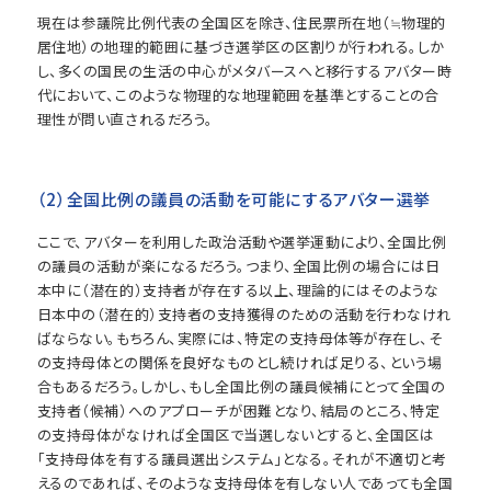
現在は参議院比例代表の全国区を除き、住民票所在地（≒物理的
居住地）の地理的範囲に基づき選挙区の区割りが行われる。しか
し、多くの国民の生活の中心がメタバースへと移行するアバター時
代において、このような物理的な地理範囲を基準とすることの合
理性が問い直されるだろう。
（2）全国比例の議員の活動を可能にするアバター選挙
ここで、アバターを利用した政治活動や選挙運動により、全国比例
の議員の活動が楽になるだろう。つまり、全国比例の場合には日
本中に（潜在的）支持者が存在する以上、理論的にはそのような
日本中の（潜在的）支持者の支持獲得のための活動を行わなけれ
ばならない。もちろん、実際には、特定の支持母体等が存在し、そ
の支持母体との関係を良好なものとし続ければ足りる、という場
合もあるだろう。しかし、もし全国比例の議員候補にとって全国の
支持者（候補）へのアプローチが困難となり、結局のところ、特定
の支持母体がなければ全国区で当選しないとすると、全国区は
「支持母体を有する議員選出システム」となる。それが不適切と考
えるのであれば、そのような支持母体を有しない人であっても全国