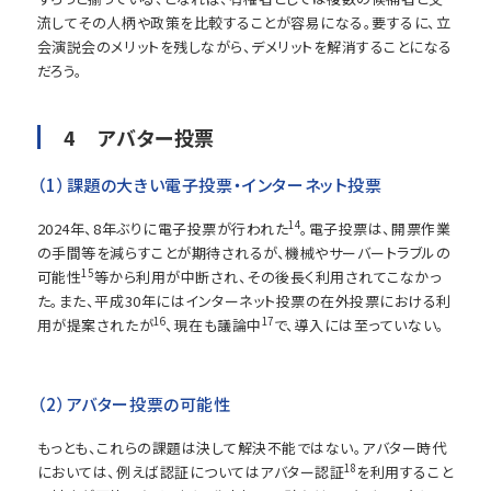
流してその人柄や政策を比較することが容易になる。要するに、立
会演説会のメリットを残しながら、デメリットを解消することになる
だろう。
4 アバター投票
（1）課題の大きい電子投票・インターネット投票
14
2024年、8年ぶりに電子投票が行われた
。電子投票は、開票作業
の手間等を減らすことが期待されるが、機械やサーバートラブルの
15
可能性
等から利用が中断され、その後長く利用されてこなかっ
た。また、平成30年にはインターネット投票の在外投票における利
16
17
用が提案されたが
、現在も議論中
で、導入には至っていない。
（2）アバター投票の可能性
もっとも、これらの課題は決して解決不能ではない。アバター時代
18
においては、例えば認証についてはアバター認証
を利用すること