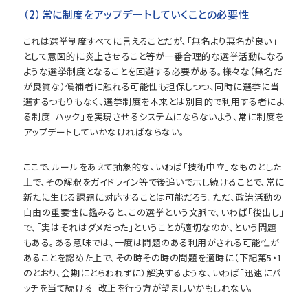
（2）常に制度をアップデートしていくことの必要性
これは選挙制度すべてに言えることだが、「無名より悪名が良い」
として意図的に炎上させること等が一番合理的な選挙活動になる
ような選挙制度となることを回避する必要がある。様々な（無名だ
が良質な）候補者に触れる可能性も担保しつつ、同時に選挙に当
選するつもりもなく、選挙制度を本来とは別目的で利用する者によ
る制度「ハック」を実現させるシステムにならないよう、常に制度を
アップデートしていかなければならない。
ここで、ルールをあえて抽象的な、いわば「技術中立」なものとした
上で、その解釈をガイドライン等で後追いで示し続けることで、常に
新たに生じる課題に対応することは可能だろう。ただ、政治活動の
自由の重要性に鑑みると、この選挙という文脈で、いわば「後出し」
で、「実はそれはダメだった」ということが適切なのか、という問題
もある。ある意味では、一度は問題のある利用がされる可能性が
あることを認めた上で、その時その時の問題を適時に（下記第5・1
のとおり、会期にとらわれずに）解決するような、いわば「迅速にパ
ッチを当て続ける」改正を行う方が望ましいかもしれない。