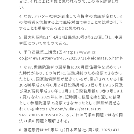
又は、それ以上に困難と思われるので、この点を詳論しな
い。
なお、アバター社会が到来して有権者の意識が変わり、そ
の候補者を信頼する上で直接対面で会うことの比重が低下
することも重要であるように思われる。
最大判昭和51年4月14日民集30巻3号223頁。但し、中選
挙区についてのものである。
季刊連載第二期第1回<https://www.icr.
co.jp/newsletter/wtr435-20250711-keiomatsuo.html>
なお、衆議院選挙の選挙権に3カ月居住要件を求めてい
た時代があり、その時代に、当該規制のため投票できなかっ
たとして、国家賠償訴訟が起きているが、棄却されている（東
京地判平成２８年６月２４日訟務月報６３巻８号１９３５頁及
び東京高判平成２８年１１月２１日訟務月報６３巻８号１９１
７頁）。なお、2025年には、短時間に転居を繰り返した結果
として参議院選挙で投票できなかったとして訴訟が提起さ
れている<https://x.com/yuiin78/status/199
5451790163095561>ところ、これは同条の問題ではなく同
法21条の問題と理解される。
渡辺康行ほか『憲法II』（日本評論社、第2版、2025）433