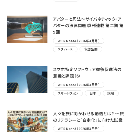
アバターと司法〜サイバネティック・ア
バターの法律問題 季刊連載 第二期 第
5回
WTR No444（2026年4月号）
メタバース
仮想空間
スマホ特定ソフトウェア競争促進法の
意義と課題（6）
WTR No443（2026年3月号）
スマートフォン
日本
規制
人々を旅に向かわせる動機とは？ ～旅
のリテラシーと「自走化」に向けた試案
WTR No443（2026年3月号）