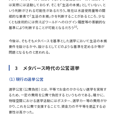
は実際には活動しておらず、そこを「生活の本拠」としていない、と
いう判断がされる可能性があるだろう。現在は水道使用量等の間
接的な要素で「生活の本拠」かを判断することがあるところ、少な
くとも技術的には例えばワールドへのログイン履歴等の客観的な
10
基準により判断することが可能となるだろう
。
今後は、そもそもメタバースを基準とした選挙において生活の本拠
要件を設けるかや、設けるとしてどのような基準を定めるか等が
問題となるものと思われる。
3 メタバース時代の公営選挙
（1）現行の選挙公営
選挙公営（公費負担）とは、平等でお金のかからない選挙を実現す
るため、一定の費用を公費で負担するというものである。確かに、
物理空間における選挙活動にはポスター、選挙カー等の費用がか
かり、これを公費で支援することで、資金力の不平等を是正する必
要性は高かった。