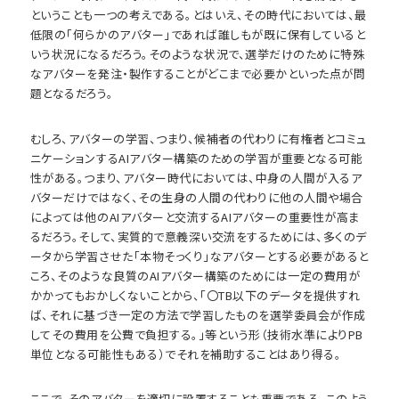
ということも一つの考えである。とはいえ、その時代においては、最
低限の「何らかのアバター」であれば誰しもが既に保有していると
いう状況になるだろう。そのような状況で、選挙だけのために特殊
なアバターを発注・製作することがどこまで必要かといった点が問
題となるだろう。
むしろ、アバターの学習、つまり、候補者の代わりに有権者とコミュ
ニケーションするAIアバター構築のための学習が重要となる可能
性がある。つまり、アバター時代においては、中身の人間が入るア
バターだけではなく、その生身の人間の代わりに他の人間や場合
によっては他のAIアバターと交流するAIアバターの重要性が高ま
るだろう。そして、実質的で意義深い交流をするためには、多くのデ
ータから学習させた「本物そっくり」なアバターとする必要があると
ころ、そのような良質のAIアバター構築のためには一定の費用が
かかってもおかしくないことから、「〇TB以下のデータを提供すれ
ば、それに基づき一定の方法で学習したものを選挙委員会が作成
してその費用を公費で負担する。」等という形（技術水準によりPB
単位となる可能性もある）でそれを補助することはあり得る。
ここで、そのアバターを適切に設置することも重要である。このよう