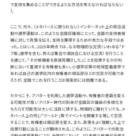
で支持を集めることができるような方法を考えなければならない
3
。
ここで、元々、（メタバースに限られない）インターネット上の政治活
動や選挙運動は、このような全国区議員にとって、全国の支持者候
補に対して政策を伝え、支持を獲得するための有力な手段ではあ
った。とはいえ、2025年時点では、なお物理的な交流（いわゆる「ド
ブ板」選挙を含む、例えば集会や演説会における交流）を行うこと
を通じて、「その候補者を直接見聞きした」ことを投票するかの判
断において重視する有権者も多い。小選挙区等の地域密着選挙で
あれば自己の選挙区内の有権者の相当部分との交流が可能であ
ろうが、全国でこれを行うことは現実的には困難である。
だからこそ、アバターを利用した選挙活動や、有権者の意識を変え
る可能性が高いアバター時代の到来が全国区の議員の多様化を
もたらす可能性は大いに注目に値する。物理的に離れていても、メ
タバース上の同じ「ワールド」等でイベントを開催する等して交流
することで、有権者は親近感を覚え、また、政策をよく理解した上で
投票行動に出ることが期待される。このように、アバターでの政治
活動や選挙運動により、全国区において、より多様な候補が当選す