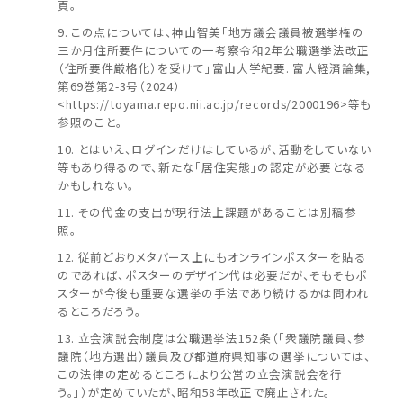
頁。
この点については、神山智美「地方議会議員被選挙権の
三か月住所要件についての一考察令和2年公職選挙法改正
（住所要件厳格化）を受けて」富山大学紀要. 富大経済論集,
第69巻第2-3号（2024）
<https://toyama.repo.nii.ac.jp/records/2000196>等も
参照のこと。
とはいえ、ログインだけはしているが、活動をしていない
等もあり得るので、新たな「居住実態」の認定が必要となる
かもしれない。
その代金の支出が現行法上課題があることは別稿参
照。
従前どおりメタバース上にもオンラインポスターを貼る
のであれば、ポスターのデザイン代は必要だが、そもそもポ
スターが今後も重要な選挙の手法であり続けるかは問われ
るところだろう。
立会演説会制度は公職選挙法152条（「衆議院議員、参
議院（地方選出）議員及び都道府県知事の選挙については、
この法律の定めるところにより公営の立会演説会を行
う。」）が定めていたが、昭和58年改正で廃止された。