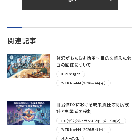
関連記事
贅沢がもたらす効用〜目的を超えた余
白の回復について
ICR Insight
WTR No444（2026年4月号）
自治体DXにおける成果責任の制度設
計と事業者の役割
DX（デジタルトランスフォーメーション）
WTR No444（2026年4月号）
地方自治体