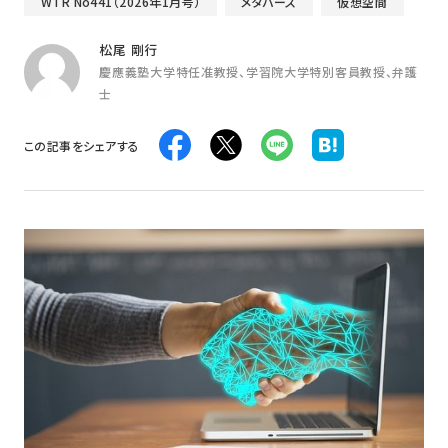
WTR No441（2026年1月号）
メタバース
仮想空間
松尾 剛行
慶應義塾大学特任准教授、学習院大学特別客員教授、弁護
士
この記事をシェアする