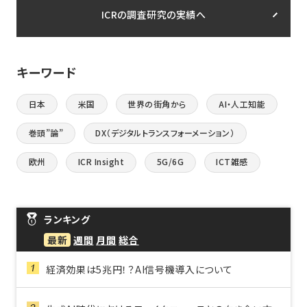
ICRの調査研究の実績へ
キーワード
日本
米国
世界の街角から
AI・人工知能
巻頭”論”
DX（デジタルトランスフォーメーション）
欧州
ICR Insight
5G/6G
ICT雑感
ランキング
最新
週間
月間
総合
経済効果は5兆円！？AI信号機導入について