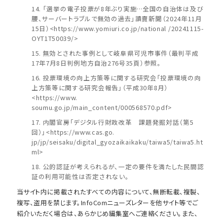
「選挙の電子投票が8年ぶり実施…全国の自治体は及び
腰、サーバートラブルで無効の過去」讀賣新聞（2024年11月
15日）<https://www.yomiuri.co.jp/national /20241115-
OYT1T50039/>
無効とされた事例として岐阜県可児市事件（最判平成
17年7月8日判例地方自治276号35頁）参照。
投票環境の向上方策等に関する研究会「投票環境の向
上方策等に関する研究会報告」（平成30年8月）
<https://www.
soumu.go.jp/main_content/000568570.pdf>
内閣官房「デジタル行財政改革 課題発掘対話（第5
回）」<https://www.cas.go.
jp/jp/seisaku/digital_gyozaikaikaku/taiwa5/taiwa5.ht
ml>
公的認証が考えられるが、一定の要件を満たした民間認
証の利用可能性は否定されない。
当サイト内に掲載されたすべての内容について、無断転載、複製、
複写、盗用を禁じます。InfoComニューズレターを他サイト等でご
紹介いただく場合は、あらかじめ編集室へご連絡ください。また、