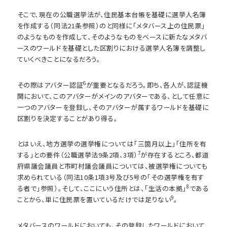
そこで、現在の公職選挙法が、住民基本台帳を基礎に選挙人名簿
を作成する（同法21条参照）のと同様に「メタバース上の住民票」
のようなものを作成して、そのようなものをベースに新たなメタバ
ースのワールドを基礎とした区割りにおける選挙人名簿を調整し
ていくべきことになるだろう。
6
その際はアバター認証
が重要となるだろう。即ち、各人が、認証機
関において、このアバターがメインのアバターである、として任意に
一つのアバターを登録し、そのアバターが属するワールドを基礎に
区割りを決定することがあり得る。
とはいえ、地方選挙の選挙権については「三箇月以上」「住所を有
7
する」との要件（公職選挙法9条2項、3項）
が存在するところ、都道
府県議会議員と市町村議会議員については、被選挙権についても
求められている（同法10条1項3号及び5号の「その選挙権を有す
8
る者で」参照）。そして、ここにいう住所とは、「生活の本拠」
である
9
ことから、単に住民票を置いているだけでは足りない
。
メタバースのワールドにおいても、その登録したワールドにおいて