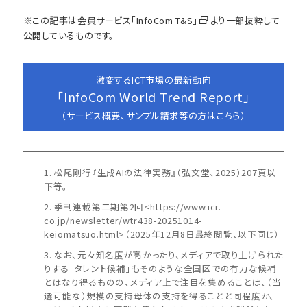
※この記事は会員サービス
「InfoCom T&S」
より一部抜粋して
公開しているものです。
激変するICT市場の最新動向
「InfoCom World Trend Report」
（サービス概要、サンプル請求等の方はこちら）
松尾剛行『生成AIの法律実務』（弘文堂、2025）207頁以
下等。
季刊連載第二期第2回<https://www.icr.
co.jp/newsletter/wtr438-20251014-
keiomatsuo.html>（2025年12月8日最終閲覧、以下同じ）
なお、元々知名度が高かったり、メディアで取り上げられた
りする「タレント候補」もそのような全国区での有力な候補
とはなり得るものの、メディア上で注目を集めることは、（当
選可能な）規模の支持母体の支持を得ることと同程度か、