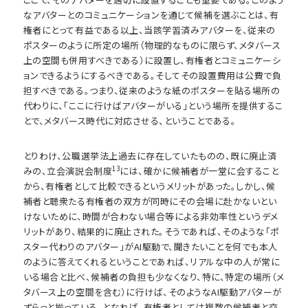
なアバターとのコミュニケーションを通じて候補を選ぶことは、有
権者にとって有益である以上、当該学習済みアバターを、従来の
ポスターのように所定の場所（物理的なものに限らず、メタバース
上の空間も併用すべきである）に設置し、有権者とコミュニケーシ
ョンできるようにするべきである。そしてその設置費用は公費で負
担すべきである。つまり、従来のような紙のポスターを貼る場所の
代わりに、「ここに行けばアバターがいる」という場所を提供するこ
とで、メタバース時代に対応させる、ということである。
とりわけ、公職選挙法上過去に存在していたものの、既に廃止済
13
みの、立会演説会制度
には、確かに候補者が一堂に会すること
から、有権者として比較できるというメリットがあった。しかし、候
補者と聴衆たる有権者の双方が同時にその会場に赴かないとい
けないために、時間が合わない場合等による非効率性というデメ
リットがあり、結果的に廃止された。そうであれば、そのような「ポ
スター代わりのアバター」がAI駆動で、聞きたいことを何でも本人
のように答えてくれるということであれば、リアルな中の人が常に
いる場合と比べ、候補者の負担も少なくなり、特に、特定の場所（メ
タバース上の空間を含む）に行けば、そのようなAI駆動アバターが
ずらっと揃っている、となれば、有権者としては複数の候補者と交