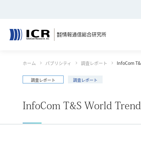
決算公告
リサーチ
コンテンツエリアへ
グローバルナビへ
フッタエリアへ
ページの先頭へ
ホーム
パブリシティ
調査レポート
InfoCom T
コンサルティング
報道発表
事例一覧
ごあいさ
調査レポート
調査レポート
決算公告
InfoCom T&S World Tr
リサーチ