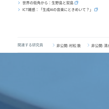
世界の街角から：生野島と契島
ICT雑感：「生成AIの音楽にときめいて？」
関連する研究員
非公開: 村松 敦
非公開: 清