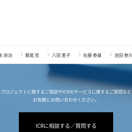
水 栄治
鷲尾 哲
八田 恵子
佐藤 泰基
池田 泰
プロジェクトに関するご相談や
ICRのサービスに関するご質問など
お気軽にお問い合わせください。
ICRに相談する／質問する