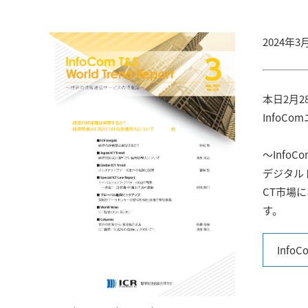
コンサルティング
2024年
本日2月28
InfoC
〜InfoCo
デジタル
CT市場
す。
Info