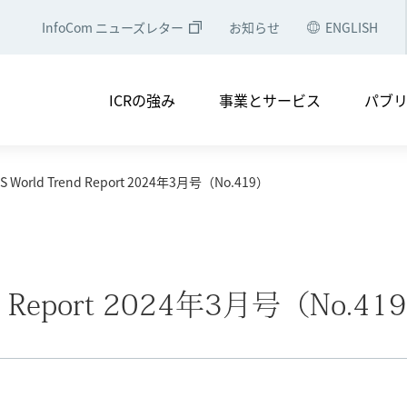
InfoCom ニューズレター
お知らせ
ENGLISH
・電子公告
コンプライアンス
アクセスマップ
会社
ICRの強み
事業とサービス
パブ
ソリューション
中央省庁・地方自治体のみなさ
NTTグループのみなさまへ
シェアリングエコノミー・コン
&S World Trend Report 2024年3月号（No.419）
つ
メディア掲載
実績一覧
経営理念
会社概要
セミナー等への登壇
役員・組織図
調査レポート
ICRの軌跡
調査レポート
ICT経済分析
・電子公告
コンプライアンス
アクセスマップ
会社
ICTトレンド・統計
end Report 2024年3月号（No.41
論文誌
ソリューション
中央省庁・地方自治体のみなさ
NTTグループのみなさまへ
シェアリングエコノミー・コン