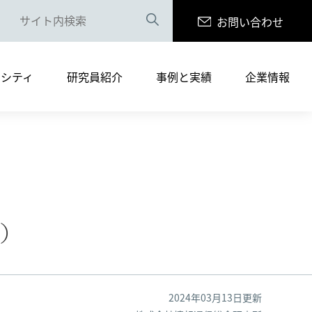
お問い合わせ
案内（PDF版）
リシティ
研究員紹介
事例と実績
企業情報
まへ
サルティングサービス
書籍の執筆・寄稿
採用情報
案内（PDF版）
9）
まへ
2024年03月13日更新
サルティングサービス