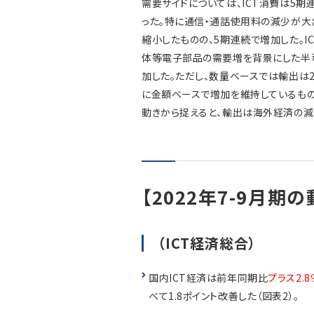
需要サイドについては、ICT消費は5
った。特に通信・通話使用料の減少が大
縮小したものの、5期連続で増加した。I
体等電子部品の需要増を背景にした半導
加した。ただし、数量ベースでは輸出は
に金額ベースで増加を維持しているも
動きから捉えると、輸出は海外経済の減
【2022年7-9月期の
（ICT経済総合）
国内ICT経済は前年同期比
プラス2.
べて1.8ポイント改善した（図表2）。