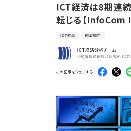
ICT経済は8期連
転じる【InfoCom
ICT経済
経済動向
ICT経済分析チーム
(株)情報通信総合研究所 IC
この記事をシェアする