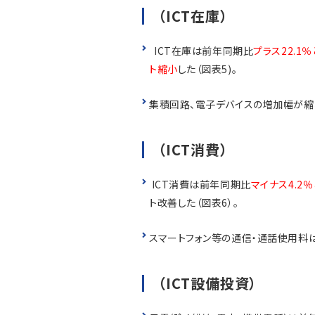
（ICT在庫）
ICT在庫は前年同期比
プラス22.1
ト縮小
した（図表5)。
集積回路、電子デバイスの増加幅が縮
（ICT消費）
ICT消費は前年同期比
マイナス4.2
ト改善した（図表6）。
スマートフォン等の通信・通話使用料
（ICT設備投資）