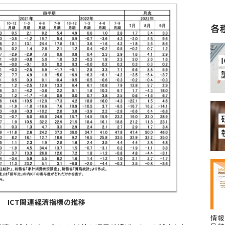
各
1 ICT関連経済指標の推移
情報