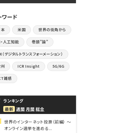
ーワード
日本
米国
世界の街角から
I・人工知能
巻頭”論”
DX（デジタルトランスフォーメーション）
欧州
ICR Insight
5G/6G
CT雑感
ランキング
最新
週間
月間
総合
世界のインターネット投票（前編） ～
オンライン選挙を進める...