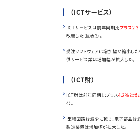
（ICTサービス）
ICTサービスは前年同期比
プラス2.3
改善した（図表3）。
受注ソフトウェアは増加幅が縮小した
供サービス業は増加幅が拡大した。
（ICT財）
ICT財は前年同期比プラス
4.2％と
4）。
集積回路は減少に転じ、電子部品は減
製造装置は増加幅が拡大した。