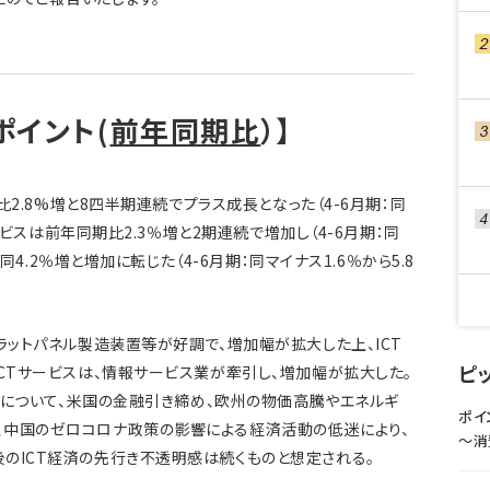
ポイント(
前年同期比
）】
期比2.8%増と8四半期連続でプラス成長となった（4-6月期：同
サービスは前年同期比2.3％増と2期連続で増加し（4-6月期：同
は同4.2％増と増加に転じた（4-6月期：同マイナス1.6％から5.8
ラットパネル製造装置等が好調で、増加幅が拡大した上、ICT
ピ
ICTサービスは、情報サービス業が牽引し、増加幅が拡大した。
行きについて、米国の金融引き締め、欧州の物価高騰やエネルギ
ポイ
、中国のゼロコロナ政策の影響による経済活動の低迷により、
〜消
のICT経済の先行き不透明感は続くものと想定される。