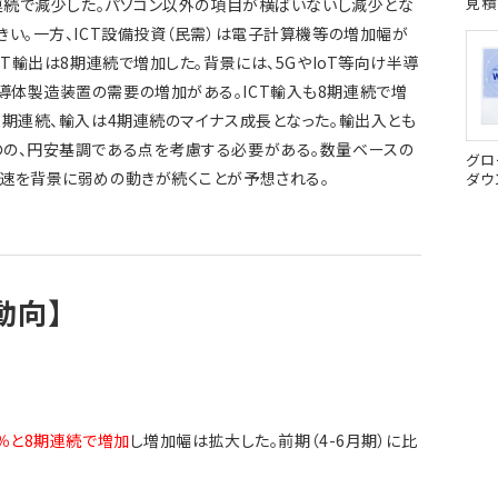
見積
期連続で減少した。パソコン以外の項目が横ばいないし減少とな
きい。一方、ICT設備投資（民需）は電子計算機等の増加幅が
CT輸出は8期連続で増加した。背景には、5GやIoT等向け半導
体製造装置の需要の増加がある。ICT輸入も8期連続で増
2期連続、輸入は4期連続のマイナス成長となった。輸出入とも
のの、円安基調である点を考慮する必要がある。数量ベースの
グロ
速を背景に弱めの動きが続くことが予想される。
ダウ
動向】
8％と8期連続で増加
し増加幅は拡大した。前期（4-6月期）に比