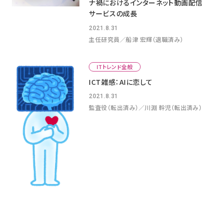
ナ禍におけるインターネット動画配信
サービスの成長
2021.8.31
主任研究員／船津 宏輝（退職済み）
ITトレンド全般
ICT雑感：AIに恋して
2021.8.31
監査役（転出済み）／川淵 幹児（転出済み）