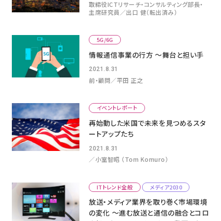
取締役ICTリサーチ・コンサルティング部長・
主席研究員／出口 健（転出済み）
5G/6G
情報通信事業の行方 ～舞台と担い手
2021.8.31
前・顧問／平田 正之
イベントレポート
再始動した米国で未来を見つめるスタ
ートアップたち
2021.8.31
／小室智昭 （Tom Komuro）
ITトレンド全般
メディア2030
放送・メディア業界を取り巻く市場環境
の変化 ～進む放送と通信の融合とコロ