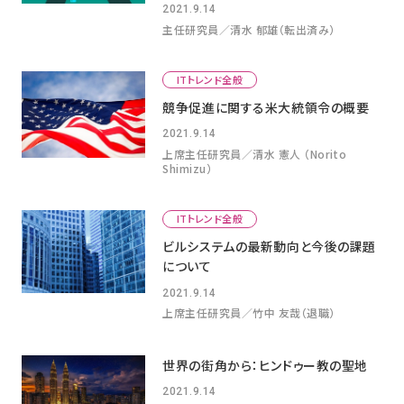
2021.9.14
主任研究員／清水 郁雄（転出済み）
ITトレンド全般
競争促進に関する米大統領令の概要
2021.9.14
上席主任研究員／清水 憲人 （Norito
Shimizu）
ITトレンド全般
ビルシステムの最新動向と今後の課題
について
2021.9.14
上席主任研究員／竹中 友哉（退職）
世界の街角から：ヒンドゥー教の聖地
2021.9.14