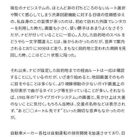
現在のナビシステムの、ほとんど非の打ちどころのないルート選択
や賢くて感心してしまう渋滞回避機能に対する日頃の信頼感ゆえ
の、私自身のこの習慣が祟ったのは、初めて訪れた外国でレンタカ
ーを利用した時だ。画面も小さく、使い勝手はあまりよくなさそう
だが、ナビが付いていることに一安心。入力した目的地のスペルを
どうやら一文字間違えことは、後からわかったのだが、音声で案内
されるとおりに30分ほど走り、まもなく目的地と言われた周囲を見
回した時、ここはどこ?! 状態に陥った。
それ以来、ナビが設定した目的地までの経由ルートは一応は確認
することにしているのだが、いざ走り始めると、地図画面そのもの
に目をやることは多くなく、より視線移動の少ないガイド画面上の
矢印表示で曲がるタイミング等を計っていることが多い。それなら
ば、1981年の「ドライブガイドシステム」の画面と、見かけ上は大差
のないことに気付く。もちろん当時は、交差点名称などは表示され
ず、“あと○○メートル先です”といった親切な音声もなかったのだ
が。
自動車メーカー各社は自動運転の技術開発を加速させており、日