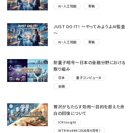
AI・人工知能
寄稿
JUST DO IT！ ～やってみようよAI監査
～
AI・人工知能
寄稿
耐量子暗号～日本の金融分野における
取り組み
日本
量子コンピュータ
金融
贅沢がもたらす効用〜目的を超えた余
白の回復について
ICR Insight
WTR No444（2026年4月号）