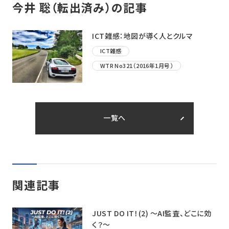
今井 聡（転出済み）の記事
ICT雑感：地図が導く人とクルマ
ICT雑感
WTR No321（2016年1月号）
一覧へ
関連記事
JUST DO IT！(2) ～AI監査、どこに効
く？〜