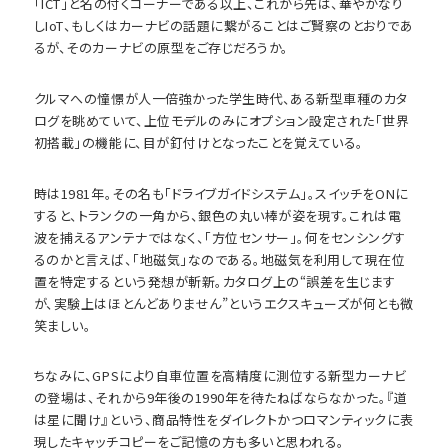
「ICT」と名の付くコーナーである以上、これから先は、華やかなり
しIoT、もしくはカーナビの話題に繋がることはご賢察のとおりであ
るが、そのカーナビの原型をご存じだろうか。
クルマへの憧憬が人一倍強かった学生時代、ある新型車種のカタ
ログを眺めていて、上位モデルのみにオプション設定された「世界
初搭載」の機能に、目が釘付けとなったことを覚えている。
時は1981年。その名も「ドライブガイドシステム」。スイッチをONに
すると、トランクの一角から、銀色の丸い棒が姿を現す。これは電
波を捕えるアンテナではなく、「方位センサー」。何をセンシングす
るのかと言えば、「地磁気」なのである。地磁気を利用して現在位
置を特定するという発想が斬新。カタログ上の“誤差を生じます
が、実験上はほとんどありません”というエクスキューズが何とも微
笑ましい。
ちなみに、GPSにより自車位置を高精度に測位する新型カーナビ
の登場は、それから9年後の1990年を待たねばならなかった。『道
は星に聞け』という、商品特性をダイレクトかつロマンティックに表
現したキャッチコピーをご記憶の方も多いと思われる。