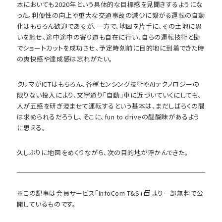
本においても2020年という具体的な目標感を見聞きするようにな
った。利便性の向上や重大な交通事故の減少に繋がる運転の自動
化はもちろん歓迎であるが、一方で、地図を片手に、その土地に思
いを馳せ、途中途中の寄り道も自在に行い、自らの運転技術と勘
でショートカットを成功させ、予定時刻前に目的地に到着できた時
の爽快感や達成感は忘れがたい。
クルマがICTはもちろん、各種センシング技術やAIテクノロジーの
限りない投入により、文字通り「自動」車に近づいていくにしても、
人が五感を研ぎ澄ませて運転するという基本は、まだしばらくの間
は求められるだろうし、そこに、fun to driveの醍醐味があるよう
に思える。
久しぶりに地図をめくりながら、次の目的地が浮かんできた。
※この記事は会員サービス
「InfoCom T&S」
より一部無料で公
開しているものです。