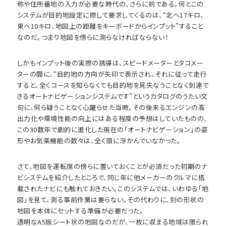
称や住所番地の入力が必要な時代の、さらに前である。何とこの
システムが目的地設定に際して要求してくるのは、“北へ17キロ、
東へ10キロ、地図上の距離をキーボードからインプット”すること
なのだ。つまり地図を傍らに測らなければならない！
しかもインプット後の実際の誘導は、スピードメーターとタコメー
ターの間に、“目的地の方向が矢印で表示され、それに従って走行
すると、全くコースを知らなくても目的地を見失なうことなく到達で
きるオートナビゲーションシステムです”というカタログのうたい文
句に、何ら疑うことなく心躍らせた当時。その後来るエンジンの高
出力化や環境性能の向上にはある程度の予想はしていたものの、
この30数年で劇的に進化した現在の「オートナビゲーション」の姿
形やお気楽機能の数々は、全く頭に浮かんでいなかった。
さて、地図を運転席の傍らに置いておくことが必須だった初期のナ
ビシステムを紹介したところで、同じ年に他メーカーのクルマに搭
載されたナビにも触れておきたい。このシステムでは、いわゆる「地
図」を見て、測る事前作業は要らない。その代わりに、別の形状の
地図を本体にセットする準備が必要だった。
透明なA5版シート状の地図なのだが、一枚に収まる地域は限られ