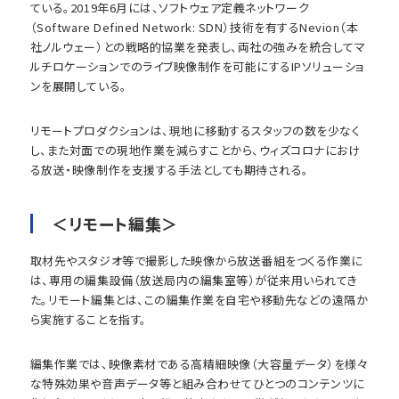
ている。2019年6月には、ソフトウェア定義ネットワーク
（Software Defined Network: SDN）技術を有するNevion（本
社ノルウェー）との戦略的協業を発表し、両社の強みを統合してマ
ルチロケーションでのライブ映像制作を可能にするIPソリューショ
ンを展開している。
リモートプロダクションは、現地に移動するスタッフの数を少なく
し、また対面での現地作業を減らすことから、ウィズコロナにおけ
る放送・映像制作を支援する手法としても期待される。
＜リモート編集＞
取材先やスタジオ等で撮影した映像から放送番組をつくる作業に
は、専用の編集設備（放送局内の編集室等）が従来用いられてき
た。リモート編集とは、この編集作業を自宅や移動先などの遠隔か
ら実施することを指す。
編集作業では、映像素材である高精細映像（大容量データ）を様々
な特殊効果や音声データ等と組み合わせてひとつのコンテンツに