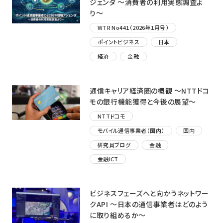
ジェンダ 〜消費者の利用実態調査よ
り〜
WTR No441（2026年1月号）
ポイントビジネス
日本
経済
金融
通信キャリア経済圏の概観 ～NTTドコ
モの銀行機能獲得と今後の展望～
NTTドコモ
モバイル通信事業者（国内）
国内
研究員ブログ
金融
金融ICT
ビジネスフェーズへと向かうネットワー
クAPI ～日本の通信事業者はどのよう
に取り組めるか～