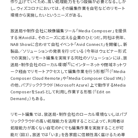
作り上げていくため、高い処理能力をもつ設備が必要となる。しか
し、ウィズコロナにおいては、その編集作業を自宅などのリモート
環境から実施したいというニーズがある。
放送局や制作会社に映像編集ツール「Media Composer」を提供
する米Avidは、そのニーズに応える企業のひとつだ。同社は例年、
NAB Showに合わせて自社イベント「Avid Connect」を開催し、新
製品／ソリューションの発表を行っている（今年はウェビナー形式
での実施）。リモート編集を実現する同社のソリューションには、放
[4]
送局・制作会社のローカル環境
にインターネットや閉域ネットワ
[5]
ーク経由でリモートアクセスして編集作業を行う形態
（「Media
Composer Cloud Remote」や「Media Composer Cloud VM」）
の他、パブリッククラウド（Microsoft Azure）上で動作するMedia
ComposerをSaaSとして利用し作業する形態（「Edit on
Demand」）もある。
リモート編集では、放送局・制作会社のローカル環境ないしはパブ
リッククラウドの高い処理能力を活用することによって、利用者は
処理能力が高くない自宅のPCでも編集作業を実施することが可
能だ（図3）。放送では「いま」を各家庭に信頼性高く届けるため専