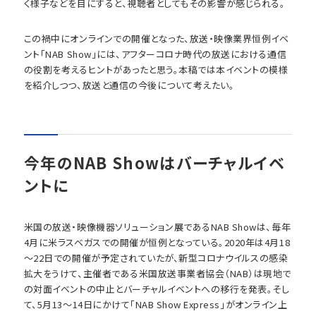
く様子などを目にすると、視聴者としてもその影響が感じられる。
この禍中にオンラインでの開催となった、放送・映像業界恒例イベ
ント「NAB Show」には、アフターコロナ時代の放送における通信
の役割を考えるヒントがあったと思う。本稿では本イベントの模様
を紹介しつつ、放送と通信の今後について考えたい。
今年のNAB Showはバーチャルイベ
ントに
米国の放送・映像機器ソリューション展であるNAB Showは、毎年
4月に米ラスベガスでの開催が恒例となっている。2020年は4月18
～22日での開催が予定されていたが、新型コロナウイルスの感染
拡大をうけて、主催者である米国放送事業者協会（NAB）は現地で
の対面イベントの中止とバーチャルイベントへの移行を発表。そし
て、5月13～14日にかけて「NAB Show Express」がオンライン上