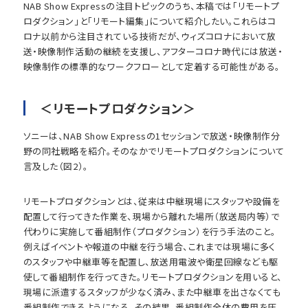
NAB Show Expressの注目トピックのうち、本稿では「リモートプ
ロダクション」と「リモート編集」について紹介したい。これらはコ
ロナ以前から注目されている技術だが、ウィズコロナにおいて放
送・映像制作活動の継続を支援し、アフターコロナ時代には放送・
映像制作の標準的なワークフローとして定着する可能性がある。
＜リモートプロダクション＞
ソニーは、NAB Show Expressの1セッションで放送・映像制作分
野の同社戦略を紹介。そのなかでリモートプロダクションについて
言及した（図2）。
リモートプロダクションとは、従来は中継現場にスタッフや設備を
配置して行ってきた作業を、現場から離れた場所（放送局内等）で
代わりに実施して番組制作（プロダクション）を行う手法のこと。
例えばイベントや報道の中継を行う場合、これまでは現場に多く
のスタッフや中継車等を配置し、放送用電波や衛星回線なども駆
使して番組制作を行ってきた。リモートプロダクションを用いると、
現場に派遣するスタッフが少なく済み、また中継車を出さなくても
番組制作できるようになる。その結果、番組制作全体の費用を圧