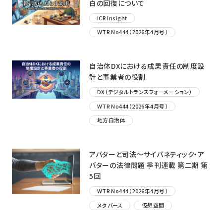
白の回復について
ICR Insight
WTR No444（2026年4月号）
自治体DXにおける成果責任の制度設
計と事業者の役割
DX（デジタルトランスフォーメーション）
WTR No444（2026年4月号）
地方自治体
アバターと司法〜サイバネティック・ア
バターの法律問題 季刊連載 第二期 第
5回
WTR No444（2026年4月号）
メタバース
仮想空間