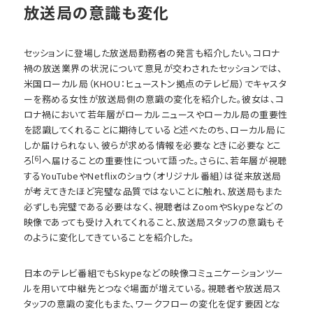
放送局の意識も変化
セッションに登場した放送局勤務者の発言も紹介したい。コロナ
禍の放送業界の状況について意見が交わされたセッションでは、
米国ローカル局（KHOU：ヒューストン拠点のテレビ局）でキャスタ
ーを務める女性が放送局側の意識の変化を紹介した。彼女は、コ
ロナ禍において若年層がローカルニュースやローカル局の重要性
を認識してくれることに期待していると述べたのち、ローカル局に
しか届けられない、彼らが求める情報を必要なときに必要なとこ
[6]
ろ
へ届けることの重要性について語った。さらに、若年層が視聴
するYouTubeやNetflixのショウ（オリジナル番組）は従来放送局
が考えてきたほど完璧な品質ではないことに触れ、放送局もまた
必ずしも完璧である必要はなく、視聴者はZoomやSkypeなどの
映像であっても受け入れてくれること、放送局スタッフの意識もそ
のように変化してきていることを紹介した。
日本のテレビ番組でもSkypeなどの映像コミュニケーションツー
ルを用いて中継先とつなぐ場面が増えている。視聴者や放送局ス
タッフの意識の変化もまた、ワークフローの変化を促す要因とな