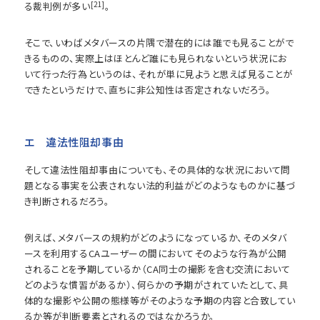
[21]
る裁判例が多い
。
そこで、いわばメタバースの片隅で潜在的には誰でも見ることがで
きるものの、実際上はほとんど誰にも見られないという状況にお
いて行った行為というのは、それが単に見ようと思えば見ることが
できたというだけで、直ちに非公知性は否定されないだろう。
エ 違法性阻却事由
そして違法性阻却事由についても、その具体的な状況において問
題となる事実を公表されない法的利益がどのようなものかに基づ
き判断されるだろう。
例えば、メタバースの規約がどのようになっているか、そのメタバ
ースを利用するCAユーザーの間においてそのような行為が公開
されることを予期しているか（CA同士の撮影を含む交流において
どのような慣習があるか）、何らかの予期がされていたとして、具
体的な撮影や公開の態様等がそのような予期の内容と合致してい
るか等が判断要素とされるのではなかろうか。