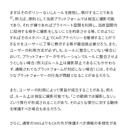
まずはそのポリシーないしルールを周知し、執行することである
37
。例えば、原則として当該プラットフォームでは相互に撮影可能
であり、それが嫌であればプライベート空間を利用し、当該空間内
に招待する相手に撮影をしないことを約束させる等、どのように
すればそのメタバース上でCAのプライバシーを確保することがで
きるかをユーザーに丁寧に教示する等が最低限必要だろう。また、
ユーザーの利用方法が必ずしも、ルールに整合していない場合に
おいて、プラットフォーマーがモデレーションでルールに整合させよ
うとしない場合（例えばルール上は撮影禁止であるにもかかわら
ず、通報されてもプラットフォームが対応しない場合）には、そのよ
うなプラットフォーマーの行為が問題となることがあるだろう。
また、ユーザーの利用によって慣習が成立することがある。例え
ば、ルール上は相互に撮影可能でも、「この範囲では撮影しない」
という慣行が形成されることがあり、そのような慣行に対する期待
を保護すべき場合もあるだろう。
さらに、通常のSNSよりもCAの方が保護すべき情報の多様性があ