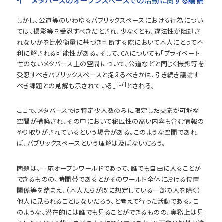
イ メタバースのオープンスペースでの活動に関する議論
しかし、公道等のいわゆるパブリックスペースにおける行為につい
ては、撮影等を受忍すべきだとされ、少なくとも、違法性が阻却さ
れないかを比較衡量に基づき判断する際において本人にとって不
利に解される可能性がある。そして、CAについても「プライベート
性のないメタバース上の空間について、公道などと同じく撮影等を
受忍すべきパブリックスペースと捉えるべきかは、引き続き議論す
[17]
べき課題との見解も示されている」
とされる。
ここで、メタバースでは特定少人数のみに限定した交流が可能な
空間が構築され、その中において秘匿性の高い内容も含む情報の
やり取りがされているという場合がある。このような空間であれ
ば、パブリックスペースという理解は及ばないだろう。
問題は、一応オープンワールドであって、誰でも自由に入ることが
できるものの、時間帯であるとかそのワールド全体における位置
関係等を踏まえ、（本人たちが既に想定している一部の人を除く）
他人に見られることはないだろう、と考えて行った活動である。こ
のような、潜在的には誰でも見ることができるものの、実務上は見