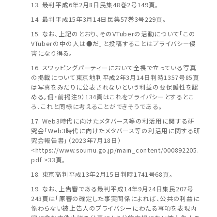
最判平成6年2月8日民集48巻2号149頁。
最判平成15年3月14日民集57巻3号229頁。
なお、上記のとおり、そのVTuberの活動について「この
VTuberの中の人は●だ」と投稿することはプライバシー侵
害になり得る。
スワッピングパーティーにおいて全裸で立っている写真
の掲載について東京地判平成2年3月14日判時1357号85頁
は写真をみだりに公表されないという利益の要保護性を認
める。佃・前掲注9）134頁はこれをプライバシーとするとこ
ろ、これと同様に考えることができそうである。
Web3時代に向けたメタバース等の利活用に関する研
究会「Web3時代に向けたメタバース等の利活用に関する研
究会報告書」（2023年7月18日）
<https://www.soumu.go.jp/main_content/000892205.
pdf >33頁。
東京高判平成13年2月15日判時1741号68頁。
なお、上告審である最判平成14年9月24日集民207号
243頁は「原審の確定した事実関係によれば、公共の利益に
係わらない被上告人のプライバシーにわたる事項を表現内