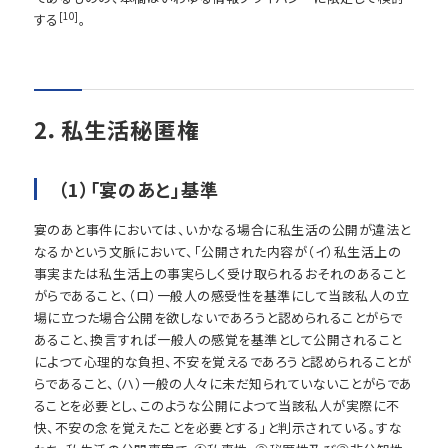
[10]
する
。
2．私生活秘匿権
（1）「宴のあと」基準
宴のあと事件においては、いかなる場合に私生活の公開が違法と
なるかという文脈において、「公開された内容が（イ）私生活上の
事実または私生活上の事実らしく受け取られるおそれのあること
がらであること、（ロ）一般人の感受性を基準にして当該私人の立
場に立つた場合公開を欲しないであろうと認められることがらで
あること、換言すれば一般人の感覚を基準として公開されること
によつて心理的な負担、不安を覚えるであろうと認められることが
らであること、（ハ）一般の人々に未だ知られていないことがらであ
ることを必要とし、このような公開によつて当該私人が実際に不
快、不安の念を覚えたことを必要とする」と判示されている。すな