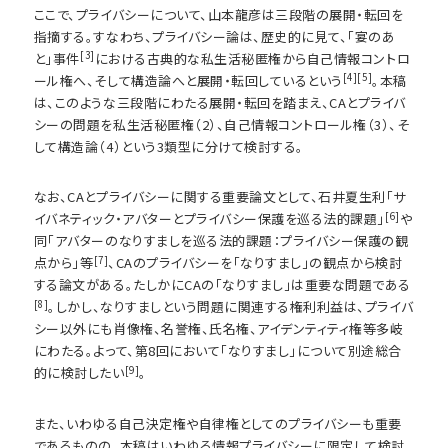
ここで、プライバシーについて、山本龍彦は三段階の展開・転回を
指摘する。すなわち、プライバシー論は、歴史的に見て、「宴のあ
[3]
と」事件
における古典的な私生活秘匿権から自己情報コントロ
[4]
[5]
ール権へ、そして構造論へと展開・転回しているという
。本稿
は、このような三段階にわたる展開・転回を踏まえ、CAとプライバ
シーの問題を私生活秘匿権（2）、自己情報コントロール権（3）、そ
して構造論（4）という3類型に分けて検討する。
なお、CAとプライバシーに関する重要論文として、石井夏生利「サ
[6]
イバネティック・アバターとプライバシー保護を巡る法的課題」
や
同「アバターのなりすましを巡る法的課題：プライバシー保護の観
[7]
点から」等
、CAのプライバシーを「なりすまし」の観点から検討
する論文がある。たしかにCAの「なりすまし」は重要な問題である
[8]
。しかし、なりすましという問題に関連する権利利益は、プライバ
シー以外にも肖像権、名誉権、氏名権、アイデンティティ権等多岐
にわたる。よって、第8回において「なりすまし」について別途総合
[9]
的に検討したい
。
また、いわゆる自己決定権や自律権としてのプライバシーも重要
であるものの、本稿はいわゆる情報プライバシーに限定して検討