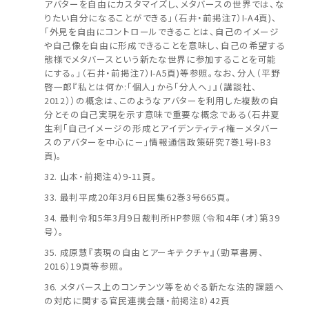
アバターを自由にカスタマイズし、メタバースの世界では、な
りたい自分になることができる」（石井・前掲注7）I-A4頁)、
「外見を自由にコントロールできることは、自己のイメージ
や自己像を自由に形成できることを意味し、自己の希望する
態様でメタバースという新たな世界に参加することを可能
にする。」（石井・前掲注7）I-A5頁)等参照。なお、分人（平野
啓一郎『私とは何か:「個人」から「分人へ」』（講談社、
2012））の概念は、このようなアバターを利用した複数の自
分とその自己実現を示す意味で重要な概念である（石井夏
生利「自己イメージの形成とアイデンティティ権－メタバー
スのアバターを中心に－」情報通信政策研究7巻1号I-B3
頁)。
山本・前掲注4）9-11頁。
最判平成20年3月6日民集62巻3号665頁。
最判令和5年3月9日裁判所HP参照（令和4年（オ）第39
号）。
成原慧『表現の自由とアーキテクチャ』（勁草書房、
2016）19頁等参照。
メタバース上のコンテンツ等をめぐる新たな法的課題へ
の対応に関する官民連携会議・前掲注8）42頁