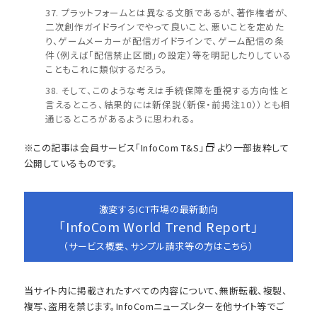
プラットフォームとは異なる文脈であるが、著作権者が、
二次創作ガイドラインでやって良いこと、悪いことを定めた
り、ゲームメーカーが配信ガイドラインで、ゲーム配信の条
件（例えば「配信禁止区間」の設定）等を明記したりしている
こともこれに類似するだろう。
そして、このような考えは手続保障を重視する方向性と
言えるところ、結果的には新保説（新保・前掲注10））とも相
通じるところがあるように思われる。
※この記事は会員サービス
「InfoCom T&S」
より一部抜粋して
公開しているものです。
激変するICT市場の最新動向
「InfoCom World Trend Report」
（サービス概要、サンプル請求等の方はこちら）
当サイト内に掲載されたすべての内容について、無断転載、複製、
複写、盗用を禁じます。InfoComニューズレターを他サイト等でご