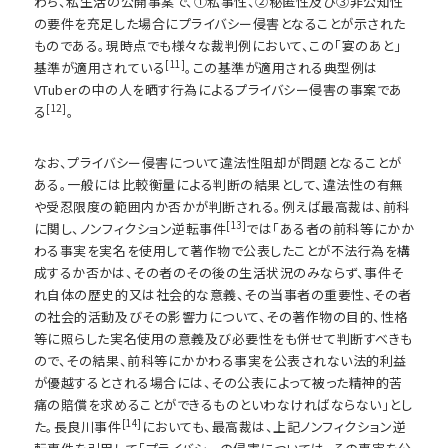
わち、私生活の公開事案で、①私事性、②秘匿性及び③非公知性
の要件を充足した場合にプライバシー侵害となることが示された
ものである。現時点でも様々な裁判例において、この「宴のあと」
[11]
基準が適用されている
。この基準が適用される典型例は
VTuberの中の人を晒す行為によるプライバシー侵害の事案であ
[12]
る
。
なお、プライバシー侵害について違法性阻却が問題となることが
ある。一般には比較衡量による判断の結果として、違法性の有無
や受忍限度の範囲内か否かが判断される。例えば最高裁は、前科
[13]
に関し、ノンフィクション逆転事件
では「ある者の前科等にかか
わる事実を実名を使用して著作物で公表したことが不法行為を構
成するか否かは、その者のその後の生活状況のみならず、事件そ
れ自体の歴史的又は社会的な意義、その当事者の重要性、その者
の社会的活動及びその影響力について、その著作物の目的、性格
等に照らした実名使用の意義及び必要性をも併せて判断すべきも
ので、その結果、前科等にかかわる事実を公表されない法的利益
が優越するとされる場合には、その公表によって被った精神的苦
痛の賠償を求めることができるものといわなければならない」とし
[14]
た。長良川事件
においても、最高裁は、上記ノンフィクション逆