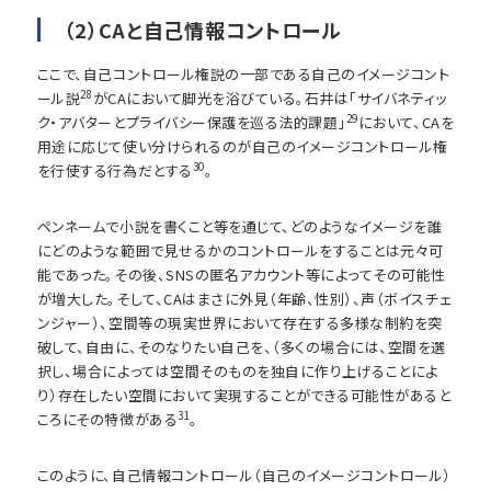
（2）CAと自己情報コントロール
ここで、自己コントロール権説の一部である自己のイメージコント
28
ール説
がCAにおいて脚光を浴びている。石井は「サイバネティッ
29
ク・アバターとプライバシー保護を巡る法的課題」
において、CAを
用途に応じて使い分けられるのが自己のイメージコントロール権
30
を行使する行為だとする
。
ペンネームで小説を書くこと等を通じて、どのようなイメージを誰
にどのような範囲で見せるかのコントロールをすることは元々可
能であった。その後、SNSの匿名アカウント等によってその可能性
が増大した。そして、CAはまさに外見（年齢、性別）、声（ボイスチェ
ンジャー）、空間等の現実世界において存在する多様な制約を突
破して、自由に、そのなりたい自己を、（多くの場合には、空間を選
択し、場合によっては空間そのものを独自に作り上げることによ
り）存在したい空間において実現することができる可能性があると
31
ころにその特徴がある
。
このように、自己情報コントロール（自己のイメージコントロール）