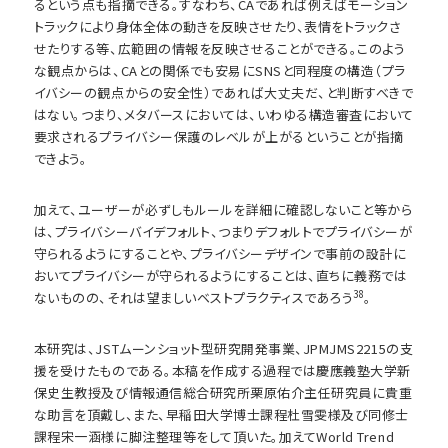
るという点も指摘できる。すなわち、CAであれば例えばモーション
トラックにより身体全体の動きを反映させたり、表情をトラックさ
せたりする等、広範囲の情報を反映させることができる。このよう
な観点からは、CAとの関係でも安易にSNSと同程度の構造（プラ
イバシーの観点からの安全性）であれば大丈夫だ、と判断すべきで
はない。つまり、メタバースにおいては、いわゆる構造審査において
要求されるプライバシー保護のレベルが上がるということが指摘
できよう。
加えて、ユーザーが必ずしもルールを詳細に確認しないこと等から
は、プライバシーバイデフォルト、つまりデフォルトでプライバシーが
守られるようにすることや、プライバシーデザインで事前の設計に
おいてプライバシーが守られるようにすることは、直ちに義務では
38
ないものの、それは望ましいベストプラクティスであろう
。
本研究は、JSTムーンショット型研究開発事業、JPMJMS2215の支
援を受けたものである。本稿を作成する過程では慶應義塾大学新
保史生教授及び情報通信総合研究所栗原佑介主任研究員に貴重
な助言を頂戴し、また、早稲田大学博士課程杜雪雯様及び同修士
課程宋一涵様に脚注整理等をして頂いた。加えてWorld Trend