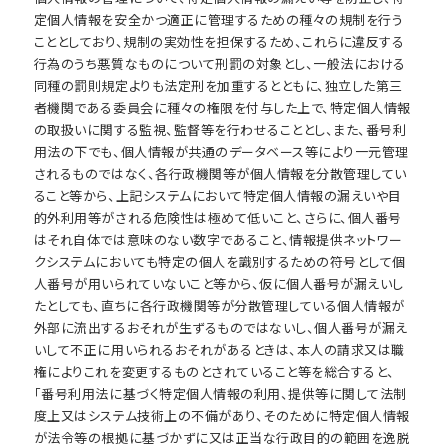
定個人情報を安全かつ適正に管理するための種々の規制を行う
こととしており、規制の実効性を担保するため、これらに違反する
行為のうち悪質なものについて刑罰の対象とし、一般法における
同種の罰則規定よりも法定刑を加重するとともに、独立した第三
者機関である委員会に種々の権限を付与した上で、特定個人情報
の取扱いに関する監視、監督等を行わせることとし、また、番号利
用法の下でも、個人情報が共通のデータベース等により一元管理
されるものではなく、各行政機関等が個人情報を分散管理してい
ること等から、上記システムにおいて特定個人情報の漏えいや目
的外利用等がされる危険性は極めて低いこと、さらに、個人番号
はそれ自体では意味のない数字であること、情報提供ネットワー
クシステムにおいても特定の個人を識別するための符号として個
人番号が用いられていないこと等から、仮に個人番号が漏えいし
たとしても、直ちに各行政機関等が分散管理している個人情報が
外部に流出するおそれが生ずるものではないし、個人番号が漏え
いして不正に用いられるおそれがあるときは、本人の請求又は職
権によりこれを変更するものとされていること等を総合すると、
「番号利用法に基づく特定個人情報の利用、提供等に関して法制
度上又はシステム技術上の不備があり、そのために特定個人情報
が法令等の根拠に基づかずに又は正当な行政目的の範囲を逸脱