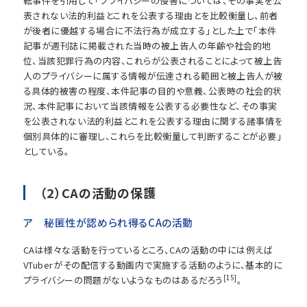
転事件を引用して「プライバシーの侵害については、その事実を公
表されない法的利益とこれを公表する理由とを比較衡量し、前者
が後者に優越する場合に不法行為が成立する」とした上で「本件
記事が週刊誌に掲載された当時の被上告人の年齢や社会的地
位、当該犯罪行為の内容、これらが公表されることによって被上告
人のプライバシーに属する情報が伝達される範囲と被上告人が被
る具体的被害の程度、本件記事の目的や意義、公表時の社会的状
況、本件記事において当該情報を公表する必要性など、その事実
を公表されない法的利益とこれを公表する理由に関する諸事情を
個別具体的に審理し、これらを比較衡量して判断することが必要」
としている。
（2）CAの活動の保護
ア 秘匿性が認められ得るCAの活動
CAは様々な活動を行っているところ、CAの活動の中には例えば
VTuberがその配信する動画内で実施する活動のように、基本的に
[15]
プライバシーの問題がないようなものはあるだろう
。