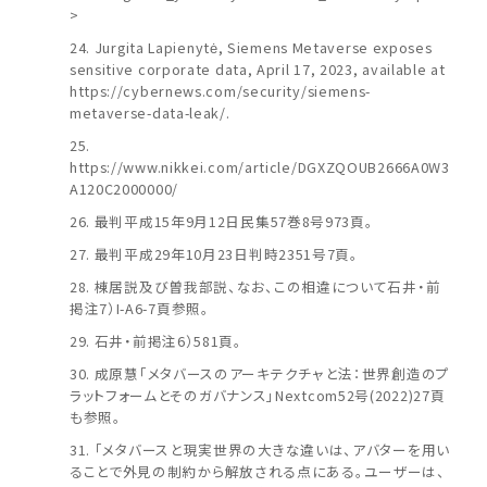
>
Jurgita Lapienytė, Siemens Metaverse exposes
sensitive corporate data, April 17, 2023, available at
https://cybernews.com/security/siemens-
metaverse-data-leak/.
https://www.nikkei.com/article/DGXZQOUB2666A0W3
A120C2000000/
最判平成15年9月12日民集57巻8号973頁。
最判平成29年10月23日判時2351号7頁。
棟居説及び曽我部説、なお、この相違について石井・前
掲注7）I-A6-7頁参照。
石井・前掲注6）581頁。
成原慧「メタバースのアーキテクチャと法：世界創造のプ
ラットフォームとそのガバナンス」Nextcom52号(2022)27頁
も参照。
「メタバースと現実世界の大きな違いは、アバターを用い
ることで外見の制約から解放される点にある。ユーザーは、