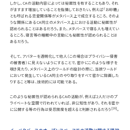
しかし、CAの活動内容によっては秘匿性を有することもあり、それ
がますます増加していることを指摘しておきたい。例えば「お砂糖」
とも呼ばれる恋愛関係等がメタバース上で成立するところ、そのよ
うな関係にあるCA同士のメタバース上における活動に秘匿性が
認められることはあるだろう。また、メタバースで寝る人も増えてい
るところ、寝言等の睡眠中の言動にも秘匿性が認められることは
あるだろう。
そして、アバターを透明化して他人（この場合はプライバシー侵害
の被害者）に見えないようにすることで、密かにこのような様子を
覗き見たり、メタバース上のワールドの設計の際に、当該ワールド
において発生しているCA同士のやり取りをすべて密かに録画した
りすること等は、技術的には可能である。
このような秘匿性が認められるCAの活動が、例えば2人だけのプ
ライベートな空間で行われていれば、非公知性があり、それを密か
[16]
に公開する等の行為は受忍限度を超えると判断されるだろう
。