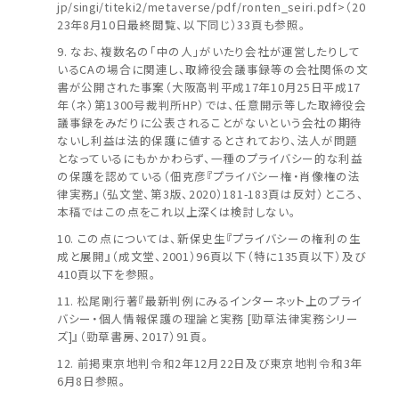
jp/singi/titeki2/metaverse/pdf/ronten_seiri.pdf>（20
23年8月10日最終閲覧、以下同じ）33頁も参照。
なお、複数名の「中の人」がいたり会社が運営したりして
いるCAの場合に関連し、取締役会議事録等の会社関係の文
書が公開された事案（大阪高判平成17年10月25日平成17
年（ネ）第1300号裁判所HP）では、任意開示等した取締役会
議事録をみだりに公表されることがないという会社の期待
ないし利益は法的保護に値するとされており、法人が問題
となっているにもかかわらず、一種のプライバシー的な利益
の保護を認めている（佃克彦『プライバシー権・肖像権の法
律実務』（弘文堂、第3版、2020）181-183頁は反対）ところ、
本稿ではこの点をこれ以上深くは検討しない。
この点については、新保史生『プライバシーの権利の生
成と展開』（成文堂、2001）96頁以下（特に135頁以下）及び
410頁以下を参照。
松尾剛行著『最新判例にみるインターネット上のプライ
バシー・個人情報保護の理論と実務 [勁草法律実務シリー
ズ]』（勁草書房、2017）91頁。
前掲東京地判令和2年12月22日及び東京地判令和3年
6月8日参照。