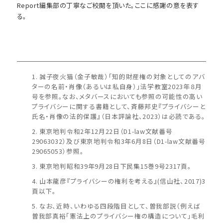
Report編集部の丁寧なご校閲を頂いた。ここに感謝の意を表す
る。
誠子夜火猫（金子敏哉）「知的財産権の対象としてのアバ
ターの名前・肖像（あるいは私自身）」法学教室2023年８月
号を参照。なお、メタバースにおいても参照の可能性の高い
プライバシーに関する書籍として、斉藤邦史『プライバシーと
氏名・肖像の法的保護』（日本評論社、2023）は必読である。
東京地判令和2年12月22日（D1-law文献番号
29063032）及び東京地判令和3年6月8日（D1-law文献番号
29065053）参照。
東京地判昭和39年9月28日下民集15巻9号2317頁。
山本龍彦『プライバシーの権利を考える』(信山社、2017)3
頁以下。
なお、近時、いわゆる四段階目として、曽我部説（例えば
曽我部真裕「憲法上のプライバシー権の構造について」毛利