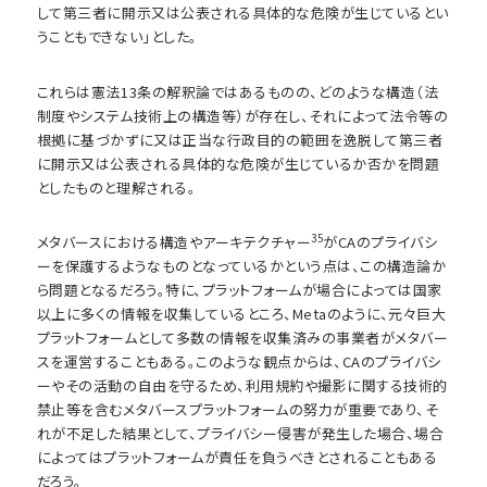
して第三者に開示又は公表される具体的な危険が生じているとい
うこともできない」とした。
これらは憲法13条の解釈論ではあるものの、どのような構造（法
制度やシステム技術上の構造等）が存在し、それによって法令等の
根拠に基づかずに又は正当な行政目的の範囲を逸脱して第三者
に開示又は公表される具体的な危険が生じているか否かを問題
としたものと理解される。
35
メタバースにおける構造やアーキテクチャー
がCAのプライバシ
ーを保護するようなものとなっているかという点は、この構造論か
ら問題となるだろう。特に、プラットフォームが場合によっては国家
以上に多くの情報を収集しているところ、Metaのように、元々巨大
プラットフォームとして多数の情報を収集済みの事業者がメタバー
スを運営することもある。このような観点からは、CAのプライバシ
ーやその活動の自由を守るため、利用規約や撮影に関する技術的
禁止等を含むメタバースプラットフォームの努力が重要であり、そ
れが不足した結果として、プライバシー侵害が発生した場合、場合
によってはプラットフォームが責任を負うべきとされることもある
だろう。