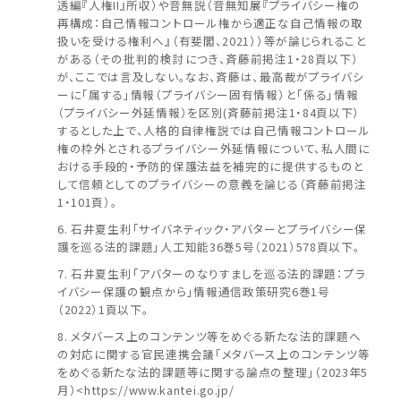
透編『人権II』所収）や音無説（音無知展『プライバシー権の
再構成：自己情報コントロール権から適正な自己情報の取
扱いを受ける権利へ』（有斐閣、2021））等が論じられること
がある（その批判的検討につき、斉藤前掲注1・28頁以下）
が、ここでは言及しない。なお、斉藤は、最高裁がプライバシ
ーに「属する」情報（プライバシー固有情報）と「係る」情報
（プライバシー外延情報）を区別(斉藤前掲注1・84頁以下）
するとした上で、人格的自律権説では自己情報コントロール
権の枠外とされるプライバシー外延情報について、私人間に
おける手段的・予防的保護法益を補完的に提供するものと
して信頼としてのプライバシーの意義を論じる（斉藤前掲注
1・101頁）。
石井夏生利「サイバネティック・アバターとプライバシー保
護を巡る法的課題」人工知能36巻5号（2021）578頁以下。
石井夏生利「アバターのなりすましを巡る法的課題：プラ
イバシー保護の観点から」情報通信政策研究6巻1号
（2022）1頁以下。
メタバース上のコンテンツ等をめぐる新たな法的課題へ
の対応に関する官民連携会議「メタバース上のコンテンツ等
をめぐる新たな法的課題等に関する論点の整理」（2023年5
月）<https://www.kantei.go.jp/