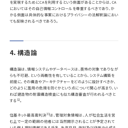
を実現するためにCAを利用するという側面があることからは、CA
においてはその自己情報コントロールを尊重するべきであり、か
かる側面は具体的な事案におけるプライバシーの法解釈論におい
ても反映されるべきであろう。
4．構造論
構造論は、情報システムやデータベースは、畏怖の対象でありなが
らも不可避、という両義性を有していることから、システム構築を
前提に、その構造やアーキテクチャーをどのように設計すべきか、
どのように濫用の危険を防ぐかという点について関心が高まり、い
わば建造物の耐震構造検査にも似た構造審査が行われるべきと
32
する
。
33
住基ネット最高裁判決
は、管理対象情報は、人が社会生活を営
む上で一定の範囲の他者には当然開示されることが予定されて
いる個人識別情報である氏名、生年月日、性別及び住所から成る