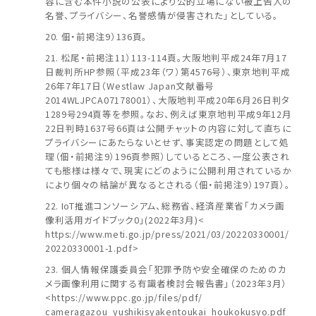
容に含む本件小説の公表により公的立場にない被上告人の
名誉、プライバシー、名誉感情が侵害された」としている。
佃・前掲注9）136頁。
松尾・前掲注11）113-114頁。大阪地判平成24年7月17
日裁判所HP参照（平成23年（ワ）第4576号）、東京地判平成
26年7年17日（Westlaw Japan文献番号
2014WLJPCA07178001）、大阪地判平成20年6月26日判タ
1289号294頁等を参照。なお、例えば東京地判平成9年12月
22日判時1637号66頁は公開チャットの内容に対して直ちに
プライバシーにあたらないとせず、事実認定の問題として処
理（佃・前掲注9）196頁参照）しているところ、一度公表され
ても態様は様々で、現実にどのように公開利用されているか
により個々の結論が異なるとされる（佃・前掲注9）197頁）。
IoT推進コンソーシアム、総務省、経済産業省「カメラ画
像利活用ガイドブック0」(2022年3月)<
https://www.meti.go.jp/press/2021/03/20220330001/
20220330001-1.pdf>
個人情報保護委員会「犯罪予防や安全確保のためのカ
メラ画像利用に関する有識者検討会報告書」（2023年3月）
<https://www.ppc.go.jp/files/pdf/
cameragazou_yushikisyakentoukai_houkokusyo.pdf