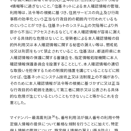
4情報等に過ぎないこと、「住基ネットによる本人確認情報の管理、
利用等は、法令等の根拠に基づき、住民サービスの向上及び行政
事務の効率化という正当な行政目的の範囲内で行われているも
のということができる。住基ネットのシステム上の欠陥等により外
部から不当にアクセスされるなどして本人確認情報が容易に漏え
いする具体的な危険はないこと、受領者による本人確認情報の目
的外利用又は本人確認情報に関する秘密の漏えい等は、懲戒処
分又は刑罰をもって禁止されていること、住基法は、都道府県に本
人確認情報の保護に関する審議会を、指定情報処理機関に本人
確認情報保護委員会を設置することとして、本人確認情報の適切
な取扱いを担保するための制度的措置を講じていることなどに照
らせば、住基ネットにシステム技術上又は法制度上の不備があり、
そのために本人確認情報が法令等の根拠に基づかずに又は正当
な行政目的の範囲を逸脱して第三者に開示又は公表される具体
的な危険が生じているということもできない」こと等からこれを合
憲とした。
34
マイナンバー最高裁判決
も、番号利用法が個人番号の利用や特
定個人情報の提供について厳格な規制を行うことに加えて、特定
個人情報の管理について、特定個人情報の漏えい等を防止し、特