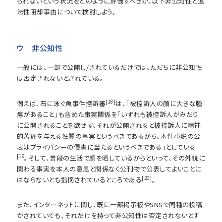
られないという状況をどのように評価すべきか、以下非公知性と違
法性阻却事由について検討しよう。
ウ 非公知性
一般には、一部で公開し/されているだけでは、ただちに非公知性
は否定されないとされている。
[18]
例えば、石に泳ぐ魚事件控訴審
は、「被控訴人の顔に大きな腫
瘍があること」も含めた事実関係を「いずれも被控訴人がみだり
に公開されることを欲せず、それが公開されると被控訴人に精神
的苦痛を与える性質の事実というべきであるから、本件小説の公
表はプライバシーの侵害に当たるというべきである」としている
[19
。そして、普段の生活で顔を晒しているからといって、その外貌に
関わる事実を本人の意思と関係なく公刊物で公表してよいことに
[20]
はならないとも指摘されているところである
。
また、インターネットに関し、既に一部掲示板やSNSで同種の投稿
がされていても、それだけを持って非公知性は否定されないとす