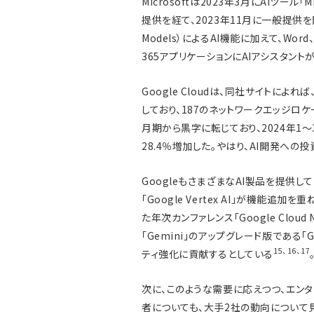
Microsoftは2023年3月にAIツール「
提供を経て、2023年11月に一般提供を開始
Models）によるAI機能に加えて、Word、Ex
365アプリケーションにAIアシスタン
Google Cloudは、同社サイトによれ
しており、187のネットワークエッジロケーシ
月期から黒字に転じており、2024年1
28.4％増加した。やはり、AI開発へ
GoogleもさまざまなAI製品を提供し
「Google Vertex AI」が機能
た年次カンファレンス「Google Cloud
「Gemini」のアップグレード版である「G
15
、
16
、
17
ティ強化に貢献するとしている
次に、このような需要に応えつつ、エン
者についても、大手2社の動向について見て