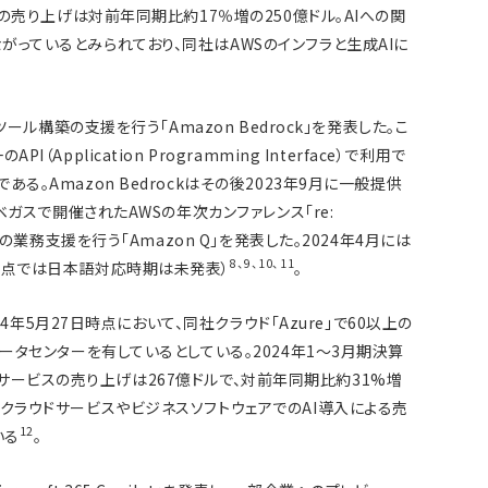
期の売り上げは対前年同期比約17％増の250億ドル。AIへの関
っているとみられており、同社はAWSのインフラと生成AIに
。
ツール構築の支援を行う「Amazon Bedrock」を発表した。こ
Application Programming Interface）で利用で
る。Amazon Bedrockはその後2023年9月に一般提供
スベガスで開催されたAWSの年次カンファレンス「re:
他の業務支援を行う「Amazon Q」を発表した。2024年4月には
8
、
9
、
10
、
11
時点では日本語対応時期は未発表）
。
024年5月27日時点において、同社クラウド「Azure」で60以上の
データセンターを有しているとしている。2024年1～3月期決算
クラウドサービスの売り上げは267億ドルで、対前年同期比約31%増
クラウドサービスやビジネスソフトウェアでのAI導入による売
12
いる
。