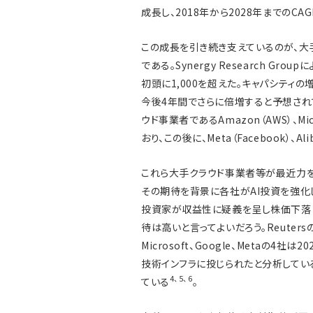
成長し、2018年から2028年までのC
この成長を引き続き支えているのが、大
である。Synergy Research G
初頭に1,000を超えた。キャパシティ
今後4年間でさらに倍増すると予想され
ウド事業者であるAmazon（AWS）、Mi
おり、この後に、Meta（Facebook）、Ali
これら大手クラウド事業者等が最近力を入
その期待を背景に各社がAI投資を強化し
投資家が収益性に疑義を呈し株価下落に
待は高いと言ってよいだろう。Reutersの
Microsoft、Google、Metaの4
技術インフラに投じられたと分析している
4
、
5
、
6
ている
。