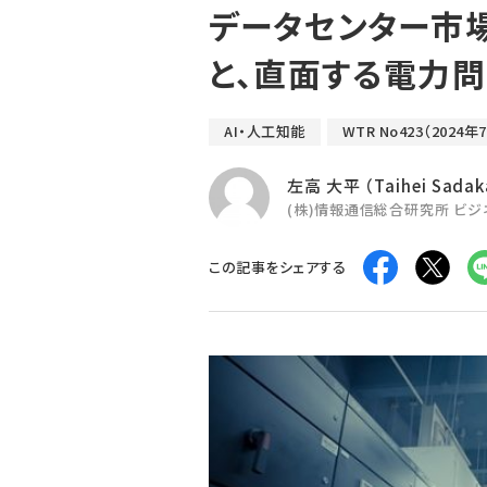
データセンター市場
と、直面する電力
AI・人工知能
WTR No423（2024年
左高 大平 （Taihei Sadak
(株)情報通信総合研究所 ビ
この記事をシェアする