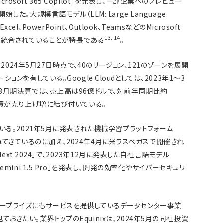
Microsoft 365 Copilot」を発表し、一部企業へのプレビュー
した。大規模言語モデル（LLM: Large Language
cel、PowerPoint、Outlook、TeamsなどのMicrosoft
13
、
14
トが統合されていることが特長である
。
ば、2024年5月27日時点で、40のリージョン、121のゾーンを展開
ョンを有している。Google Cloudとしては、2023年1～3
～3月期決算では、売上高は96億ドルで、対前年同期比約
の投資が売り上げ増に結び付いている。
ている。2021年5月に発表された機械学習プラットフォーム
追加を重ねてきているのに加え、2024年4月に米ラスベガスで開催され
 Next 2024」で、2023年12月に発表した自社言語モデル
emini 1.5 Pro」を発表し、開発の効率化やサイバーセキュリ
。
タープライズにもサービスを提供しているデータセンター事業
おきたい。業界トップのEquinixは、2024年5月の同社投資