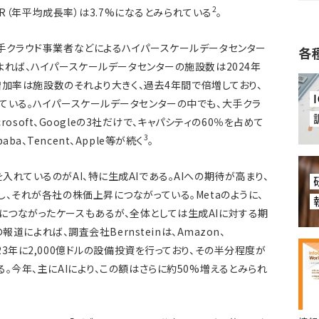
2
AGR（年平均成長率）は3.7%になるとみられている
。
手クラウド事業者などによるハイパースケールデータセンター
各
roupによれば、ハイパースケールデータセンターの施設数は2024年
の増加率は施設数のそれより大きく、過去4年間で倍増しており、
ている。ハイパースケールデータセンターの中でも、大手クラ
crosoft、Googleの3社だけで、キャパシティの60％を占めて
3
baba、Tencent、Apple等が続く
。
れているのがAI、特に生成AIである。AIへの期待が高まり、
、それが各社の株価上昇につながっている。Metaのように、
つながったケースもあるが、全体としては生成AIに対する期
報道によれば、調査会社Bernsteinは、Amazon、
社は2023年に2,000億ドルの設備投資を行っており、その半分程度が
。今年、主にAIにより、この額はさらに約50%増えるとみられ