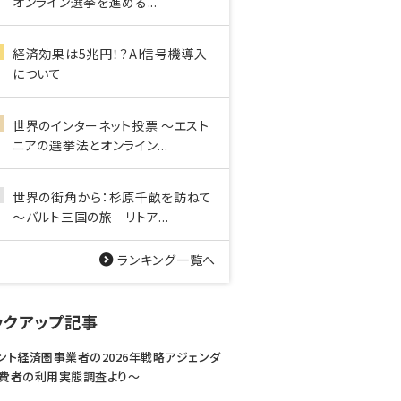
オンライン選挙を進める...
経済効果は5兆円！？AI信号機導入
について
世界のインターネット投票 ～エスト
ニアの選挙法とオンライン...
世界の街角から：杉原千畝を訪ねて
～バルト三国の旅 リトア...
ランキング一覧へ
ックアップ記事
ント経済圏事業者の2026年戦略アジェンダ
費者の利用実態調査より〜