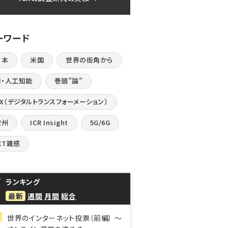
ーワード
日本
米国
世界の街角から
I・人工知能
巻頭”論”
DX（デジタルトランスフォーメーション）
欧州
ICR Insight
5G/6G
CT雑感
ランキング
最新
週間
月間
総合
世界のインターネット投票（前編） ～