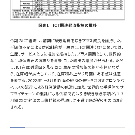
図表1 ICT関連経済指標の推移
今期のICT経済は、前期に続き消費を除きプラス成長を維持した。
半導体不足による供給制約が一段落し、ICT関連分野においては、
生産、サービスともに増加を維持した。プラス要因として、世界的
な半導体需要の高まりを背景にした輸出の増加が見られる。ただ
し、ICT在庫循環図を見るとICT生産の増加幅の縮小を伴いなが
ら、在庫幅が拡大しており、在庫積み上がり局面にある点は注意
を要する。2022年1－3月期以降の経済の先行きはオミクロン型ウ
ィルスの流行による経済活動の低迷に加え、世界的な半導体のサ
プライチェーンの混乱による供給制約は引き続き懸念事項だ。1-3
月期のICT経済の回復持続の見通しは不透明感が続くものと想定
される。