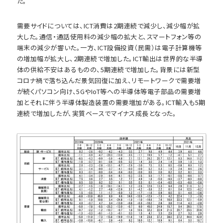
た。
需要サイドについては、ICT消費は2期連続で減少し、減少幅が拡
大した。通信・通話使用料の減少幅の拡大と、スマートフォン等の
端末の減少が響いた。一方、ICT設備投資（民需）は電子計算機等
の増加幅が拡大し、2期連続で増加した。ICT輸出は世界的な半導
体の供給不安はあるものの、5期連続で増加した。背景には新型
コロナ禍で落ち込んだ景気回復に加え、リモートワークで需要増
が続くパソコン向け、5GやIoT等への半導体等電子部品の需要増
加とそれに伴う半導体製造装置の需要増加がある。ICT輸入も5期
連続で増加したが、実質ベースでマイナス成長となった。