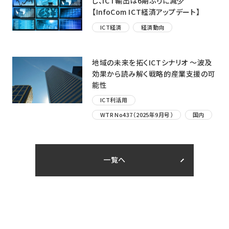
し、ICT輸出は6期ぶりに減少
【InfoCom ICT経済アップデート】
ICT経済
経済動向
地域の未来を拓くICTシナリオ ～波及
効果から読み解く戦略的産業支援の可
能性
ICT利活用
WTR No437（2025年9月号）
国内
一覧へ