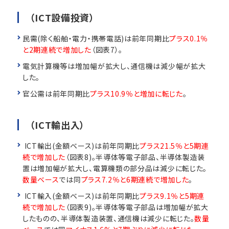
（ICT設備投資）
民需(除く船舶・電力・携帯電話)は前年同期比
プラス0.1％
と2期連続で増加した
（図表7）。
電気計算機等は増加幅が拡大し、通信機は減少幅が拡大
した。
官公需は前年同期比
プラス10.9％と増加に転じた
。
（ICT輸出入）
ICT輸出(金額ベース)は前年同期比
プラス21.5％と5期連
続で増加した
（図表8)。半導体等電子部品、半導体製造装
置は増加幅が拡大し、電算機類の部分品は減少に転じた。
数量ベース
では同
プラス7.2％と6期連続で増加した
。
ICT輸入(金額ベース)は前年同期比
プラス9.1％と5期連
続で増加した
（図表9)。半導体等電子部品は増加幅が拡大
したものの、半導体製造装置、通信機は減少に転じた。
数量