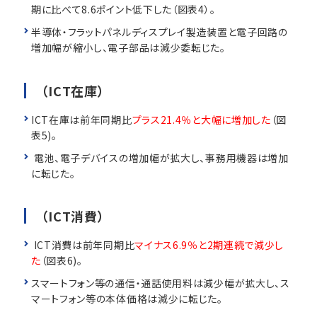
期に比べて8.6ポイント低下した（図表4）。
半導体・フラットパネルディスプレイ製造装置と電子回路の
増加幅が縮小し、電子部品は減少委転じた。
（ICT在庫）
ICT在庫は前年同期比
プラス21.4％と大幅に増加した
（図
表5)。
電池、電子デバイスの増加幅が拡大し、事務用機器は増加
に転じた。
（ICT消費）
ICT消費は前年同期比
マイナス6.9％と2期連続で減少し
た
（図表6)。
スマートフォン等の通信・通話使用料は減少幅が拡大し、ス
マートフォン等の本体価格は減少に転じた。