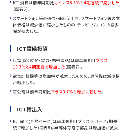
ICT消費は前年同期比
マイナス8.1％と4期連続で減少した
（図表6)。
スマートフォン等の通信・通話使用料、スマートフォン等の本
体価格は減少幅が縮小したものの、テレビ、パソコンの減少
幅が拡大した。
ICT設備投資
民需(除く船舶・電力・携帯電話)は前年同期比
プラス
10.3％と4期連続で増加した
（図表7）。
電気計算機等は増加幅が拡大したものの、通信機は減少幅
が縮小した。
官公需は前年同期比
プラス3.7％と増加に転じた
。
ICT輸出入
ICT輸出(金額ベース)は前年同期比プラス16.1％と7期連
続で増加した（図表8)。半導体等電子部品は増加幅が拡大