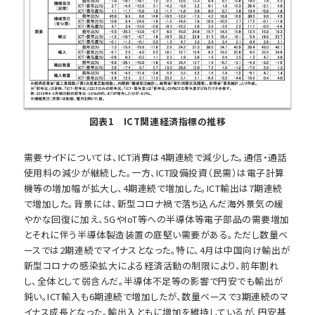
図表1 ICT関連経済指標の推移
需要サイドについては、ICT消費は4期連続で減少した。通信・通話
使用料の減少が継続した。一方、ICT設備投資（民需）は電子計算
機等の増加幅が拡大し、4期連続で増加した。ICT輸出は7期連続
で増加した。背景には、新型コロナ禍で落ち込んだ海外景気の緩
やかな回復に加え、5GやIoT等への半導体等電子部品の需要増加
とそれに伴う半導体製造装置の底堅い需要がある。ただし数量ベ
ースでは2期連続でマイナスとなった。特に、4月は中国向け輸出が
新型コロナの感染拡大による経済活動の制限により、前年割れ
し、全体として弱含んだ。半導体不足等の影響で円安でも輸出が
鈍い。ICT輸入も6期連続で増加したが、数量ベースで3期連続のマ
イナス成長となった。輸出入ともに増加を維持しているが、円安基