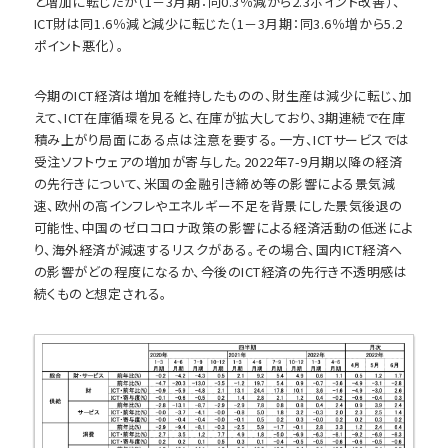
と増加に転じたが（1－3月期：同0.3％減から2.3ポイント改善）、
ICT財は同1.6％減と減少に転じた（1－3月期：同3.6％増から5.2
ポイント悪化）。
今期のICT経済は増加を維持したものの、財生産は減少に転じ、加
えて、ICT在庫循環を見ると、在庫が拡大しており、3期連続で在庫
積み上がり局面にある点は注意を要する。一方、ICTサービスでは
受注ソフトウェアの増加が寄与した。2022年7-9月期以降の経済
の先行きについて、米国の金融引き締め等の影響による景気減
速、欧州の高インフレやエネルギー不足を背景にした景気後退の
可能性、中国のゼロコロナ政策の影響による経済活動の低迷によ
り、海外経済が減速するリスクがある。その場合、国内ICT経済へ
の影響がどの程度になるか、今後のICT経済の先行き不透明感は
続くものと想定される。