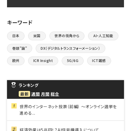
キーワード
日本
米国
世界の街角から
AI・人工知能
巻頭”論”
DX（デジタルトランスフォーメーション）
欧州
ICR Insight
5G/6G
ICT雑感
ランキング
最新
週間
月間
総合
世界のインターネット投票（前編） ～オンライン選挙を
進める...
経済効果は5兆円！？AI信号機導入について