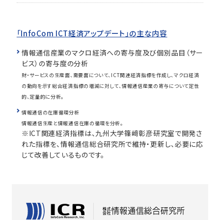
「InfoCom ICT経済アップデート」の主な内容
情報通信産業のマクロ経済への寄与度及び個別品目（サー
ビス）の寄与度の分析
財・サービスの生産面、需要面について、ICT関連経済指標を作成し、マクロ経済
の動向を示す総合経済指標の増減に対して、情報通信産業の寄与について定性
的、定量的に分析。
情報通信の在庫循環分析
情報通信生産と情報通信在庫の循環を分析。
※ICT関連経済指標は、九州大学篠﨑彰彦研究室で開発さ
れた指標を、情報通信総合研究所で維持・更新し、必要に応
じて改善しているものです。