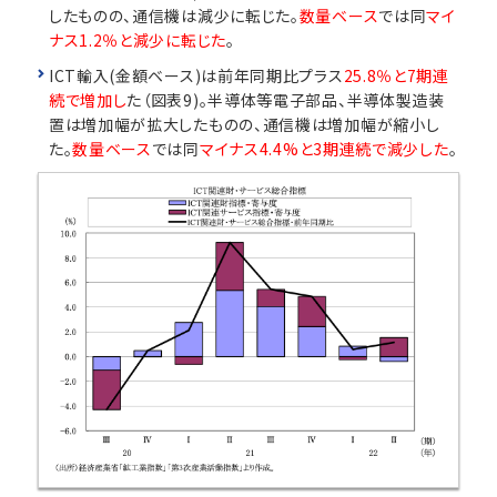
したものの、通信機は減少に転じた。
数量ベース
では同
マイ
ナス1.2％と減少に転じた
。
ICT輸入(金額ベース)は前年同期比プラス
25.8％と7期連
続で増加し
た（図表9)。半導体等電子部品、半導体製造装
置は増加幅が拡大したものの、通信機は増加幅が縮小し
た。
数量ベース
では同
マイナス4.4%と3期連続で減少した
。