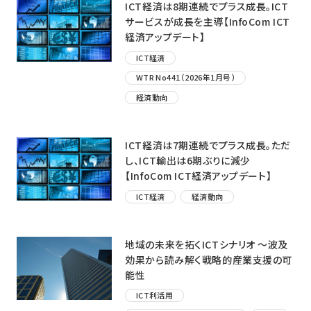
ICT経済は8期連続でプラス成長。ICT
サービスが成長を主導【InfoCom ICT
経済アップデート】
ICT経済
WTR No441（2026年1月号）
経済動向
ICT経済は7期連続でプラス成長。ただ
し、ICT輸出は6期ぶりに減少
【InfoCom ICT経済アップデート】
ICT経済
経済動向
地域の未来を拓くICTシナリオ ～波及
効果から読み解く戦略的産業支援の可
能性
ICT利活用