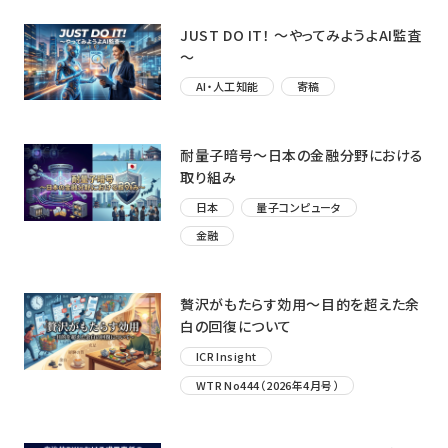
JUST DO IT！ ～やってみようよAI監査
～
AI・人工知能
寄稿
耐量子暗号～日本の金融分野における
取り組み
日本
量子コンピュータ
金融
贅沢がもたらす効用〜目的を超えた余
白の回復について
ICR Insight
WTR No444（2026年4月号）