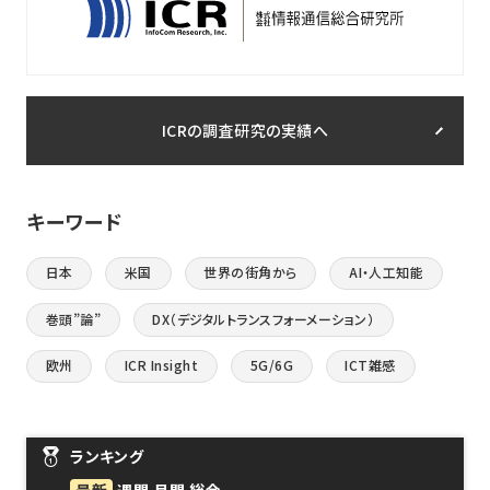
ICRの調査研究の実績へ
キーワード
日本
米国
世界の街角から
AI・人工知能
巻頭”論”
DX（デジタルトランスフォーメーション）
欧州
ICR Insight
5G/6G
ICT雑感
ランキング
最新
週間
月間
総合