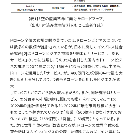
【表1】「空の産業革命に向けたロードマップ」
（出典：経済産業省資料をもとに筆者作成）
ドローン全体の市場規模を見ていこう。ドローンビジネスについて
は数多くの数値が推計されているが、日本に関してインプレス総合
研究所[2]はドローンビジネス市場を「機体」、「サービス」、「周辺
サービス」の3つに分類し、その3つを合計した国内のドローンビジ
ネス市場は2022年には2,116億円になると推計している。中でも、
ドローンを活用した「サービス」が1,406億円と3分類の中で最も大
きくなると推計しており、今後もドローンを活用したビジネスが拡
大
していくことがここから読み取れるだろう。また、同研究所は「サー
ビス」の分野別の市場規模に関しても推計を行っている。同じく
2022年の推計値を見てみると、2022年に最も市場規模が大きい
ものとして予想されているのは「農業」（500億円）と推計されてお
り、ついで「検査」（358億円）、「測量」（168億円）となっている。ま
た、次に世界全体の推計数値となるが、ドローンの世界全体の出
荷台数はスカイウィングスの公表した資料によれば、2025年には