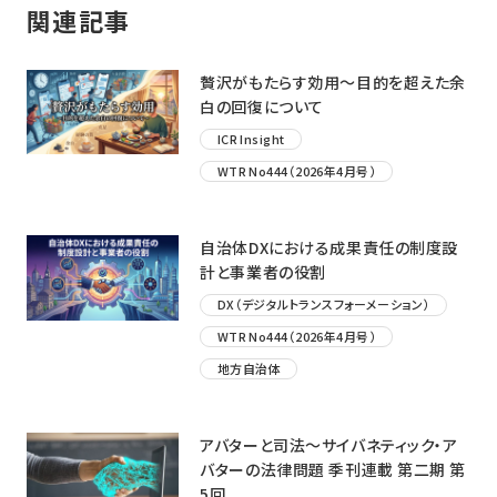
関連記事
贅沢がもたらす効用〜目的を超えた余
白の回復について
ICR Insight
WTR No444（2026年4月号）
自治体DXにおける成果責任の制度設
計と事業者の役割
DX（デジタルトランスフォーメーション）
WTR No444（2026年4月号）
地方自治体
アバターと司法〜サイバネティック・ア
バターの法律問題 季刊連載 第二期 第
5回