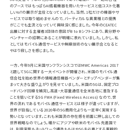
のブースではもっぱらAI搭載機器を用いたサービスと低コスト化著
しいIoTの展示が主役となっていました。当然、1社だけの機器やサ
ービスでは取り組めませんので、バーティカルな異業種との提携
がここでも主流となっていて興味深く感じました。今年のCEATEC
出展に対する主催者3団体の意図がB to Bシフトにあり、異分野や
ベンチャーの招聘にあることが明確に表れていました。しかし、私
としてはモバイル通信サービスや無線技術のない展示会となると
やはり寂しさを感じました。
一方、今年9月に米国サンフランシスコではMWC Americas 2017
と題して5Gに関する一大イベントが開催され、米国のモバイル通
信会社を始め世界の情報通信機器ベンダーとチップベンダーが集
まって大きな盛り上がりを見せていました。米国の5Gは、固定ブロ
ードバンド回線を補完し高速・大容量通信を全米各地に普及する
ことを狙いとする5G FWA (Fixed Wireless Access) なので、世
界の流れであるモバイル通信サービスとは様子が違っていますが、
世界が目指している2020年の5G商用化よりも一足早く実現する
勢いとなっています。これも米国流の存在感を前面に押し出しての
世界戦略なのでしょう。確かにアジアや欧米のモバイル先進国で
は、利用実態もネットワーク構造ももはや5Gを必要とする客観的