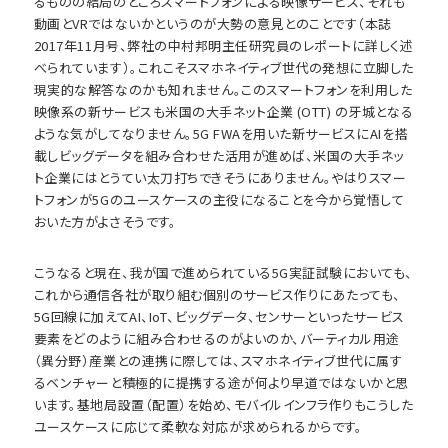
るものの結局のところスマートフォンによる映像サービス、それも
動画とVRではないかというのが大勢の意見とのことです（本誌
2017年11月号、弊社の中村邦明主任研究員のレポートに詳しく述
べられています）。これこそスマホネイティブ世代の発想に立脚した
現実的な解答なのかも知れません。このスマートフォンを利用した
映像系の新サービスも米国の大手ネット企業 (OTT) の牙城となる
ような気がしてなりません。5G FWAを用いた新サービスにAIを搭
載しビッグデータを組み合わせた活用が進めば、米国の大手ネッ
ト企業にはとうてい太刀打ちできそうにありません。やはりスマー
トフォンが5Gのユースケースの主役になることを今から覚悟して
おいた方がよさそうです。
こうなると現在、我が国で進められている5G実証試験においても、
これから通信各社が取り組む個別のサービス作りにあたっても、
5G回線に加えてAI、IoT、ビッグデータ、センサーといったサービス
要素をどのように組み合わせるのがよいのか、バーティカル用途
（異分野）産業との連携に際しては、スマホネイティブ世代に属す
るベンチャーと積極的に提携する途が何より早道ではないかと思
います。基地局設置（配置）を始め、モバイルインフラ作りもこうした
ユースケースに応じて柔軟な対応が求められるからです。