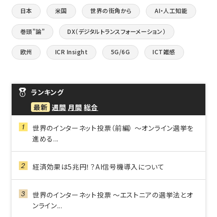
日本
米国
世界の街角から
AI・人工知能
巻頭”論”
DX（デジタルトランスフォーメーション）
欧州
ICR Insight
5G/6G
ICT雑感
ランキング
最新
週間
月間
総合
世界のインターネット投票（前編） ～オンライン選挙を
進める...
経済効果は5兆円！？AI信号機導入について
世界のインターネット投票 ～エストニアの選挙法とオ
ンライン...