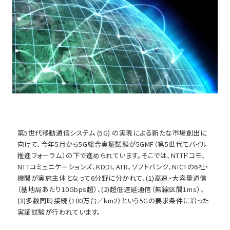
第5世代移動通信システム (5G) の実現による新たな市場創出に
向けて、今年5月から5G総合実証試験が5GMF（第5世代モバイル
推進フォーラム）の下で進められています。そこでは、NTTドコモ、
NTTコミュニケーションズ、KDDI、ATR、ソフトバンク、NICTの6社・
機関が実施主体となって6分野に分かれて、(1)高速・大容量通信
（基地局あたり10Gbps超）、(2)超低遅延通信（無線区間1ms）、
(3)多数同時接続（100万台／km2）という5Gの要求条件に沿った
実証試験が行われています。