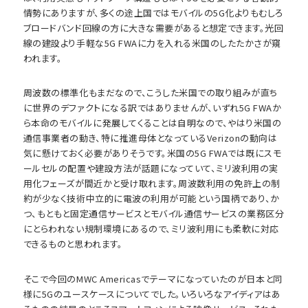
情勢にありますが、多くの途上国ではモバイルの5G化よりもむしろ
ブロードバンド回線の方に大きな需要があると想定できます。光回
線の建設より手軽な5G FWAに力を入れる米国のしたたかさが窺
われます。
周波数の標準化もまだなので、こうした米国での取り組みが直ち
に世界のデファクトになる訳ではありませんが、いずれ5G FWAか
ら本命のモバイルに発展してくることは自明なので、やはり米国の
通信事業者の動き、特に推進母体となっているVerizonの動向は
気に懸けておく必要がありそうです。米国の5G FWAでは既にスモ
ールセルの配置や建設方法が話題になっていて、ミリ波利用の実
用化フェーズが間近かと受け取れます。周波数利用の免許上の制
約が少なく技術中立的に電波の利用が可能という国柄であり、か
つ、もともと固定通信サービスとモバイル通信サービスの業務区分
にとらわれない規制環境にあるので、ミリ波利用にも柔軟に対応
できるものと思われます。
そこで今回のMWC Americasでテーマになっていたのが日本と同
様に5Gのユースケースについてでした。いろいろなアイディアはあ