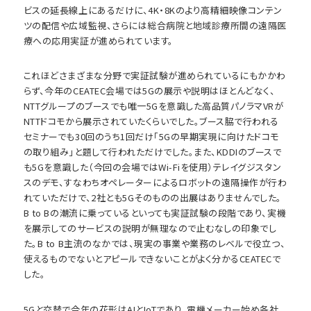
ビスの延長線上にあるだけに、4K・8Kのより高精細映像コンテン
ツの配信や広域監視、さらには総合病院と地域診療所間の遠隔医
療への応用実証が進められています。
これほどさまざまな分野で実証試験が進められているにもかかわ
らず、今年のCEATEC会場では5Gの展示や説明はほとんどなく、
NTTグループのブースでも唯一5Gを意識した高品質パノラマVRが
NTTドコモから展示されていたくらいでした。ブース脇で行われる
セミナーでも30回のうち1回だけ「5Gの早期実現に向けたドコモ
の取り組み」と題して行われただけでした。また、KDDIのブースで
も5Gを意識した（今回の会場ではWi-Fiを使用）テレイグジスタン
スのデモ、すなわちオペレーターによるロボットの遠隔操作が行わ
れていただけで、2社とも5Gそのものの出展はありませんでした。
B to Bの潮流に乗っているといっても実証試験の段階であり、実機
を展示してのサービスの説明が無理なので止むなしの印象でし
た。B to B主流のなかでは、現実の事業や業務のレベルで役立つ、
使えるものでないとアピールできないことがよく分かるCEATECで
した。
5Gと交替で今年の花形はAIとIoTであり、電機メーカー始め各社