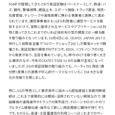
5GMFが提唱してきたとおり実証試験はパートナーとして、鉄道・バ
ス、観光、警備保障、建設土木、スポーツ施設、トラック運送、物流・
在庫管理、テレワークや遠隔医療に携わる事業者と連携して進め
られています。通信事業者はもっぱら利用者に通信サービスを提
供するだけで、実際に提供されるサービスやアプリケーションは別
物と扱ってきたこれまでのいわば技術先行型の開発とは一線を画
す取り組みとなっています。10月4日には、CEATEC JAPAN 2017と
併行して総務省主催で「5Gワークショップ2017」が幕張メッセで開
催され、実証試験の模様がNTTドコモ、KDDI、ソフトバンクの3社
から発表があり、注目を集めていました。昨今のICTを取り巻く大き
な潮流のなか、今年のCEATECではB to Bの出展が主役になって
いましたが、5Gの実証試験の取り組みでも、バーティカル用途（異
分野）産業との連携が中心的テーマとなっていたことは大きな変
化の先取りを感じました。
特に、5Gの特色として要求条件に加わった超低遅延と多数同時接
続は、これまで産業的には開拓・活用されていない領域なので、建
設機械の遠隔操作やトラックの隊列走行、ドローンやロボットのリ
アルタイム情報伝達・操作など新しい用途開発に期待が持てそう
です。もちろん、高速・大容量通信の利用シーンはこれまでのサー