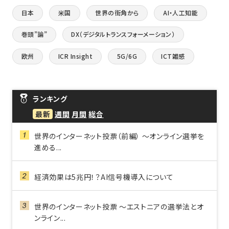
日本
米国
世界の街角から
AI・人工知能
巻頭”論”
DX（デジタルトランスフォーメーション）
欧州
ICR Insight
5G/6G
ICT雑感
ランキング
最新
週間
月間
総合
世界のインターネット投票（前編） ～オンライン選挙を
進める...
経済効果は5兆円！？AI信号機導入について
世界のインターネット投票 ～エストニアの選挙法とオ
ンライン...