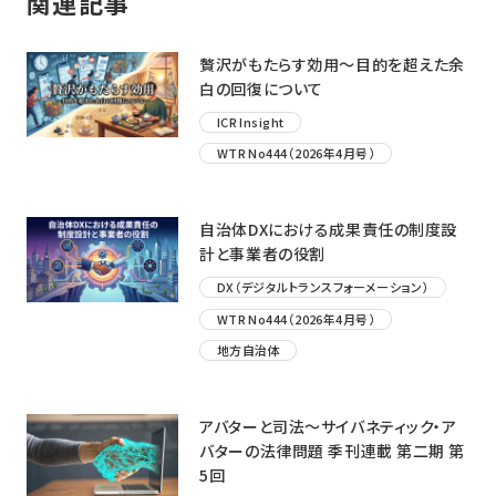
関連記事
贅沢がもたらす効用〜目的を超えた余
白の回復について
ICR Insight
WTR No444（2026年4月号）
自治体DXにおける成果責任の制度設
計と事業者の役割
DX（デジタルトランスフォーメーション）
WTR No444（2026年4月号）
地方自治体
アバターと司法〜サイバネティック・ア
バターの法律問題 季刊連載 第二期 第
5回