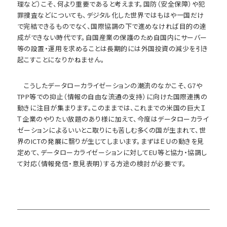
理など）こそ、何より重要であると考えます。国防（安全保障）や犯
罪捜査などについても、デジタル化した世界ではもはや一国だけ
で完結できるものでなく、国際協調の下で進めなければ目的の達
成ができない時代です。自国産業の保護のため自国内にサーバー
等の設置・運用を求めることは長期的には外国投資の減少を引き
起こすことになりかねません。
こうしたデータローカライゼーションの潮流のなかこそ、G7や
TPP等での抑止（情報の自由な流通の支持）に向けた国際連携の
動きに注目が集まります。このままでは、これまでの米国の巨大Ｉ
Ｔ企業のやりたい放題のあり様に加えて、今度はデータローカライ
ゼーションによるいいとこ取りにも苦しむ多くの国が生まれて、世
界のICTの発展に翳りが生じてしまいます。まずはＥＵの動きを見
定めて、データローカライゼーションに対してEU等と協力・協調し
て対応（情報発信・意見表明）する方途の検討が必要です。