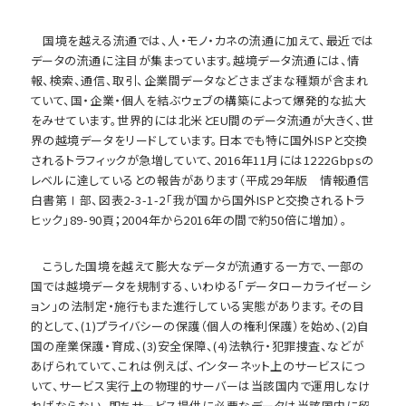
国境を越える流通では、人・モノ・カネの流通に加えて、最近では
データの流通に注目が集まっています。越境データ流通には、情
報、検索、通信、取引、企業間データなどさまざまな種類が含まれ
ていて、国・企業・個人を結ぶウェブの構築によって爆発的な拡大
をみせています。世界的には北米とEU間のデータ流通が大きく、世
界の越境データをリードしています。日本でも特に国外ISPと交換
されるトラフィックが急増していて、2016年11月には1222Gbpsの
レベルに達しているとの報告があります（平成29年版 情報通信
白書第Ⅰ部、図表2-3-1-2「我が国から国外ISPと交換されるトラ
ヒック」89-90頁；2004年から2016年の間で約50倍に増加）。
こうした国境を越えて膨大なデータが流通する一方で、一部の
国では越境データを規制する、いわゆる「データローカライゼーシ
ョン」の法制定・施行もまた進行している実態があります。その目
的として、(1)プライバシーの保護（個人の権利保護）を始め、(2)自
国の産業保護・育成、(3)安全保障、(4)法執行・犯罪捜査、などが
あげられていて、これは例えば、インターネット上のサービスにつ
いて、サービス実行上の物理的サーバーは当該国内で運用しなけ
ればならない、即ちサービス提供に必要なデータは当該国内に留