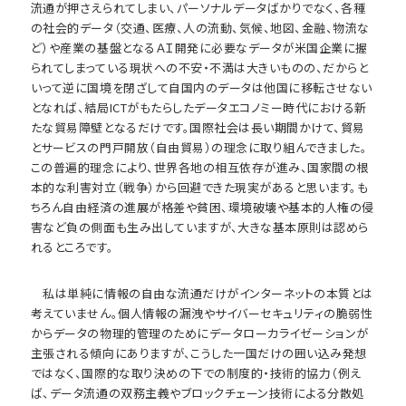
流通が押さえられてしまい、パーソナルデータばかりでなく、各種
の社会的データ（交通、医療、人の流動、気候、地図、金融、物流な
ど）や産業の基盤となるＡＩ開発に必要なデータが米国企業に握
られてしまっている現状への不安・不満は大きいものの、だからと
いって逆に国境を閉ざして自国内のデータは他国に移転させない
となれば、結局ICTがもたらしたデータエコノミー時代における新
たな貿易障壁となるだけです。国際社会は長い期間かけて、貿易
とサービスの門戸開放（自由貿易）の理念に取り組んできました。
この普遍的理念により、世界各地の相互依存が進み、国家間の根
本的な利害対立（戦争）から回避できた現実があると思います。も
ちろん自由経済の進展が格差や貧困、環境破壊や基本的人権の侵
害など負の側面も生み出していますが、大きな基本原則は認めら
れるところです。
私は単純に情報の自由な流通だけがインターネットの本質とは
考えていません。個人情報の漏洩やサイバーセキュリティの脆弱性
からデータの物理的管理のためにデータローカライゼーションが
主張される傾向にありますが、こうした一国だけの囲い込み発想
ではなく、国際的な取り決めの下での制度的・技術的協力（例え
ば、データ流通の双務主義やブロックチェーン技術による分散処