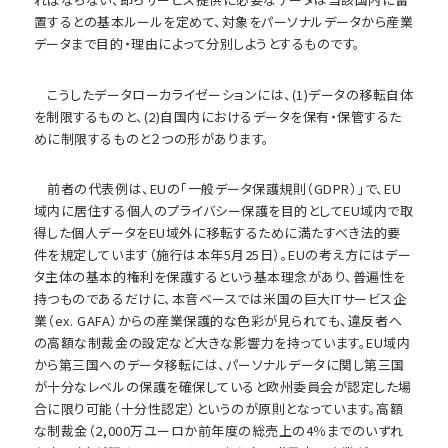
置するとの基本ルールを定めて、対象をパーソナルデータから産業
データまで目的・理由によって分別しようとするものです。
こうしたデータローカライゼーションには、(1)データの移転自体
を制限するものと、(2)自国内におけるデータを保有・保管するた
めに制限するものと２つの形があります。
前者の代表例は、EUの「一般データ保護規則（GDPR）」で、EU
域内に居住する個人のプライバシー保護を目的としてEU域内で取
得した個人データをEU域外に移転するために満たすべき法的要
件を規定しています（施行は本年5月25日）。EUの考え方にはデー
タ主体の基本的権利を保護するという基本理念があり、普遍性を
持つものであるだけに、本音ベースでは米国の巨大ITサービス企
業（ex. GAFA）からの産業保護的な色彩が見られても、違反者へ
の高額な制裁金の設定など大きな影響力を持っています。EU域内
から第三国へのデータ移転には、パーソナルデータに関し第三国
が十分なレベルの保護を確保していると欧州委員会が認定した場
合に限り可能（十分性認定）というのが原則となっています。高額
な制裁金（2,000万ユーロか前年度の総売上の4％までのいずれ