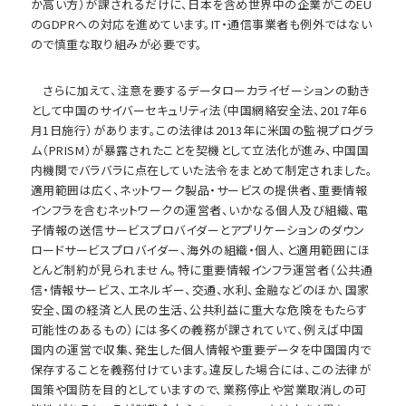
か高い方）が課されるだけに、日本を含め世界中の企業がこのEU
のGDPRへの対応を進めています。IT・通信事業者も例外ではない
ので慎重な取り組みが必要です。
さらに加えて、注意を要するデータローカライゼーションの動き
として中国のサイバーセキュリティ法（中国網絡安全法、2017年6
月1日施行）があります。この法律は2013年に米国の監視プログラ
ム（PRISM）が暴露されたことを契機として立法化が進み、中国国
内機関でバラバラに点在していた法令をまとめて制定されました。
適用範囲は広く、ネットワーク製品・サービスの提供者、重要情報
インフラを含むネットワークの運営者、いかなる個人及び組織、電
子情報の送信サービスプロバイダーとアプリケーションのダウン
ロードサービスプロバイダー、海外の組織・個人、と適用範囲にほ
とんど制約が見られません。特に重要情報インフラ運営者（公共通
信・情報サービス、エネルギー、交通、水利、金融などのほか、国家
安全、国の経済と人民の生活、公共利益に重大な危険をもたらす
可能性のあるもの）には多くの義務が課されていて、例えば中国
国内の運営で収集、発生した個人情報や重要データを中国国内で
保存することを義務付けています。違反した場合には、この法律が
国策や国防を目的としていますので、業務停止や営業取消しの可