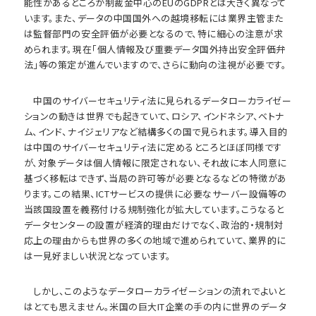
能性があるところが制裁金中心のEUのGDPRとは大きく異なって
います。また、データの中国国外への越境移転には業界主管また
は監督部門の安全評価が必要となるので、特に細心の注意が求
められます。現在「個人情報及び重要データ国外持出安全評価弁
法」等の策定が進んでいますので、さらに動向の注視が必要です。
中国のサイバーセキュリティ法に見られるデータローカライゼー
ションの動きは世界でも起きていて、ロシア、インドネシア、ベトナ
ム、インド、ナイジェリアなど結構多くの国で見られます。導入目的
は中国のサイバーセキュリティ法に定めるところとほぼ同様です
が、対象データは個人情報に限定されない、それ故に本人同意に
基づく移転はできず、当局の許可等が必要となるなどの特徴があ
ります。この結果、ICTサービスの提供に必要なサーバー設備等の
当該国設置を義務付ける規制強化が拡大しています。こうなると
データセンターの設置が経済的理由だけでなく、政治的・規制対
応上の理由からも世界の多くの地域で進められていて、業界的に
は一見好ましい状況となっています。
しかし、このようなデータローカライゼーションの流れでよいと
はとても思えません。米国の巨大IT企業の手の内に世界のデータ