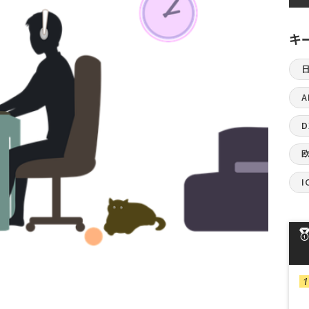
キ
A
I