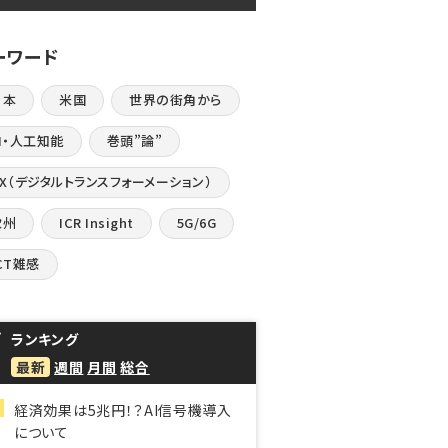
ーワード
日本
米国
世界の街角から
I・人工知能
巻頭”論”
DX（デジタルトランスフォーメーション）
欧州
ICR Insight
5G/6G
CT雑感
ランキング
最新
週間
月間
総合
経済効果は5兆円！？AI信号機導入
について