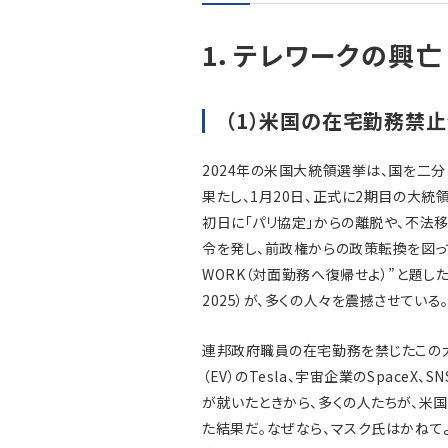
1．テレワークの興亡
（1）米国の在宅勤務禁
2024年の米国大統領選挙は、国を二
果たし、1月20日、正式に2期目の大
初日に「パリ協定」からの離脱や、不法
令を発し、前政権からの政策転換を図っている
WORK（対面勤務へ復帰せよ）”と題した、実
2025）が、多くの人々を震撼させている
連邦政府職員の在宅勤務を禁じたこの
（EV）のTesla、宇宙企業のSpaceX
が就いたときから、多くの人たちが、米
た結果だ。なぜなら、マスク氏はかねてよ