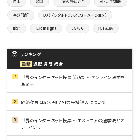
日本
米国
世界の街角から
AI・人工知能
巻頭”論”
DX（デジタルトランスフォーメーション）
欧州
ICR Insight
5G/6G
ICT雑感
ランキング
最新
週間
月間
総合
世界のインターネット投票（前編） ～オンライン選挙を
進める...
経済効果は5兆円！？AI信号機導入について
世界のインターネット投票 ～エストニアの選挙法とオ
ンライン...