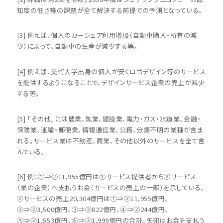
知度の低さ等の課題が全て解決する前提での予測となっている。
[3] 例えば、個人のカーシェア利用増加（自動車購入・所有の減
少）によって、自動車の生産が減少する等。
[4] 例えば、美術大学出身の個人が安くロゴデザイン等のサービス
を提供するようになることで、デザインサービス企業の売上が減少
する等。
[5] 「その他」には農業、鉱業、建設業、電力・ガス・水道業、金融・
保険業、運輸・郵便業、情報通信業、公務、分類不明の業種が含ま
れる。サービス業は不動産、商業、その他以外のサービスを全て含
んでいる。
[6] 例：①⇒②11,955億円は①サービス提供者から②サービス
（業の企業）へ支払うお金（サービスの売上の一部）を示している。
②サービスの売上20,304億円は①⇒②11,955億円、
②⇒②3,500億円、③⇒②822億円、④⇒②244億円、
⑤⇒②1,553億円、⑥⇒②1,999億円の合計。矢印はお金を支払う