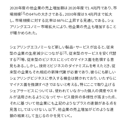
2020年度の他企業の売上増加額は2020年度で1.4兆円であり、市
[2]
場規模
の64％の大きさである。2030年度は9.4兆円まで拡大
し、市場規模に対する比率は66％に上昇する見通しである。シェ
アリングエコノミー市場拡大により、他企業の売上も増加すること
が確かめられた。
シェアリングエコノミーなど新しい製品・サービスが出ると、従来
[3]
型の企業の生産減少につながる
、従来型のサービスを安く代替
[4]
する
等、従来型のビジネスにとってのマイナス面を危惧する意
見もある。しかし、技術とビジネスのダイナミズムを考えたとき、従
来型の企業もそれ相応の新陳代謝が必要であり、彼らにも新しい
シェアリングビジネスに参入する機会は開かれており、いたずらに
マイナス面を強調すべきではないと考える。特にここで取り上げる
シェアサービスについては、使われていなかった個人の資産やスキ
ルが活用されるようになってサービス提供の多様性が高まった点、
それに基づいて他企業にも上記のようなプラスの連鎖がある点を
見落としてはいけない。以下、他企業の売上増加がどのような連
鎖の結果として生じるのかを見ていく。