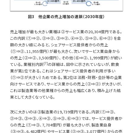
図3 他企業の売上増加の連鎖（2030年度）
売上増加が最も大きい業種は②サービス業の20,304億円である。
この内訳（①⇒②、②⇒②、③⇒②、④⇒②、⑤⇒②、⑥⇒②）を金
額の大きい順にみると、シェアサービス提供者からの売上
（①⇒②、11,955億円）が最も大きく、次いでサービス業自身から
の売上（②⇒②、3,500億円）、その他（⑥⇒②、1,999億円）が続い
[7]
ている。業種別内訳
の詳細は、図中に示されていないが、飲食
業が第1位である。これはシェアサービス提供者の利用が多い
（①⇒②が大きい）ためである。第2位は法務・財務・会計等の企業
向けサービスであり、サービス業からの売上（②⇒②）が大きいが、
これは製造業等の他業種からの売上も幅広くあり、積み上げた結
果として大きくなっている。
次に大きいのは③製造業の19,739億円である。内訳（①⇒③、
②⇒③、③⇒③、④⇒③、⑤⇒③、⑥⇒③）では、サービス提供者か
らの売上（①⇒③、7,704億円）が最も大きいが、製造業自身
（③⇒③、6,482億円）やサービス業（②⇒③、3,077億円）からの売