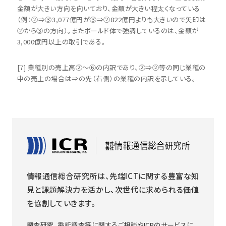
金額が大きい方向を向いており、金額が大きい程太くなっている
（例：②⇒③3,077億円が③⇒②822億円よりも大きいので矢印は
②から③の方向）。またボールド体で強調しているのは、金額が
3,000億円以上の取引である。
[7] 業種別の売上高②～⑥の内訳であり、②⇒②等の同じ業種の
中の売上の場合は⇒の先（右側）の業種の内訳を示している。
情報通信総合研究所は、先端ICTに関する豊富な知
見と課題解決力を活かし、次世代に求められる価値
を協創していきます。
調査研究、委託調査等に関するご相談やICRのサービスに