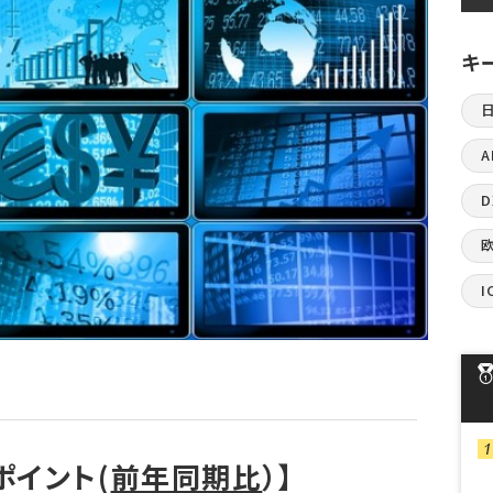
キ
A
I
ポイント(
前年同期比
）】