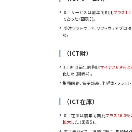
ICTサービスは前年同期比
プラス1.
であった（図表3)。
受注ソフトウェア、ソフトウェアプロ
た。
（ICT財）
ICT財は前年同期比
マイナス6.9％
化した（図表4）。
集積回路、電子部品、半導体・フラッ
（ICT在庫）
ICT在庫は前年同期比
プラス16.0％
拡大
した（図表5)。
電子デバイスは増加に転じ、集積回路