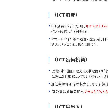
（ICT消費）
ICT消費は前年同期比
マイナス1.1
イント改善した（図表6)。
スマートフォン等の通信・通話使用料
拡大、パソコンは増加に転じた。
（ICT設備投資）
民需(除く船舶・電力・携帯電話)は
（10-12月期）に比べて1.7ポイント改
通信機は増加幅が拡大し、電子計算
官公需は前年同期比
プラス3.3％と
（ICT輸出入）