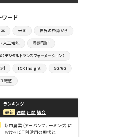
ーワード
日本
米国
世界の街角から
I・人工知能
巻頭”論”
DX（デジタルトランスフォーメーション）
欧州
ICR Insight
5G/6G
CT雑感
ランキング
最新
週間
月間
総合
都市農業（アーバンファーミング）に
おけるICT利活用の現状と...