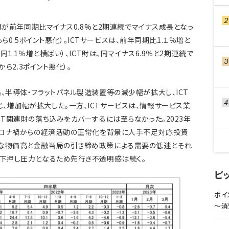
指標が前年同期比マイナス0.8%と2期連続でマイナス成長となっ
3％ら0.5ポイント悪化）。ICTサービスは、前年同期比1.１％増と
同1.1％増と横ばい）、ICT財は、同マイナス6.9％と2期連続で
から2.3ポイント悪化）。
、半導体・フラットパネル製造装置等の減少幅が拡大し、ICT
、増加幅が拡大した。一方、ICTサービスは、情報サービス業
CT関連財の落ち込みをカバーするには至らなかった。2023年
はコロナ禍からの経済活動の正常化を背景に人手不足対応投資
的な物価高と金融当局の引き締め政策による需要の低迷とそれ
の下押し圧力となるため先行き不透明感は続く。
ピ
ポイ
〜消