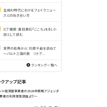
生成AI時代におけるフェイクニュー
スとの向き合い方
ICT雑感：夏目漱石『こころ』をBL小
説として読む
世界の街角から：杉原千畝を訪ねて
～バルト三国の旅 リトア...
ランキング一覧へ
ックアップ記事
ント経済圏事業者の2026年戦略アジェンダ
費者の利用実態調査より〜