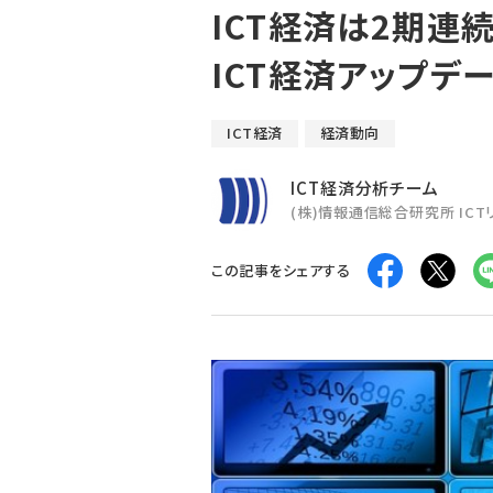
ICT経済は2期連続
ICT経済アップデー
ICT経済
経済動向
ICT経済分析チーム
(株)情報通信総合研究所 IC
この記事をシェアする