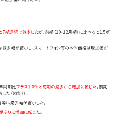
％と7期連続で減少
したが、前期（10-12月期）に比べると1.5ポ
は減少幅が縮小し、スマートフォン等の本体価格は増加幅が
前年同期比
プラス1.0％と前期の減少から増加に転じた
。前期
善した（図表7）。
機等は減少幅が縮小した。
3期ぶりに増加に転じた
。