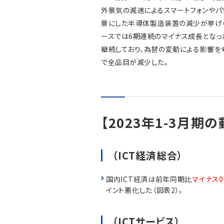
外景気の減速によるスマートフォンや
景にした半導体製造装置の減少が挙げら
ースでは6期連続のマイナス成長となっ
継続しており、為替の変動による影響を
で全品目が減少した。
【2023年1-3月期の
（ICT経済総合）
国内ICT経済は前年同期比
マイナス0
イント悪化した（図表2）。
（ICTサービス）