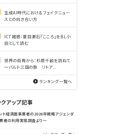
生成AI時代におけるフェイクニュー
スとの向き合い方
ICT雑感：夏目漱石『こころ』をBL小
説として読む
世界の街角から：杉原千畝を訪ねて
～バルト三国の旅 リトア...
ランキング一覧へ
ックアップ記事
ント経済圏事業者の2026年戦略アジェンダ
費者の利用実態調査より〜