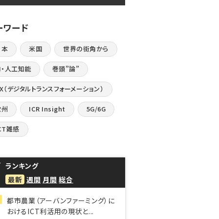
ーワード
日本
米国
世界の街角から
I・人工知能
巻頭”論”
DX（デジタルトランスフォーメーション）
欧州
ICR Insight
5G/6G
CT雑感
ランキング
最新
週間
月間
総合
都市農業（アーバンファーミング）に
おけるICT利活用の現状と...