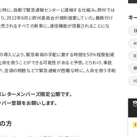
こした時に、自動で緊急通報センターに連絡する仕組み。欧州では
キ
り、2013年6月に欧州委員会が規則提案していた。義務付け
で発売されるすべての新車に、通信機能が搭載されることにな
A
lの導入により、緊急車両の手配に要する時間を50％程度削減
の生命を救うことができる可能性があると予想。とりわけ、事故
や、言語の問題などで緊急通報が困難な時に、人命を救う手助
I
ースレターメンバーズ限定公開です。
ンバー登録をお願いします。
の方