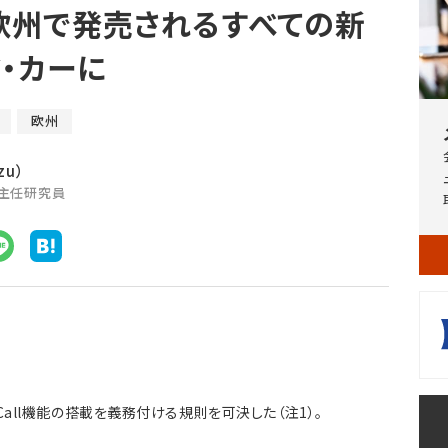
、欧州で発売されるすべての新
・カーに
欧州
zu）
席主任研究員
Call機能の搭載を義務付ける規則を可決した（注1）。